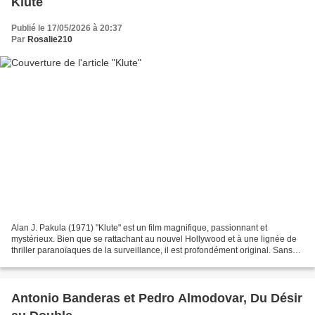
Klute
Publié le 17/05/2026 à 20:37
Par
Rosalie210
Alan J. Pakula (1971) "Klute" est un film magnifique, passionnant et
mystérieux. Bien que se rattachant au nouvel Hollywood et à une lignée de
thriller paranoïaques de la surveillance, il est profondément original. Sans
doute en raison de la place prise...
Antonio Banderas et Pedro Almodovar, Du Désir