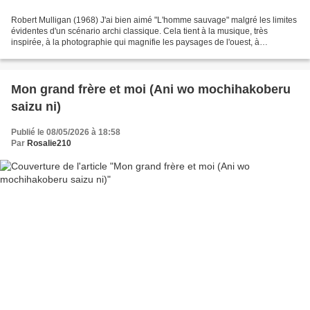
Robert Mulligan (1968) J'ai bien aimé "L'homme sauvage" malgré les limites
évidentes d'un scénario archi classique. Cela tient à la musique, très
inspirée, à la photographie qui magnifie les paysages de l'ouest, à
l'interprétation très sobre voire taiseuse,...
Mon grand frère et moi (Ani wo mochihakoberu
saizu ni)
Publié le 08/05/2026 à 18:58
Par
Rosalie210