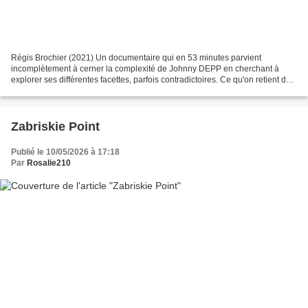
Régis Brochier (2021) Un documentaire qui en 53 minutes parvient
incomplètement à cerner la complexité de Johnny DEPP en cherchant à
explorer ses différentes facettes, parfois contradictoires. Ce qu'on retient de
lui, c'est d'abord sa jeunesse rock, voire...
Zabriskie Point
Publié le 10/05/2026 à 17:18
Par
Rosalie210