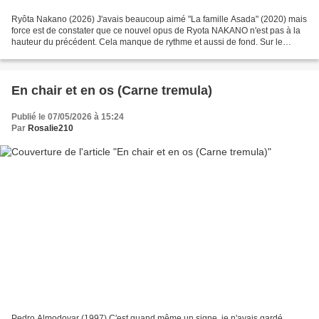
Ryôta Nakano (2026) J'avais beaucoup aimé "La famille Asada" (2020) mais
force est de constater que ce nouvel opus de Ryota NAKANO n'est pas à la
hauteur du précédent. Cela manque de rythme et aussi de fond. Sur le
papier, cette histoire de deuil, de...
En chair et en os (Carne tremula)
Publié le 07/05/2026 à 15:24
Par
Rosalie210
Pedro Almodovar (1997) C'est quand même un signe, je n'avais gardé