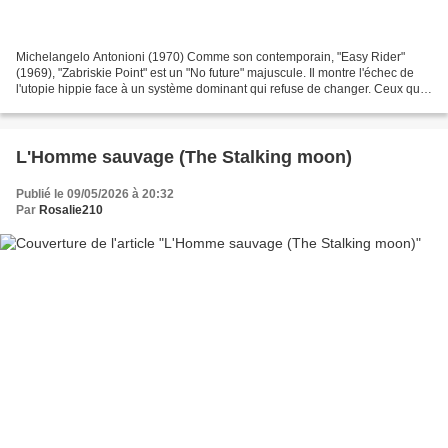
Michelangelo Antonioni (1970) Comme son contemporain, "Easy Rider"
(1969), "Zabriskie Point" est un "No future" majuscule. Il montre l'échec de
l'utopie hippie face à un système dominant qui refuse de changer. Ceux qui
essaient de s'en extraire se retrouvent...
L'Homme sauvage (The Stalking moon)
Publié le 09/05/2026 à 20:32
Par
Rosalie210