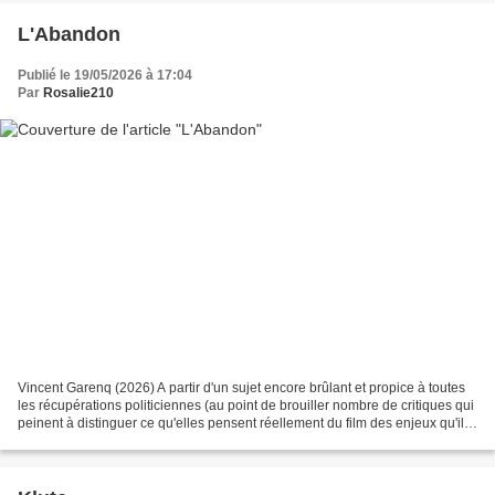
L'Abandon
Publié le 19/05/2026 à 17:04
Par
Rosalie210
Vincent Garenq (2026) A partir d'un sujet encore brûlant et propice à toutes
les récupérations politiciennes (au point de brouiller nombre de critiques qui
peinent à distinguer ce qu'elles pensent réellement du film des enjeux qu'il
soulève), le réalisateur,...