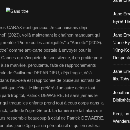
Jane Erre
Jane Err
Eyre/ Th
Leos CARAX sont géniaux. Je connaissais déjà
s moi" (2023), voilà maintenant le chaînon manquant qui
Jane Err
ugmentée "Pierre ou les ambiguïtés" à "Annette" (2019).
"Jane Eyr
tre" comme anti-carte postale à envoyer pour le
"King-Kon
Cannes qui s'inquiète de son silence, il en profite pour
Despent
X" à sa manière, percutante, faite de rapprochements
Jane Err
ntrale de Guillaume DEPARDIEU, déjà fragile, déjà
fils, Tob
ans l'au-delà est rapprochée de plusieurs extraits de
ait que c'était le film préféré d'un autre acteur tout
Jonathan
ssi parti trop tôt, Patrick DEWAERE. Et sans jamais le
Biblioth
ur qui traque les enfants prend tout à coup corps dans la
ck, celle de l'ogre Gérard. La lumière se fait alors sur
Kenji, un
cours ressemble beaucoup à celui de Patrick DEWAERE,
Wenders
son plus jeune âge par un père abusif et qui en restera