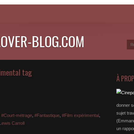
.OVER-BLOG.COM
rimental tag
À PRO
donner s
sujet tra
,
#Court-métrage
,
#Fantastique
,
#Film expérimental
,
(Emmanue
Lewis Carroll
un rappo