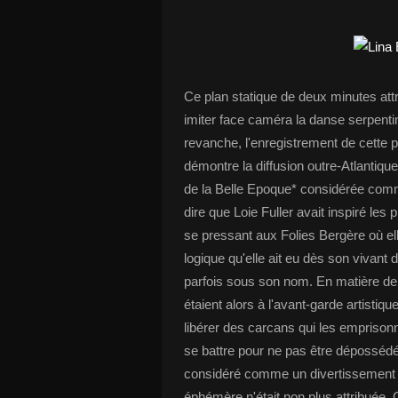
Ce plan statique de deux minutes at
imiter face caméra la danse serpenti
revanche, l'enregistrement de cette p
démontre la diffusion outre-Atlantiqu
de la Belle Epoque* considérée comme
dire que Loie Fuller avait inspiré les 
se pressant aux Folies Bergère où elle
logique qu'elle ait eu dès son vivant
parfois sous son nom. En matière 
étaient alors à l'avant-garde artistiqu
libérer des carcans qui les emprison
se battre pour ne pas être dépossédé
considéré comme un divertissement f
éphémère n'était non plus attribuée. C