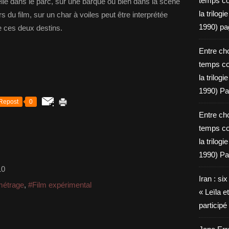
temps c
lle dans le parc, sur une barque ou bien dans la scène
la trilog
rs du film, sur un char à voiles peut être interprétée
1990) pa
 ces deux destins.
Entre cho
temps c
la trilog
1990) Pa
Repost
0
Entre cho
temps c
la trilog
1990) Pa
10
Iran : si
métrage
,
#Film expérimental
« Leïla e
particip