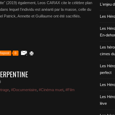
te" (2019) également, Leos CARAX cite le célèbre plan
L'enjeu 
ns lequel l'individu est anéanti par la masse, celle du
el Patrick, Annette et Guillaume ont été sacrifiés.
Les Héros
Les Héro
En-deho
Les héros
Repost
0
cimes du
Les Héro
SERPENTINE
perfect
0
Les Héro
trage
,
#Documentaire
,
#Cinéma muet
,
#Film
Les Héro
lève