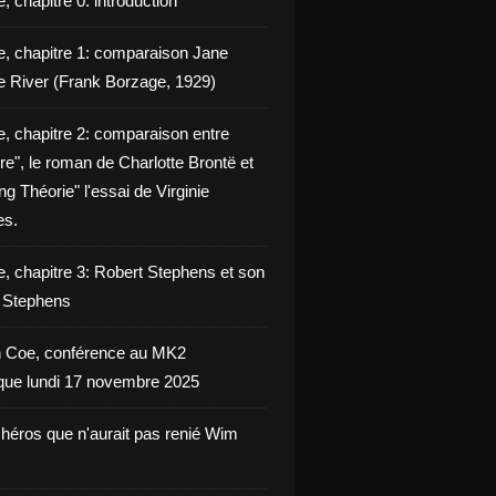
, chapitre 0: introduction
e, chapitre 1: comparaison Jane
e River (Frank Borzage, 1929)
e, chapitre 2: comparaison entre
e", le roman de Charlotte Brontë et
g Théorie" l'essai de Virginie
es.
e, chapitre 3: Robert Stephens et son
y Stephens
 Coe, conférence au MK2
èque lundi 17 novembre 2025
 héros que n'aurait pas renié Wim