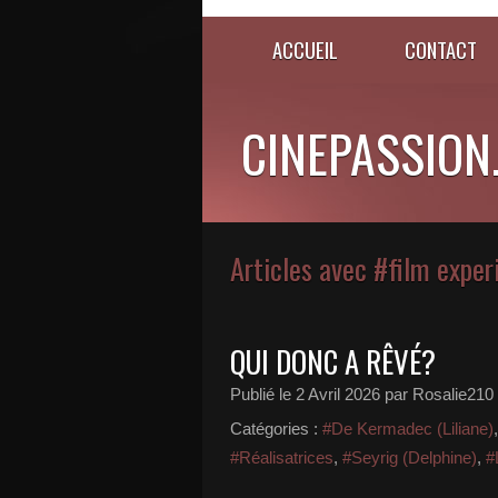
ACCUEIL
CONTACT
CINEPASSION
Articles avec #film expe
QUI DONC A RÊVÉ?
Publié le
2 Avril 2026
par Rosalie210
Catégories :
#De Kermadec (Liliane)
#Réalisatrices
,
#Seyrig (Delphine)
,
#