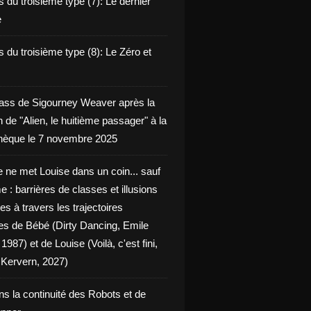
 du troisième type (7): Le dernier
e
 du troisième type (8): Le Zéro et
ass de Sigourney Weaver après la
n de "Alien, le huitième passager" à la
èque le 7 novembre 2025
 ne met Louise dans un coin... sauf
 : barrières de classes et illusions
ues à travers les trajectoires
les de Bébé (Dirty Dancing, Emile
 1987) et de Louise (Voilà, c'est fini,
Kervern, 2027)
ns la continuité des Robots et de