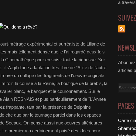
à traver
SUIVE
ourt-métrage expérimental et surréaliste de Liliane de
NEWSL
 mais tellement dense que je l'ai regardé deux fois
 la Cinémathèque pour en saisir toute la richesse. Sur
Abonnez-
e: il s'agit d'une adaptation très libre de "Alice de l'autre
articles 
 trouve un collage des fragments de l'oeuvre originale
miroir, la course à la Reine, la boutique de la brebis, la
Email
avalier blanc, le banquet et le couronnement. Sur le
de Alain RESNAIS et plus particulièrement de "L'Annee
PAGES
ez frappante, tant par la présence de Delphine
e cire que par le tournage partiel dans les espaces
Carte ci
de Sceaux. On pense aussi aux oeuvres ultérieures
Shamrock
e premier y a certainement puisé des idées pour