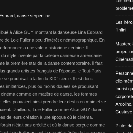
Les héros
problèm
Les héros
l'Infini
tribué à Alice GUY montrant la danseuse Lina Esbrard
ne de Loie Fuller a peu d'intérêt cinématographique. En
Mastercl
erformance a une valeur historique certaine. Il
projectio
e du style inventé par la célèbre danseuse américaine
Cinémath
 la première star de la danse contemporaine. Il faut
plus grands artistes français de l'époque, le Tout-Paris
Personne
 se produisait à la fin du XIX° siècle. Il est donc
elle-même
 des imitatrices, plus ou moins douées se produisant
touristiq
de cinéma comme en matière de danse, les femmes
corporel
e: elles pouvaient ainsi prendre leur destin en main et se
Ardolino,
naient. D'ailleurs, Loie Fuller comme Alice GUY durent
Gustave 
es de leurs création à une époque où le cinéma,
orain n'était pas crédité et où la danse perçue comme
Pluto: da
'est Loie Fuller qui eut la première l'idée de transposer