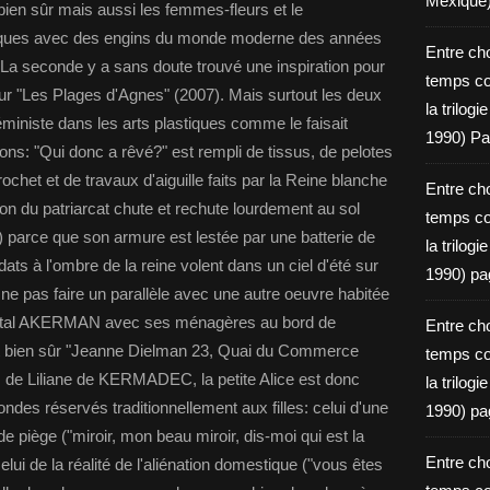
Mexique
 bien sûr mais aussi les femmes-fleurs et le
ques avec des engins du monde moderne des années
Entre ch
La seconde y a sans doute trouvé une inspiration pour
temps c
sur "Les Plages d'Agnes" (2007). Mais surtout les deux
la trilog
féministe dans les arts plastiques comme le faisait
1990) Pa
ons: "Qui donc a rêvé?" est rempli de tissus, de pelotes
rochet et de travaux d'aiguille faits par la Reine blanche
Entre ch
ion du patriarcat chute et rechute lourdement au sol
temps c
arce que son armure est lestée par une batterie de
la trilog
ats à l'ombre de la reine volent dans un ciel d'été sur
1990) pa
e ne pas faire un parallèle avec une autre oeuvre habitée
antal AKERMAN avec ses ménagères au bord de
Entre ch
 et bien sûr "Jeanne Dielman 23, Quai du Commerce
temps c
lm de Liliane de KERMADEC, la petite Alice est donc
la trilog
ndes réservés traditionnellement aux filles: celui d'une
1990) pa
e piège ("miroir, mon beau miroir, dis-moi qui est la
Entre ch
celui de la réalité de l'aliénation domestique ("vous êtes