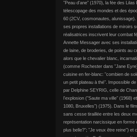
"Peau d'ane" (1970), la fée des Lilas
télescopage des mondes et des épo
60 (2CV, cosmonautes, alunissage). 
ses propres installations de miroirs 
réalisatrices inscrivent leur combat 
Annette Messager avec ses installati
de laine, de broderies, de points au c
alors que le chevalier blanc, incarnat
(comme Rochester dans "Jane Eyre) p
cuisine en fer-blanc: "combien de sold
un petit plateau à thé". Impossible d
par Delphine SEYRIG, celle de Ch
l'explosion ("Saute ma ville" (1968)
1080, Bruxelles") (1975). Dans le fi
sans cesse tiraillée entre les deux mo
représentation narcissique en forme d
plus belle?"; "Je veux être reine") et 