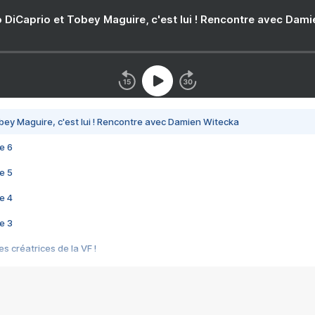
 DiCaprio et Tobey Maguire, c'est lui ! Rencontre avec Dam
bey Maguire, c'est lui ! Rencontre avec Damien Witecka
e 6
e 5
e 4
e 3
s créatrices de la VF !
e 2
e 1