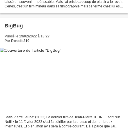
laissé un souvenir impérissable. Mais j'ai pris beaucoup de plaisir à le revoir.
Certes, c'est un film mineur dans sa filmographie mais ce terme chez lui est
tout relatif. "Complot...
BigBug
Publié le 19/02/2022 à 18:27
Par
Rosalie210
Jean-Pierre Jeunet (2022) Le dernier film de Jean-Pierre JEUNET sorti sur
Netflix le 11 février 2022 s'est fait étriller par la presse et de nombreux
internautes. Et bien, mon avis sera à contre-courant. Déjà parce que j'ai