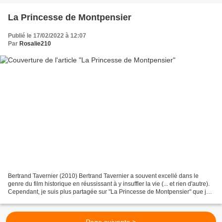
La Princesse de Montpensier
Publié le 17/02/2022 à 12:07
Par
Rosalie210
Bertrand Tavernier (2010) Bertrand Tavernier a souvent excellé dans le
genre du film historique en réussissant à y insuffler la vie (... et rien d'autre).
Cependant, je suis plus partagée sur "La Princesse de Montpensier" que je
trouve inégal. Je n'ai...