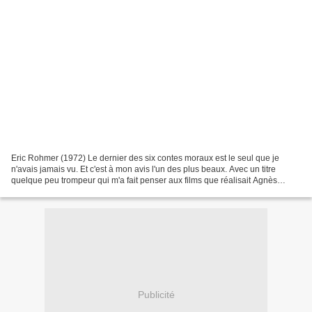
Eric Rohmer (1972) Le dernier des six contes moraux est le seul que je
n'avais jamais vu. Et c'est à mon avis l'un des plus beaux. Avec un titre
quelque peu trompeur qui m'a fait penser aux films que réalisait Agnès
Varda dans les années 60 "Cléo de 5...
Publicité