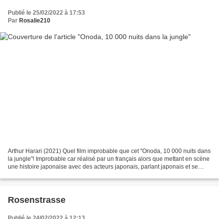
Publié le 25/02/2022 à 17:53
Par
Rosalie210
Arthur Harari (2021) Quel film improbable que cet "Onoda, 10 000 nuits dans
la jungle"! Improbable car réalisé par un français alors que mettant en scène
une histoire japonaise avec des acteurs japonais, parlant japonais et se
déroulant dans une île des...
Rosenstrasse
Publié le 24/02/2022 à 12:13