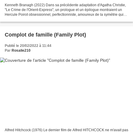
Kenneth Branagh (2022) Dans sa précédente adaptation d'Agatha Christie,
"Le Crime de l'Orient-Express", un prologue et un épilogue montraient un
Hercule Poirot obsessionnel, perfectionniste, amoureux de la symétrie qui
allait devoir pourtant apprendre...
Complot de famille (Family Plot)
Publié le 20/02/2022 à 11:44
Par
Rosalie210
Alfred Hitchcock (1976) Le dernier film de Alfred HITCHCOCK ne m'avait pas