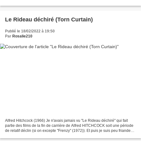
préféré ce film à la majorité...
Le Rideau déchiré (Torn Curtain)
Publié le 18/02/2022 à 19:50
Par
Rosalie210
Alfred Hitchcock (1966) Je n'avais jamais vu "Le Rideau déchiré" qui fait
partie des films de la fin de carrière de Alfred HITCHCOCK soit une période
de relatif déclin (si on excepte "Frenzy" (1972)). Et puis je suis peu friande
d'intrigues d'espionnages...