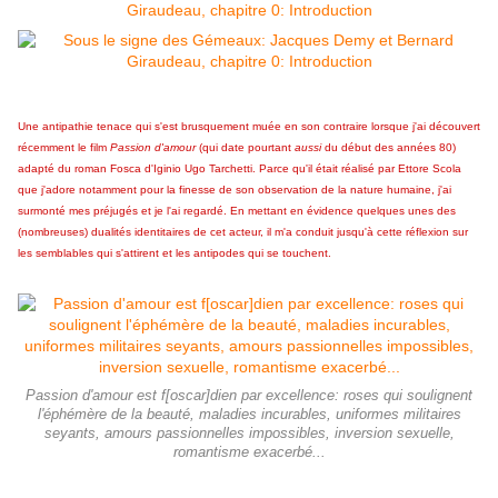
Une antipathie tenace qui s'est brusquement muée en son contraire lorsque j'ai découvert
récemment le film
Passion d'amour
(qui date pourtant
aussi
du début des années 80)
adapté du roman Fosca d'
Iginio Ugo Tarchetti
. Parce qu'il était réalisé par Ettore Scola
que j'adore notamment pour la finesse de son observation de la nature humaine, j'ai
surmonté mes préjugés et je l'ai regardé. En mettant en évidence quelques unes des
(nombreuses) dualités identitaires de cet acteur, il m'a conduit jusqu'à cette réflexion sur
les semblables qui s'attirent et les antipodes qui se touchent.
Passion d'amour est f[oscar]dien par excellence: roses qui soulignent
l'éphémère de la beauté, maladies incurables, uniformes militaires
seyants, amours passionnelles impossibles, inversion sexuelle,
romantisme exacerbé...