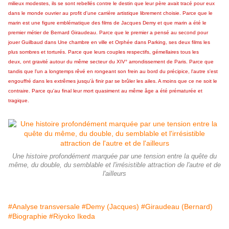
milieux modestes, ils se sont rebellés contre le destin que leur père avait tracé pour eux
dans le monde ouvrier au profit d'une carrière artistique librement choisie.
Parce que le
marin est une figure emblématique des films de Jacques Demy et que marin a été le
premier métier de Bernard Giraudeau.
Parce que le premier a pensé au second pour
jouer Guilbaud dans Une chambre en ville et Orphée dans Parking, ses deux films les
plus sombres et torturés. Parce que leurs couples respectifs, gémellaires tous les
deux, ont gravité autour du même secteur du XIV° arrondissement de Paris. Parce que
tandis que l'un a longtemps rêvé en rongeant son frein au bord du précipice, l'autre s'est
engouffré dans les extrêmes jusqu'à finir par se brûler les ailes. A moins que ce ne soit le
contraire. Parce qu'au final
leur mort quasiment au même âge a été prématurée et
tragique.
Une histoire profondément marquée par une tension entre la quête du
même, du double, du semblable et l'irrésistible attraction de l'autre et de
l'ailleurs
#Analyse transversale
#Demy (Jacques)
#Giraudeau (Bernard)
#Biographie
#Riyoko Ikeda