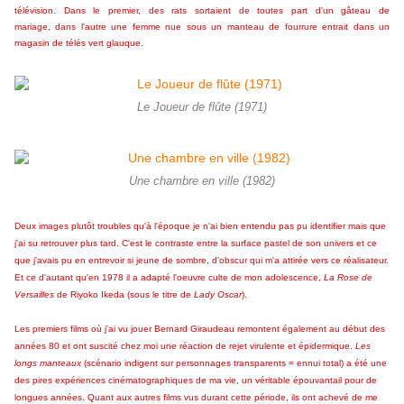
télévision.
Dans le premier, des rats sortaient de toutes part d'un gâteau de
mariage,
dans l'autre une femme nue sous un manteau de fourrure entrait dans un
magasin de télés vert glauque.
Le Joueur de flûte (1971)
Une chambre en ville (1982)
Deux images plutôt troubles qu'à l'époque je n'ai bien entendu pas pu identifier mais que
j'ai su retrouver plus tard. C'est le contraste entre la surface pastel de son univers et ce
que j'avais pu en entrevoir si jeune de sombre, d'obscur qui m'a attirée vers ce réalisateur.
Et ce d'autant qu'en 1978 il a adapté l'oeuvre culte de mon adolescence,
La Rose de
Versailles
de Riyoko Ikeda (sous le titre de
Lady Oscar
).
Les premiers films où j'ai vu jouer Bernard Giraudeau remontent également au début des
années 80 et ont suscité chez moi une réaction de rejet virulente et épidermique.
Les
longs manteaux
(scénario indigent sur personnages transparents = ennui total) a été une
des pires expériences cinématographiques de ma vie, un véritable épouvantail pour de
longues années. Quant aux autres films vus durant cette période, ils ont achevé de me