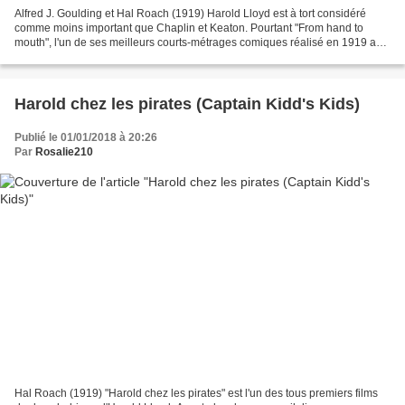
Alfred J. Goulding et Hal Roach (1919) Harold Lloyd est à tort considéré
comme moins important que Chaplin et Keaton. Pourtant "From hand to
mouth", l'un de ses meilleurs courts-métrages comiques réalisé en 1919 a
une parenté avec l'un et l'autre. D'une...
Harold chez les pirates (Captain Kidd's Kids)
Publié le 01/01/2018 à 20:26
Par
Rosalie210
Hal Roach (1919) "Harold chez les pirates" est l'un des tous premiers films