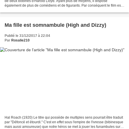
de deux bobines d'Harold Lloyd. Ayant plus de moyens, il dispose
également de plus de comédiens et de figurants. Par conséquent le film est
plus ambitieux. Il est construit autour...
Ma fille est somnambule (High and Dizzy)
Publié le 31/12/2017 à 22:04
Par
Rosalie210
Hal Roach (1920) Le titre qui possède de multiples sens pourrait être traduit
par "Défoncé et étourdi." C'est en effet sous l'empire de l'ivresse (bibinesque
mais aussi amoureuse) que notre héros se met à jouer les funambules sur