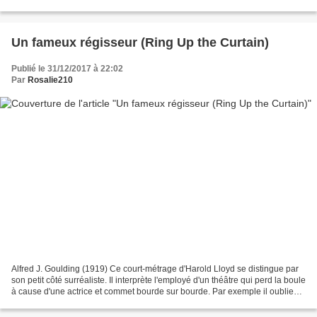
une corniche étroite...
Un fameux régisseur (Ring Up the Curtain)
Publié le 31/12/2017 à 22:02
Par
Rosalie210
Alfred J. Goulding (1919) Ce court-métrage d'Harold Lloyd se distingue par
son petit côté surréaliste. Il interprète l'employé d'un théâtre qui perd la boule
à cause d'une actrice et commet bourde sur bourde. Par exemple il oublie
d'ouvrir le rideau au...