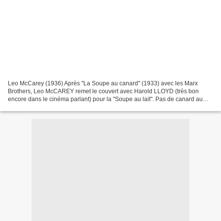
Leo McCarey (1936) Après "La Soupe au canard" (1933) avec les Marx
Brothers, Leo McCAREY remet le couvert avec Harold LLOYD (très bon
encore dans le cinéma parlant) pour la "Soupe au lait". Pas de canard au
menu cette fois-ci mais quelques animaux sont...