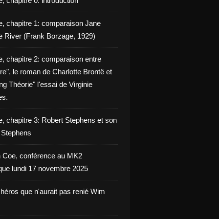
, chapitre 0: introduction
e, chapitre 1: comparaison Jane
e River (Frank Borzage, 1929)
e, chapitre 2: comparaison entre
e", le roman de Charlotte Brontë et
g Théorie" l'essai de Virginie
es.
e, chapitre 3: Robert Stephens et son
y Stephens
 Coe, conférence au MK2
èque lundi 17 novembre 2025
 héros que n'aurait pas renié Wim