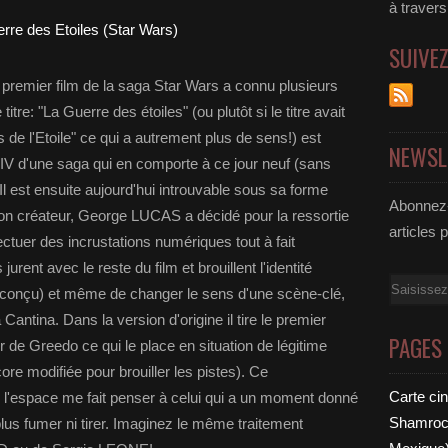
à traver
SUIVE
 premier film de la saga Star Wars a connu plusieurs
itre: "La Guerre des étoiles" (ou plutôt si le titre avait
 de l'Etoile" ce qui a autrement plus de sens!) est
NEWSL
 IV d'une saga qui en comporte à ce jour neuf (sans
 Il est ensuite aujourd'hui introuvable sous sa forme
Abonnez-
 Son créateur, George LUCAS a décidé pour la ressortie
articles 
ectuer des incrustations numériques tout à fait
urent avec le reste du film et brouillent l'identité
Email
té conçu) et même de changer le sens d'une scène-clé,
antina. Dans la version d'origine il tire le premier
PAGES
 tir de Greedo ce qui le place en situation de légitime
ore modifiée pour brouiller les pistes). Ce
Carte ci
 l'espace me fait penser à celui qui a un moment donné
Shamrock
lus fumer ni tirer. Imaginez le même traitement