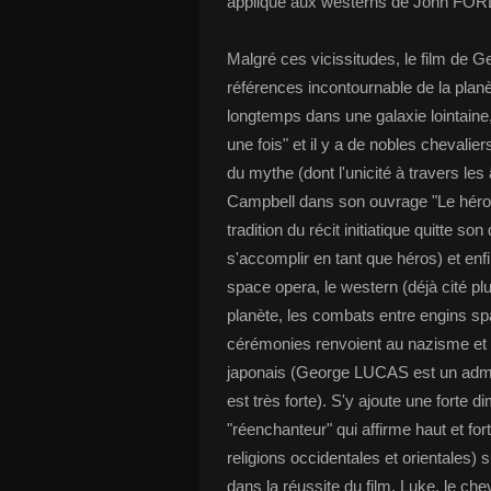
appliqué aux westerns de John FOR
Malgré ces vicissitudes, le film de
références incontournable de la planèt
longtemps dans une galaxie lointaine,
une fois" et il y a de nobles chevali
du mythe (dont l'unicité à travers le
Campbell dans son ouvrage "Le héros 
tradition du récit initiatique quitte s
s'accomplir en tant que héros) et en
space opera, le western (déjà cité plu
planète, les combats entre engins spa
cérémonies renvoient au nazisme et à
japonais (George LUCAS est un admir
est très forte). S'y ajoute une forte 
"réenchanteur" qui affirme haut et fort
religions occidentales et orientales) s
dans la réussite du film. Luke, le c