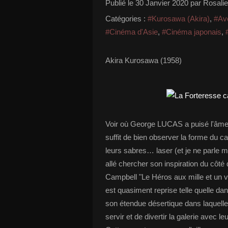
Publié le
30 Janvier 2020
par Rosali
Catégories :
#Kurosawa (Akira)
,
#Av
#Cinéma d'Asie
,
#Cinéma japonais
,
Akira Kurosawa (1958)
Voir où George LUCAS a puisé l'âme d
suffit de bien observer la forme du 
leurs sabres… laser (et je ne parle 
allé chercher son inspiration du côté
Campbell "Le Héros aux mille et un 
est quasiment reprise telle quelle d
son étendue désertique dans laquell
servir et de divertir la galerie avec 