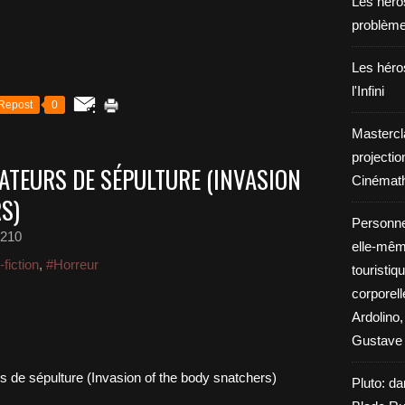
Les héros
problèm
Les héros
l'Infini
Repost
0
Mastercl
projectio
NATEURS DE SÉPULTURE (INVASION
Cinémath
S)
Personne
e210
elle-même
fiction
,
#Horreur
touristiq
corporel
Ardolino,
Gustave 
Pluto: da