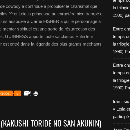
temps c
e cowboy a contribué à propulser le charismatique
la trilog
es ^^ et Leia la princesse au caractère bien trempé et
1990) pa
ours associée à Carrie FISHER a qui le personnage a
 mentor spirituel est une sorte de résurrection des
Entre cho
ec GUINNESS apporte toute sa classe. Enfin leur
temps c
dor est entré dans la légende des plus grands méchants
la trilog
1990) Pa
Entre cho
temps c
la trilog
1990) Pa
Repost
0
Iran : si
« Leïla e
particip
 (KAKUSHI TORIDE NO SAN AKUNIN)