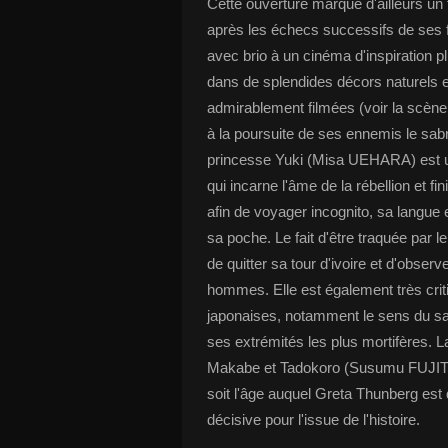
Cette ouverture marque d'ailleurs u
après les échecs successifs de ses f
avec brio à un cinéma d'inspiration p
dans de splendides décors naturels e
admirablement filmées (voir la scèn
à la poursuite de ses ennemis le sabr
princesse Yuki (Misa UEHARA) est un
qui incarne l'âme de la rébellion et fin
afin de voyager incognito, sa langue 
sa poche. Le fait d'être traquée par l
de quitter sa tour d'ivoire et d'observe
hommes. Elle est également très criti
japonaises, notamment le sens du sacr
ses extrémités les plus mortifères. 
Makabe et Tadokoro (Susumu FUJITA) 
soit l'âge auquel Greta Thunberg est 
décisive pour l'issue de l'histoire.