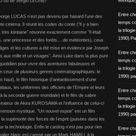
Mexique
D ou de Sergio LEONE!
Entre ch
 George LUCAS n'est pas devenu par hasard l'une des
temps c
e cinéma. Il réunit les codes du conte ("Il y a bien
la trilog
 très lointaine" résonne exactement comme "Il était
1990) Pa
ers, une princesse et des forêts… de météorites), ceux
s âges et les cultures a été mise en évidence par Joseph
Entre ch
aux mille et un visages". Ainsi Luke dans la plus pure
temps c
on quotidien pour vivre des aventures fabuleuses et
la trilog
fin ceux de plusieurs genres cinématographiques: le
1990) pa
s haut), le film historique (l'anéantissement d'une
tiaux, les uniformes des officiers de l'Empire et leurs
Entre ch
 la seconde guerre mondiale) et le film de sabre
temps c
ateur de Akira KUROSAWA et l'influence de celui-ci
la trilog
dimension mystique. "Un nouvel espoir" est un film
1990) pa
 la supériorité des forces de l'esprit (puisées dans les
ur la technologie. Enfin le casting n'est pas pour rien
Entre ch
hevalier blanc est campé par un Mark HAMILL à la