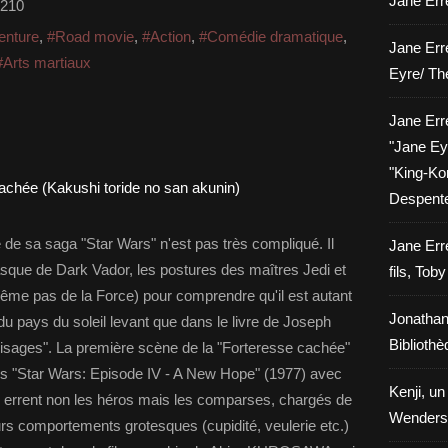
Jane Erre
e210
enture
,
#Road movie
,
#Action
,
#Comédie dramatique
,
Jane Err
#Arts martiaux
Eyre/ Th
Jane Err
"Jane Eyr
"King-Kon
Despent
e sa saga "Star Wars" n'est pas très compliqué. Il
Jane Err
casque de Dark Vador, les postures des maîtres Jedi et
fils, Tob
même pas de la Force) pour comprendre qu'il est autant
Jonathan
 du pays du soleil levant que dans le livre de Joseph
Biblioth
visages". La première scène de la "Forteresse cachée"
ans "Star Wars: Episode IV - A New Hope" (1977) avec
Kenji, un
e errent non les héros mais les comparses, chargés de
Wenders
leurs comportements grotesques (cupidité, veulerie etc.)