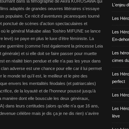
n tournant dans la filmographie de Akira KUROSAWA qui
L'enjeu 
ilms adaptés de grandes oeuvres littéraires s'essaye
lus populaire. Ce récit d'aventures picaresques tourné
Les Héros
t ponctué de scènes d'action spectaculaires et
e où le général Makabe alias Toshiro MIFUNE se lance
Les Héro
e levé) se paye en plus le luxe d'être féministe. La
En-deho
e guerrière (comme l'est également la princesse Leia
Les héros
it générale) et si elle doit se faire passer pour muette
cimes du
est en réalité bien pendue et elle n'a pas les yeux dans
e clan adverse est une chance pour elle car il lui permet
Les Héro
r le monde tel qu'il est, le meilleur et le pire des
perfect
que envers les mentalités féodales (et patriarcales)
ifice, de la loyauté et de l'honneur poussé jusqu'à
Les Héro
La manière dont elle bouscule les deux généraux,
dans leurs certitudes (alors qu'elle n'a que 16 ans,
Les Héro
devenue célèbre mais je dis ça je ne dis rien) s'avère
lève