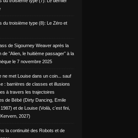
 du troisième type (7): Le dernier
e
 du troisième type (8): Le Zéro et
ass de Sigourney Weaver après la
n de "Alien, le huitième passager" à la
èque le 7 novembre 2025
 ne met Louise dans un coin... sauf
 : barrières de classes et illusions
ues à travers les trajectoires
les de Bébé (Dirty Dancing, Emile
 1987) et de Louise (Voilà, c'est fini,
Kervern, 2027)
ns la continuité des Robots et de