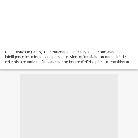
Clint Eastwood (2016) J'ai beaucoup aimé "Sully" qui déjoue avec
intelligence les attentes du spectateur. Alors qu'un tâcheron aurait tiré de
cette histoire vraie un film catastrophe bourré d'effets spéciaux envahissants
ou un récit édifiant célébrant...