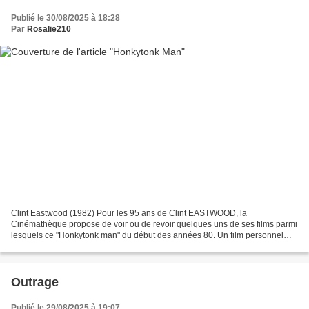
Publié le 30/08/2025 à 18:28
Par
Rosalie210
Clint Eastwood (1982) Pour les 95 ans de Clint EASTWOOD, la
Cinémathèque propose de voir ou de revoir quelques uns de ses films parmi
lesquels ce "Honkytonk man" du début des années 80. Un film personnel
qu'il réalise entre deux succès commerciaux, "Firefox,...
Outrage
Publié le 29/08/2025 à 19:07