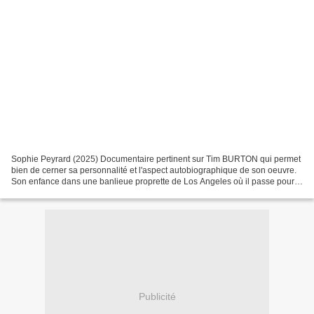
Sophie Peyrard (2025) Documentaire pertinent sur Tim BURTON qui permet
bien de cerner sa personnalité et l'aspect autobiographique de son oeuvre.
Son enfance dans une banlieue proprette de Los Angeles où il passe pour
un "freak" avec ses goûts pour les...
Publicité