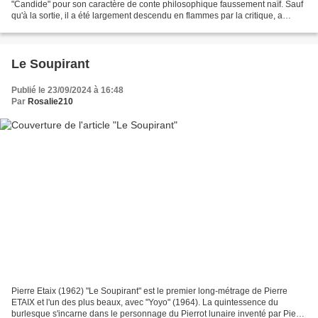
"Candide" pour son caractère de conte philosophique faussement naïf. Sauf
qu'à la sortie, il a été largement descendu en flammes par la critique, a
connu un succès en demi-teinte...
Le Soupirant
Publié le 23/09/2024 à 16:48
Par
Rosalie210
Pierre Etaix (1962) "Le Soupirant" est le premier long-métrage de Pierre
ETAIX et l'un des plus beaux, avec "Yoyo" (1964). La quintessence du
burlesque s'incarne dans le personnage du Pierrot lunaire inventé par Pierre