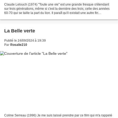
Claude Lelouch (1974) "Toute une vie" est une grande fresque s'étendant
sur trois générations, même si c'est la dernière des trois, celle des années
60-70 qui se taille la part du lion. Il paraît qu'il existait une autre fin
d'anticipation allant jusqu'en...
La Belle verte
Publié le 24/09/2024 à 19:39
Par
Rosalie210
Coline Serreau (1996) Je me suis laissé prendre par ce film qui m'a rappelé