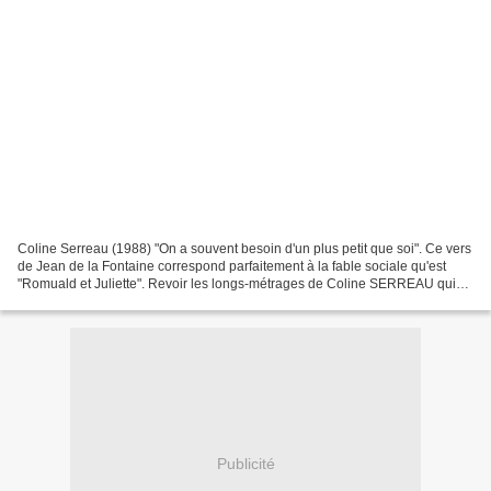
Coline Serreau (1988) "On a souvent besoin d'un plus petit que soi". Ce vers
de Jean de la Fontaine correspond parfaitement à la fable sociale qu'est
"Romuald et Juliette". Revoir les longs-métrages de Coline SERREAU qui
n'ont cessé de se bonifier avec...
Publicité