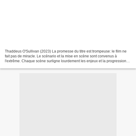
Thaddeus O'Sullivan (2023) La promesse du titre est trompeuse: le film ne
fait pas de miracle. Le scénario et la mise en scène sont convenus à
l'extrême. Chaque scène surligne lourdement les enjeux et la progression
dramatique est parfaitement prévisible....