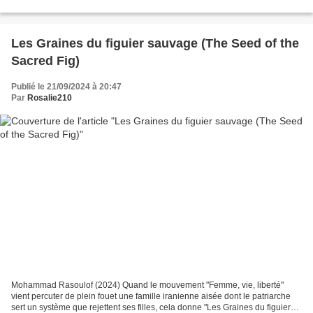
ETAIX. Lunaire au sens propre d'ailleurs...
Les Graines du figuier sauvage (The Seed of the
Sacred Fig)
Publié le 21/09/2024 à 20:47
Par
Rosalie210
Mohammad Rasoulof (2024) Quand le mouvement "Femme, vie, liberté"
vient percuter de plein fouet une famille iranienne aisée dont le patriarche
sert un système que rejettent ses filles, cela donne "Les Graines du figuier