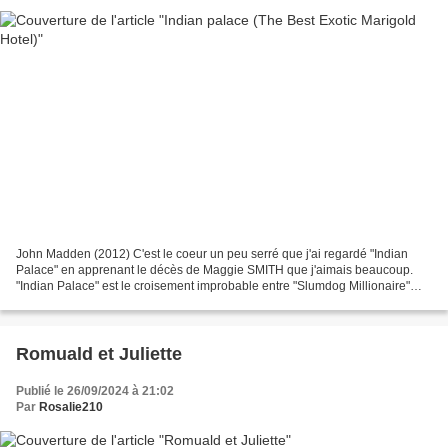
John Madden (2012) C'est le coeur un peu serré que j'ai regardé "Indian
Palace" en apprenant le décès de Maggie SMITH que j'aimais beaucoup.
"Indian Palace" est le croisement improbable entre "Slumdog Millionaire"
(2008) (le gérant de l'hôtel est interprété...
Romuald et Juliette
Publié le 26/09/2024 à 21:02
Par
Rosalie210