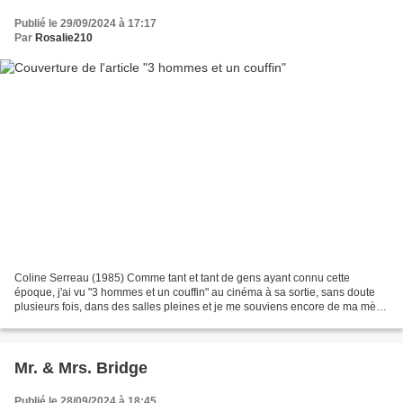
Publié le 29/09/2024 à 17:17
Par
Rosalie210
Coline Serreau (1985) Comme tant et tant de gens ayant connu cette
époque, j'ai vu "3 hommes et un couffin" au cinéma à sa sortie, sans doute
plusieurs fois, dans des salles pleines et je me souviens encore de ma mère
(qui m'accompagnait étant donné mon...
Mr. & Mrs. Bridge
Publié le 28/09/2024 à 18:45