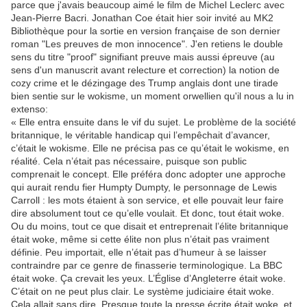
parce que j'avais beaucoup aimé le film de Michel Leclerc avec
Jean-Pierre Bacri. Jonathan Coe était hier soir invité au MK2
Bibliothèque pour la sortie en version française de son dernier
roman "Les preuves de mon innocence". J'en retiens le double
sens du titre "proof" signifiant preuve mais aussi épreuve (au
sens d'un manuscrit avant relecture et correction) la notion de
cozy crime et le dézingage des Trump anglais dont une tirade
bien sentie sur le wokisme, un moment orwellien qu'il nous a lu in
extenso:
« Elle entra ensuite dans le vif du sujet. Le problème de la société
britannique, le véritable handicap qui l’empêchait d’avancer,
c’était le wokisme. Elle ne précisa pas ce qu’était le wokisme, en
réalité. Cela n’était pas nécessaire, puisque son public
comprenait le concept. Elle préféra donc adopter une approche
qui aurait rendu fier Humpty Dumpty, le personnage de Lewis
Carroll : les mots étaient à son service, et elle pouvait leur faire
dire absolument tout ce qu’elle voulait. Et donc, tout était woke.
Ou du moins, tout ce que disait et entreprenait l’élite britannique
était woke, même si cette élite non plus n’était pas vraiment
définie. Peu importait, elle n’était pas d’humeur à se laisser
contraindre par ce genre de finasserie terminologique. La BBC
était woke. Ça crevait les yeux. L’Église d’Angleterre était woke.
C’était on ne peut plus clair. Le système judiciaire était woke.
Cela allait sans dire. Presque toute la presse écrite était woke, et