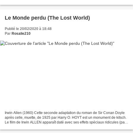
est aussi l'œuvre d'un grand réalisateur....
Le Monde perdu (The Lost World)
Publié le 20/02/2020 à 18:48
Par
Rosalie210
Irwin Allen (1960) Cette seconde adaptation du roman de Sir Conan Doyle
après celle, muette, de 1925 par Harry O. HOYT est un monument de kitsch.
Le film de Irwin ALLEN apparaît daté avec ses effets spéciaux ridicules (par
seulement liés à l'époque mais...