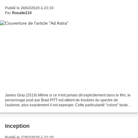
Publié le 28/02/2020 à 23:10
Par
Rosalie210
James Gray (2019) Même si ce n'est jamais dit explicitement dans le film, le
personnage joué par Brad PITT est atteint de troubles du spectre de
l'autisme, plus exactement il est asperger. Cette particularité "colore" toute
son expérience et par conséquent...
Inception
Publié le 27/02/2020 à 22:20