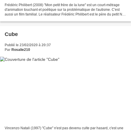
Frédéric Philibert (2008) "Mon petit frère de la lune" est un court-métrage
d'animation touchant et poétique sur la problématique de l'autisme. C'est
aussi un film familial. Le réalisateur Frédéric Philibert est le père du petit Noé
dont on entend la...
Cube
Publié le 23/02/2020 à 20:37
Par
Rosalie210
Vincenzo Natali (1997) "Cube" n'est pas devenu culte par hasard, c'est une