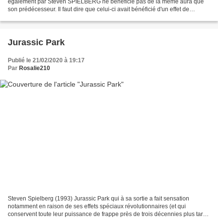
également par Steven SPIELBERG ne bénéficie pas de la même aura que
son prédécesseur. Il faut dire que celui-ci avait bénéficié d'un effet de
surprise qui ne peut plus opérer. Le scénario...
Jurassic Park
Publié le 21/02/2020 à 19:17
Par
Rosalie210
Steven Spielberg (1993) Jurassic Park qui à sa sortie a fait sensation
notamment en raison de ses effets spéciaux révolutionnaires (et qui
conservent toute leur puissance de frappe près de trois décennies plus tard)