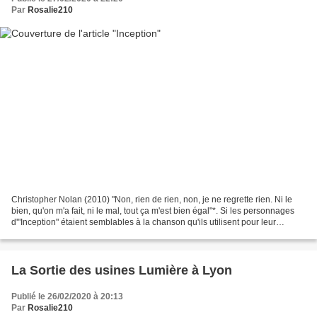
Par
Rosalie210
Christopher Nolan (2010) "Non, rien de rien, non, je ne regrette rien. Ni le
bien, qu'on m'a fait, ni le mal, tout ça m'est bien égal"*. Si les personnages
d'"Inception" étaient semblables à la chanson qu'ils utilisent pour leur
indiquer qu'il est bientôt...
La Sortie des usines Lumière à Lyon
Publié le 26/02/2020 à 20:13
Par
Rosalie210