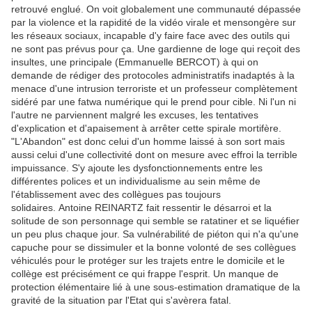
retrouvé englué. On voit globalement une communauté dépassée
par la violence et la rapidité de la vidéo virale et mensongère sur
les réseaux sociaux, incapable d'y faire face avec des outils qui
ne sont pas prévus pour ça. Une gardienne de loge qui reçoit des
insultes, une principale (Emmanuelle BERCOT) à qui on
demande de rédiger des protocoles administratifs inadaptés à la
menace d'une intrusion terroriste et un professeur complètement
sidéré par une fatwa numérique qui le prend pour cible. Ni l'un ni
l'autre ne parviennent malgré les excuses, les tentatives
d'explication et d'apaisement à arrêter cette spirale mortifère.
"L'Abandon" est donc celui d'un homme laissé à son sort mais
aussi celui d'une collectivité dont on mesure avec effroi la terrible
impuissance. S'y ajoute les dysfonctionnements entre les
différentes polices et un individualisme au sein même de
l'établissement avec des collègues pas toujours
solidaires. Antoine REINARTZ fait ressentir le désarroi et la
solitude de son personnage qui semble se ratatiner et se liquéfier
un peu plus chaque jour. Sa vulnérabilité de piéton qui n'a qu'une
capuche pour se dissimuler et la bonne volonté de ses collègues
véhiculés pour le protéger sur les trajets entre le domicile et le
collège est précisément ce qui frappe l'esprit. Un manque de
protection élémentaire lié à une sous-estimation dramatique de la
gravité de la situation par l'Etat qui s'avèrera fatal.