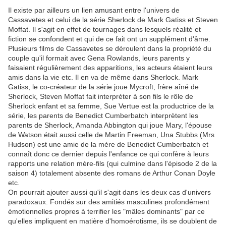
Il existe par ailleurs un lien amusant entre l'univers de
Cassavetes et celui de la série Sherlock de Mark Gatiss et Steven
Moffat. Il s'agit en effet de tournages dans lesquels réalité et
fiction se confondent et qui de ce fait ont un supplément d'âme.
Plusieurs films de Cassavetes se déroulent dans la propriété du
couple qu'il formait avec Gena Rowlands, leurs parents y
faisaient régulièrement des apparitions, les acteurs étaient leurs
amis dans la vie etc. Il en va de même dans Sherlock. Mark
Gatiss, le co-créateur de la série joue Mycroft, frère aîné de
Sherlock, Steven Moffat fait interpréter à son fils le rôle de
Sherlock enfant et sa femme, Sue Vertue est la productrice de la
série, les parents de Benedict Cumberbatch interprètent les
parents de Sherlock, Amanda Abbington qui joue Mary, l'épouse
de Watson était aussi celle de Martin Freeman, Una Stubbs (Mrs
Hudson) est une amie de la mère de Benedict Cumberbatch et
connaît donc ce dernier depuis l'enfance ce qui confère à leurs
rapports une relation mère-fils (qui culmine dans l'épisode 2 de la
saison 4) totalement absente des romans de Arthur Conan Doyle
etc.
On pourrait ajouter aussi qu'il s'agit dans les deux cas d'univers
paradoxaux. Fondés sur des amitiés masculines profondément
émotionnelles propres à terrifier les "mâles dominants" par ce
qu'elles impliquent en matière d'homoérotisme, ils se doublent de