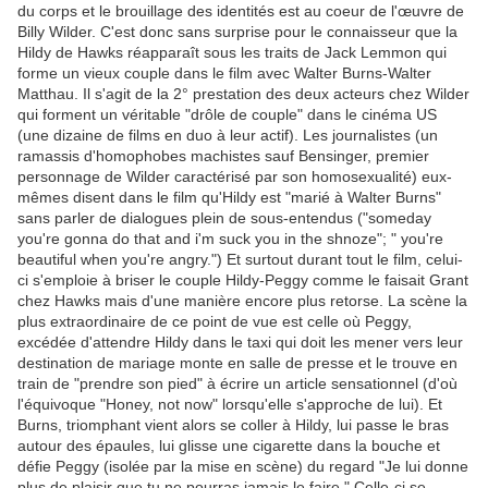
du corps et le brouillage des identités est au coeur de l'œuvre de
Billy Wilder. C'est donc sans surprise pour le connaisseur que la
Hildy de Hawks réapparaît sous les traits de Jack Lemmon qui
forme un vieux couple dans le film avec Walter Burns-Walter
Matthau. Il s'agit de la 2° prestation des deux acteurs chez Wilder
qui forment un véritable "drôle de couple" dans le cinéma US
(une dizaine de films en duo à leur actif). Les journalistes (un
ramassis d'homophobes machistes sauf Bensinger, premier
personnage de Wilder caractérisé par son homosexualité) eux-
mêmes disent dans le film qu'Hildy est "marié à Walter Burns"
sans parler de dialogues plein de sous-entendus ("someday
you're gonna do that and i'm suck you in the shnoze"; " you're
beautiful when you're angry.") Et surtout durant tout le film, celui-
ci s'emploie à briser le couple Hildy-Peggy comme le faisait Grant
chez Hawks mais d'une manière encore plus retorse. La scène la
plus extraordinaire de ce point de vue est celle où Peggy,
excédée d'attendre Hildy dans le taxi qui doit les mener vers leur
destination de mariage monte en salle de presse et le trouve en
train de "prendre son pied" à écrire un article sensationnel (d'où
l'équivoque "Honey, not now" lorsqu'elle s'approche de lui). Et
Burns, triomphant vient alors se coller à Hildy, lui passe le bras
autour des épaules, lui glisse une cigarette dans la bouche et
défie Peggy (isolée par la mise en scène) du regard "Je lui donne
plus de plaisir que tu ne pourras jamais le faire." Celle-ci se