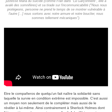
justesse Maria du suicide (comme Fran dans "La Garçonnière", elle a
avalé des somnifères) et sa tirade sur l'incommunicabilité ("Nous nous
protégeons, personne ne prend le temps de se montrer vulnérable à
l'autre [...] nous sortons avec notre armure et notre bouclier, nous
sommes tellement mécaniques").
Etre le compañeros de quelqu'un fait naître la solidarité sans
laquelle la survie en condition extrême est impossible. C'est aussi
un moyen non seulement de le compléter mais aussi de le
révéler à lui-même. Ainsi contrairement à Sherlock Holmes dont