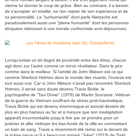
vienne lui donner le coup de grâce. Bien au contraire, il a besoin
de s'accepter en totalité, ne rien rejeter de son expérience et de
sa personnalité. La "surhumanité" dont parle Nietzsche est
paradoxalement aussi une "pleine humanité" dont les personnes
étriquées obéissant à une morale conformiste sont dépourvues.
Lorsqu'existe un tel degré de proximité entre des êtres, chacun
agit donc sur l'autre comme un miroir révélateur. Dans le pire
comme dans le meilleur. Si l'amitié de John Watson est ce qui
ramène Sherlock Holmes dans le monde des vivants, l'inverse est
tout aussi vrai. Car si John Watson n'avait pas rencontré Sherlock
Holmes, il serait sans doute devenu Travis Bickle, le
psychopathe de "Taxi Driver" (1976) de Martin Scorsese. Vétéran
de la guerre du Vietnam souffrant de stress post-traumatique,
Travis Bickle qui est devenu insomniaque et asocial devient de
plus en plus haineux au fur et à mesure que son inadaptation
apparaît insurmontable jusqu'à finir par se prendre pour un
justicier et aller nettoyer les bas-fonds de la ville en commettant
un bain de sang. Travis a récemment été remis sur le devant de
la scène parce qu'il a beaucoup inspiré "Joker" (2019) de Todd