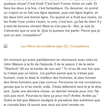
quelque chose! C'est froid! C'est bon! Fumer, boire un café. Et
faire les deux à la fois, c'est fantastique. Ou dessiner, on prend
un crayon et on fait une ligne épaisse, puis une ligne légère, et
les deux font une bonne ligne. Ou quand on a froid aux mains, on
les frotte l'une contre l'autre, tu vois, c'est bon, ça fait du bien! Il y
a tant de bonnes choses! Mais tu n'es pas là - Moi, je suis là.
J'aimerais que tu sois là. Que tu puisses me parler. Parce que je
suis un ami: compañero!"
Un moment qui entre parfaitement en résonance avec celui où
John Watson à la fin de l'épisode 3 de la saison 2 de la série
"Sherlock" dit sur la tombe de son ami " Tu m'as dit une fois que
tu n'étais pas un héros. J'ai parfois pensé que tu n'étais pas
humain, mais tu étais le meilleur des hommes, le plus humain
des êtres humains que j'aie connus. Personne ne me convaincra
jamais que tu m'as menti, voilà. J'étais tellement seul et je te dois
tant. Juste une dernière chose, un dernier miracle pour moi. Ne
sois pas mort. Pourrais-tu faire ça pour moi? Arrête. Arrête ça."
Outre le fait que Watson souligne le paradoxe des extrêmes que
je connais bien (à savoir que ceux qui sont censés ne