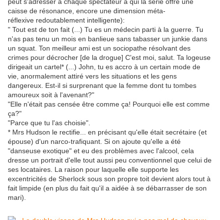
peut s'adresser à chaque spectateur à qui la série offre une
caisse de résonance, encore une dimension méta-
réflexive redoutablement intelligente):
" Tout est de ton fait (...) Tu es un médecin parti à la guerre. Tu
n'as pas tenu un mois en banlieue sans tabasser un junkie dans
un squat. Ton meilleur ami est un sociopathe résolvant des
crimes pour décrocher [de la drogue] C'est moi, salut. Ta logeuse
dirigeait un cartel* (...) John, tu es accro à un certain mode de
vie, anormalement attiré vers les situations et les gens
dangereux. Est-il si surprenant que la femme dont tu tombes
amoureux soit à l'avenant?"
"Elle n'était pas censée être comme ça! Pourquoi elle est comme
ça?"
"Parce que tu l'as choisie".
* Mrs Hudson le rectifie... en précisant qu'elle était secrétaire (et
épouse) d'un narco-trafiquant. Si on ajoute qu'elle a été
"danseuse exotique" et eu des problèmes avec l'alcool, cela
dresse un portrait d'elle tout aussi peu conventionnel que celui de
ses locataires. La raison pour laquelle elle supporte les
excentricités de Sherlock sous son propre toit devient alors tout à
fait limpide (en plus du fait qu'il a aidée à se débarrasser de son
mari).