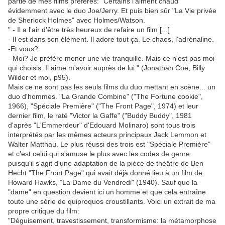
partie de mes films préférés: "Certains l'aiment chaud"
évidemment avec le duo Joe/Jerry. Et puis bien sûr "La Vie privée
de Sherlock Holmes" avec Holmes/Watson.
" - Il a l'air d'être très heureux de refaire un film [...]
- Il est dans son élément. Il adore tout ça. Le chaos, l'adrénaline.
-Et vous?
- Moi? Je préfère mener une vie tranquille. Mais ce n'est pas moi
qui choisis. Il aime m'avoir auprès de lui." (Jonathan Coe, Billy
Wilder et moi, p95).
Mais ce ne sont pas les seuls films du duo mettant en scène... un
duo d'hommes. "La Grande Combine" ("The Fortune cookie",
1966), "Spéciale Première" ("The Front Page", 1974) et leur
dernier film, le raté "Victor la Gaffe" ("Buddy Buddy", 1981
d'après "L'Emmerdeur" d'Edouard Molinaro) sont tous trois
interprétés par les mêmes acteurs principaux Jack Lemmon et
Walter Matthau. Le plus réussi des trois est "Spéciale Première"
et c'est celui qui s'amuse le plus avec les codes de genre
puisqu'il s'agit d'une adaptation de la pièce de théâtre de Ben
Hecht "The Front Page" qui avait déjà donné lieu à un film de
Howard Hawks, "La Dame du Vendredi" (1940). Sauf que la
"dame" en question devient ici un homme et que cela entraîne
toute une série de quiproquos croustillants. Voici un extrait de ma
propre critique du film:
"Déguisement, travestissement, transformisme: la métamorphose