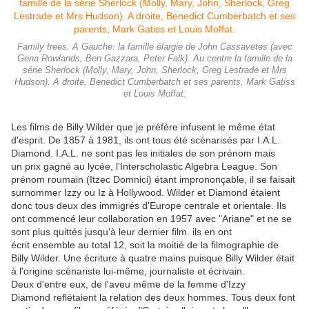
Family trees. A Gauche: la famille élargie de John Cassavetes (avec
Gena Rowlands, Ben Gazzara, Peter Falk). Au centre la famille de la
série Sherlock (Molly, Mary, John, Sherlock, Greg Lestrade et Mrs
Hudson). A droite, Benedict Cumberbatch et ses parents, Mark Gatiss
et Louis Moffat.
Les films de Billy Wilder que je préfère infusent le même état
d'esprit. De 1857 à 1981, ils ont tous été scénarisés par I.A.L.
Diamond. I.A.L. ne sont pas les initiales de son prénom mais
un prix gagné au lycée, l'Interscholastic Algebra League. Son
prénom roumain (Itzec Domnici) étant imprononçable, il se faisait
surnommer Izzy ou Iz à Hollywood. Wilder et Diamond étaient
donc tous deux des immigrés d'Europe centrale et orientale. Ils
ont commencé leur collaboration en 1957 avec "Ariane" et ne se
sont plus quittés jusqu'à leur dernier film. ils en ont
écrit ensemble au total 12, soit la moitié de la filmographie de
Billy Wilder. Une écriture à quatre mains puisque Billy Wilder était
à l'origine scénariste lui-même, journaliste et écrivain.
Deux d'entre eux, de l'aveu même de la femme d'Izzy
Diamond reflétaient la relation des deux hommes. Tous deux font