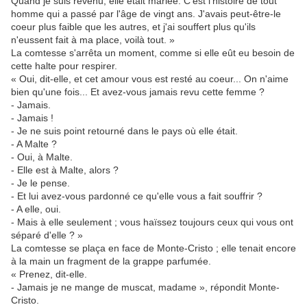
Quand je suis revenu, elle était mariée. C'est l'histoire de tout
homme qui a passé par l'âge de vingt ans. J'avais peut-être-le
coeur plus faible que les autres, et j'ai souffert plus qu'ils
n'eussent fait à ma place, voilà tout. »
La comtesse s'arrêta un moment, comme si elle eût eu besoin de
cette halte pour respirer.
« Oui, dit-elle, et cet amour vous est resté au coeur... On n'aime
bien qu'une fois... Et avez-vous jamais revu cette femme ?
- Jamais.
- Jamais !
- Je ne suis point retourné dans le pays où elle était.
- A Malte ?
- Oui, à Malte.
- Elle est à Malte, alors ?
- Je le pense.
- Et lui avez-vous pardonné ce qu'elle vous a fait souffrir ?
- A elle, oui.
- Mais à elle seulement ; vous haïssez toujours ceux qui vous ont
séparé d'elle ? »
La comtesse se plaça en face de Monte-Cristo ; elle tenait encore
à la main un fragment de la grappe parfumée.
« Prenez, dit-elle.
- Jamais je ne mange de muscat, madame », répondit Monte-
Cristo.