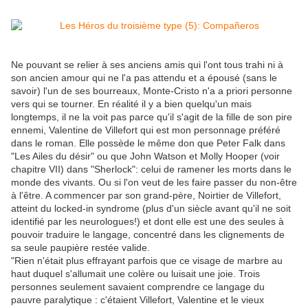
Ne pouvant se relier à ses anciens amis qui l'ont tous trahi ni à
son ancien amour qui ne l'a pas attendu et a épousé (sans le
savoir) l'un de ses bourreaux, Monte-Cristo n'a a priori personne
vers qui se tourner. En réalité il y a bien quelqu'un mais
longtemps, il ne la voit pas parce qu'il s'agit de la fille de son pire
ennemi, Valentine de Villefort qui est mon personnage préféré
dans le roman. Elle possède le même don que Peter Falk dans
"Les Ailes du désir" ou que John Watson et Molly Hooper (voir
chapitre VII) dans "Sherlock": celui de ramener les morts dans le
monde des vivants. Ou si l'on veut de les faire passer du non-être
à l'être. A commencer par son grand-père, Noirtier de Villefort,
atteint du locked-in syndrome (plus d'un siècle avant qu'il ne soit
identifié par les neurologues!) et dont elle est une des seules à
pouvoir traduire le langage, concentré dans les clignements de
sa seule paupière restée valide.
"Rien n'était plus effrayant parfois que ce visage de marbre au
haut duquel s'allumait une colère ou luisait une joie. Trois
personnes seulement savaient comprendre ce langage du
pauvre paralytique : c'étaient Villefort, Valentine et le vieux