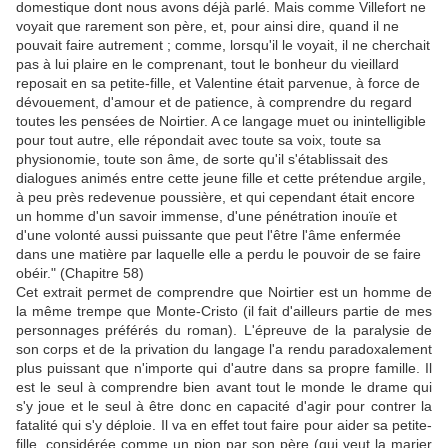
domestique dont nous avons déjà parlé. Mais comme Villefort ne
voyait que rarement son père, et, pour ainsi dire, quand il ne
pouvait faire autrement ; comme, lorsqu'il le voyait, il ne cherchait
pas à lui plaire en le comprenant, tout le bonheur du vieillard
reposait en sa petite-fille, et Valentine était parvenue, à force de
dévouement, d'amour et de patience, à comprendre du regard
toutes les pensées de Noirtier. A ce langage muet ou inintelligible
pour tout autre, elle répondait avec toute sa voix, toute sa
physionomie, toute son âme, de sorte qu'il s'établissait des
dialogues animés entre cette jeune fille et cette prétendue argile,
à peu près redevenue poussière, et qui cependant était encore
un homme d'un savoir immense, d'une pénétration inouïe et
d'une volonté aussi puissante que peut l'être l'âme enfermée
dans une matière par laquelle elle a perdu le pouvoir de se faire
obéir." (Chapitre 58)
Cet extrait permet de comprendre que Noirtier est un homme de
la même trempe que Monte-Cristo (il fait d'ailleurs partie de mes
personnages préférés du roman). L'épreuve de la paralysie de
son corps et de la privation du langage l'a rendu paradoxalement
plus puissant que n'importe qui d'autre dans sa propre famille. Il
est le seul à comprendre bien avant tout le monde le drame qui
s'y joue et le seul à être donc en capacité d'agir pour contrer la
fatalité qui s'y déploie. Il va en effet tout faire pour aider sa petite-
fille, considérée comme un pion par son père (qui veut la marier