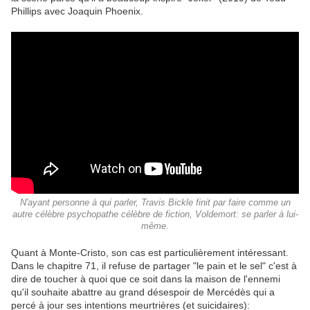
Phillips avec Joaquin Phoenix.
N'ayant personne à qui parler, Travis Bickle finit par faire comme un
autre célèbre psychopathe célèbre de fiction, Voldemort: se parler à lui-
même.
Quant à Monte-Cristo, son cas est particulièrement intéressant.
Dans le chapitre 71, il refuse de partager "le pain et le sel" c'est à
dire de toucher à quoi que ce soit dans la maison de l'ennemi
qu'il souhaite abattre au grand désespoir de Mercédès qui a
percé à jour ses intentions meurtrières (et suicidaires):