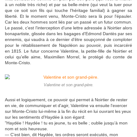
à un noble très riche) et par sa belle-mère (qui veut la tuer pour
que ce soit son fils qui touche l'héritage familial) à gagner sa
liberté. Et le moment venu, Monte-Cristo sera là pour l'épauler.
Car les deux hommes sont liés par un passé et un futur commun.
Le passé, c'est l'interception d'une lettre adressée à Noirtier alors
bonapartiste, glissée dans les bagages d'Edmond Dantès par ses
ennemis, qui vaudra à ce dernier d'être soupçonné de comploter
pour le rétablissement de Napoléon au pouvoir, puis incarcéré
en 1815. Le futur concerne Valentine, la petite-fille de Noirtier et
celui qu'elle aime, Maximilien Morrel, le protégé du comte de
Monte-Cristo.
Valentine et son grand-père.
Aussi et logiquement, ce pouvoir qui permet à Noirtier de rester
en vie, de communiquer et d'agir, Valentine va ensuite l'exercer
sur Monte-Cristo lui-même à la fin du récit en lui ouvrant les yeux
sur les sentiments d'Haydée à son égard:
"Haydée ! Haydée ! tu es jeune, tu es belle ; oublie jusqu’à mon
nom et sois heureuse.
— C’est bien, dit Haydée, tes ordres seront exécutés, mon