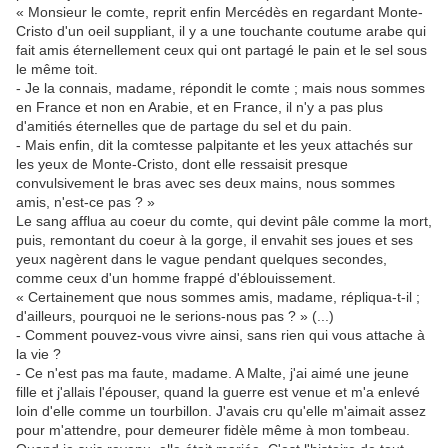
« Monsieur le comte, reprit enfin Mercédès en regardant Monte-
Cristo d'un oeil suppliant, il y a une touchante coutume arabe qui
fait amis éternellement ceux qui ont partagé le pain et le sel sous
le même toit.
- Je la connais, madame, répondit le comte ; mais nous sommes
en France et non en Arabie, et en France, il n'y a pas plus
d'amitiés éternelles que de partage du sel et du pain.
- Mais enfin, dit la comtesse palpitante et les yeux attachés sur
les yeux de Monte-Cristo, dont elle ressaisit presque
convulsivement le bras avec ses deux mains, nous sommes
amis, n'est-ce pas ? »
Le sang afflua au coeur du comte, qui devint pâle comme la mort,
puis, remontant du coeur à la gorge, il envahit ses joues et ses
yeux nagèrent dans le vague pendant quelques secondes,
comme ceux d'un homme frappé d'éblouissement.
« Certainement que nous sommes amis, madame, répliqua-t-il ;
d'ailleurs, pourquoi ne le serions-nous pas ? » (...)
- Comment pouvez-vous vivre ainsi, sans rien qui vous attache à
la vie ?
- Ce n'est pas ma faute, madame. A Malte, j'ai aimé une jeune
fille et j'allais l'épouser, quand la guerre est venue et m'a enlevé
loin d'elle comme un tourbillon. J'avais cru qu'elle m'aimait assez
pour m'attendre, pour demeurer fidèle même à mon tombeau.