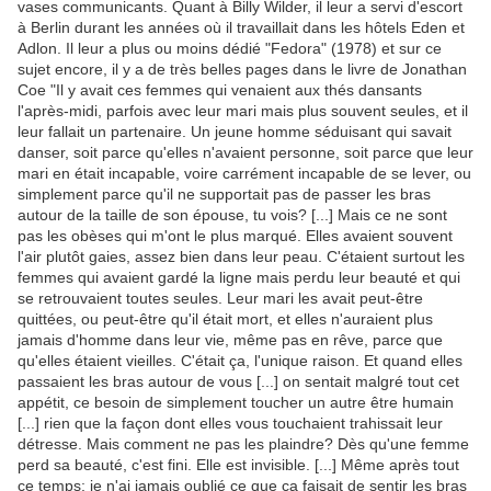
vases communicants. Quant à Billy Wilder, il leur a servi d'escort
à Berlin durant les années où il travaillait dans les hôtels Eden et
Adlon. Il leur a plus ou moins dédié "Fedora" (1978) et sur ce
sujet encore, il y a de très belles pages dans le livre de Jonathan
Coe "Il y avait ces femmes qui venaient aux thés dansants
l'après-midi, parfois avec leur mari mais plus souvent seules, et il
leur fallait un partenaire. Un jeune homme séduisant qui savait
danser, soit parce qu'elles n'avaient personne, soit parce que leur
mari en était incapable, voire carrément incapable de se lever, ou
simplement parce qu'il ne supportait pas de passer les bras
autour de la taille de son épouse, tu vois? [...] Mais ce ne sont
pas les obèses qui m'ont le plus marqué. Elles avaient souvent
l'air plutôt gaies, assez bien dans leur peau. C'étaient surtout les
femmes qui avaient gardé la ligne mais perdu leur beauté et qui
se retrouvaient toutes seules. Leur mari les avait peut-être
quittées, ou peut-être qu'il était mort, et elles n'auraient plus
jamais d'homme dans leur vie, même pas en rêve, parce que
qu'elles étaient vieilles. C'était ça, l'unique raison. Et quand elles
passaient les bras autour de vous [...] on sentait malgré tout cet
appétit, ce besoin de simplement toucher un autre être humain
[...] rien que la façon dont elles vous touchaient trahissait leur
détresse. Mais comment ne pas les plaindre? Dès qu'une femme
perd sa beauté, c'est fini. Elle est invisible. [...] Même après tout
ce temps; je n'ai jamais oublié ce que ça faisait de sentir les bras