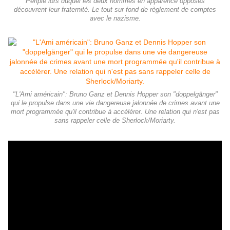
Périple lors duquel les deux hommes en apparence opposés
découvrent leur fraternité. Le tout sur fond de règlement de comptes
avec le nazisme.
"L'Ami américain": Bruno Ganz et Dennis Hopper son "doppelgänger"
qui le propulse dans une vie dangereuse jalonnée de crimes avant une
mort programmée qu'il contribue à accélérer. Une relation qui n'est pas
sans rappeler celle de Sherlock/Moriarty.