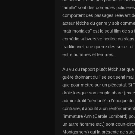
famille" sont des comédies policières
comportent des passages relevant de
acteur fétiche du genre y soit comm
matrimoniales" est le seul film de sa
comédie subversive héritée du slapst
traditionnel, une guerre des sexes et
entre hommes et femmes.
Au vu du rapport plutôt fétichiste que
guère étonnant qu'il se soit senti mal 
que pour mettre sur un piédestal. S
drôle lorsque son couple phare (excel
administratif "démarié" à l'époque du 
contraire, il aboutit à un renforcemen
l'immature Ann (Carole Lombard) pour 
un autre homme etc.) sont court-circu
Montgomery) qui la présente de surcr