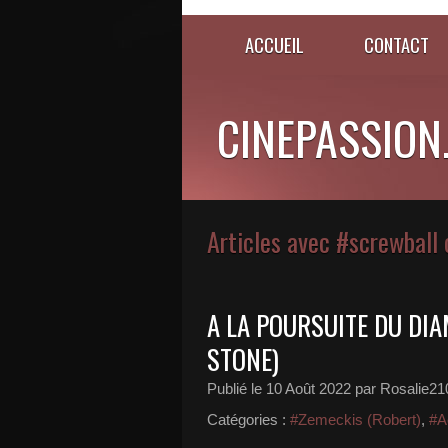
ACCUEIL
CONTACT
CINEPASSION
Articles avec #screwball
A LA POURSUITE DU DI
STONE)
Publié le
10 Août 2022
par Rosalie21
Catégories :
#Zemeckis (Robert)
,
#A