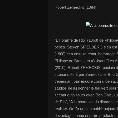
Robert Zemeckis (1984)
"L Homme de Rio" (1963) de Philip
bébés. Steven SPIELBERG s'en est in
(1980) et a ensuite rendu hommage à l
Philippe de Broca en réalisant "Les Av
(2010). Robert ZEMECKIS, poulain de S
scénario écrit par Zemeckis et Bob G
cependant pas encore connu de succè
studios de lui donner le feu vert pour t
scénario, toujours avec Bob Gale, il
de Rio", "A la poursuite du diamant
réaliser. On l'a un peu oublié aujour
davantage connu comme producteur q