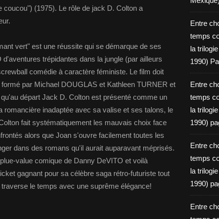
Mexique
 coucou") (1975). Le rôle de jack D. Colton a
eur.
Entre ch
temps c
amant vert" est une réussite qui se démarque de ses
la trilog
D d'aventures trépidantes dans la jungle (par ailleurs
1990) Pa
rewball comédie à caractère féministe. Le film doit
duo formé par Michael DOUGLAS et Kathleen TURNER et
Entre ch
rs qu'au départ Jack D. Colton est présenté comme un
temps c
 romancière inadaptée avec sa valise et ses talons, le
la trilog
. Colton fait systématiquement les mauvais choix face
1990) pa
nfrontés alors que Joan s'ouvre facilement toutes les
Entre ch
onger dans des romans qu'il aurait auparavant méprisés.
temps c
 la plue-value comique de Danny DeVITO et voilà
la trilog
cket gagnant pour sa célèbre saga rétro-futuriste tout
1990) pa
qui traverse le temps avec une suprême élégance!
Entre ch