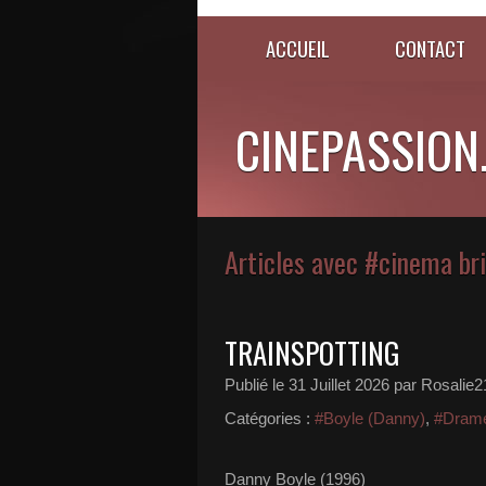
ACCUEIL
CONTACT
CINEPASSION
Articles avec #cinema br
TRAINSPOTTING
Publié le
31 Juillet 2026
par Rosalie2
Catégories :
#Boyle (Danny)
,
#Dram
Danny Boyle (1996)