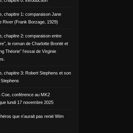
, chapitre 0: introduction
e, chapitre 1: comparaison Jane
e River (Frank Borzage, 1929)
e, chapitre 2: comparaison entre
e", le roman de Charlotte Brontë et
g Théorie" l'essai de Virginie
es.
e, chapitre 3: Robert Stephens et son
y Stephens
 Coe, conférence au MK2
èque lundi 17 novembre 2025
 héros que n'aurait pas renié Wim