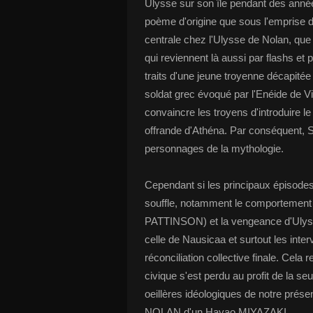
Ulysse sur son île pendant des an
poème d'origine que sous l'emprise d
centrale chez l'Ulysse de Nolan, que 
qui reviennent là aussi par flashs et
traits d'une jeune troyenne décapitée 
soldat grec évoqué par l'Enéide de Vir
convaincre les troyens d'introduire le 
offrande d'Athéna. Par conséquent, S
personnages de la mythologie.
Cependant si les principaux épisodes
souffle, notamment le comportement
PATTINSON) et la vengeance d'Ulys
celle de Nausicaa et surtout les inter
réconciliation collective finale. Cel
civique s'est perdu au profit de la se
oeillères idéologiques de notre prése
NOLAN d'un Hayao MIYAZAKI.