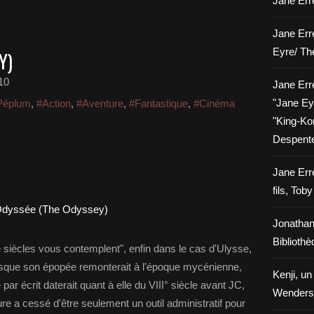
Jane Erre
Jane Err
Eyre/ Th
Y)
10
Jane Err
"Jane Eyr
Péplum
,
#Action
,
#Aventure
,
#Fantastique
,
#Cinéma
"King-Kon
Despent
Jane Err
fils, Tob
Jonathan
Biblioth
siècles vous contemplent", enfin dans le cas d'Ulysse,
uisque son épopée remonterait à l'époque mycénienne,
Kenji, un
par écrit daterait quant à elle du VIII° siècle avant JC,
Wenders
ure a cessé d'être seulement un outil administratif pour