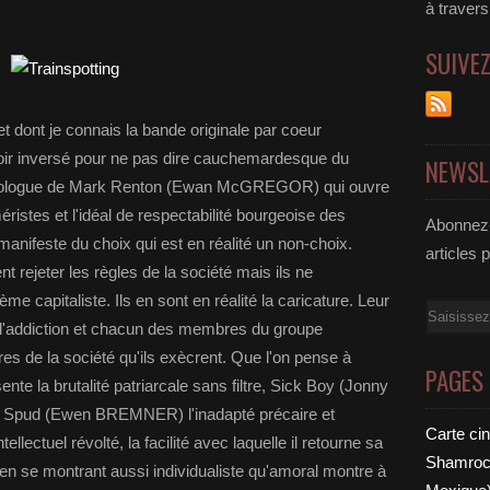
à traver
SUIVE
 et dont je connais la bande originale par coeur
oir inversé pour ne pas dire cauchemardesque du
NEWSL
onologue de Mark Renton (Ewan McGREGOR) qui ouvre
éristes et l'idéal de respectabilité bourgeoise des
Abonnez-
anifeste du choix qui est en réalité un non-choix.
articles 
 rejeter les règles de la société mais ils ne
me capitaliste. Ils en sont en réalité la caricature. Leur
Email
 l'addiction et chacun des membres du groupe
es de la société qu'ils exècrent. Que l'on pense à
PAGES
e la brutalité patriarcale sans filtre, Sick Boy (Jonny
, Spud (Ewen BREMNER) l'inadapté précaire et
Carte ci
ellectuel révolté, la facilité avec laquelle il retourne sa
Shamrock
 en se montrant aussi individualiste qu'amoral montre à