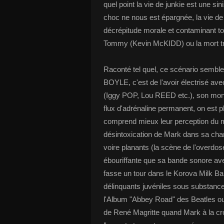
quel point la vie de junkie est une s
choc ne nous est épargnée, la vie de 
décrépitude morale et contaminant t
Tommy (Kevin McKIDD) ou la mort tr
Raconté tel quel, ce scénario semble
BOYLE, c'est de l'avoir électrisé av
(Iggy POP, Lou REED etc.), son mon
flux d'adrénaline permanent, on est p
comprend mieux leur perception du mo
désintoxication de Mark dans sa cha
voire planants (la scène de l'overdose)
ébouriffante que sa bande sonore ave
fasse un tour dans le Korova Milk B
délinquants juvéniles sous substance
l'Album "Abbey Road" des Beatles ou 
de René Magritte quand Mark à la cr