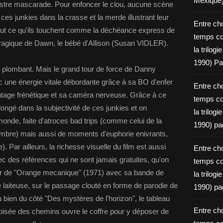
Mexique
inistre mascarade. Pour enfoncer le clou, aucune scène
ces junkies dans la crasse et la merde illustrant leur
Entre ch
out ce qu'ils touchent comme la déchéance express de
temps c
agique de Dawn, le bébé d'Allison (Susan VIDLER).
la trilog
1990) Pa
 plombant. Mais le grand tour de force de Danny
ec une énergie vitale débordante grâce à sa BO d'enfer
Entre ch
tage frénétique et sa caméra nerveuse. Grâce à ce
temps c
longé dans la subjectivité de ces junkies et on
la trilog
nde, faite d'atroces bad trips (comme celui de la
1990) pa
mbre) mais aussi de moments d'euphorie enivrants,
. Par ailleurs, la richesse visuelle du film est aussi
Entre ch
c des références qui ne sont jamais gratuites, qu'on
temps c
ar de "Orange mecanique" (1971) avec sa bande de
la trilog
 laiteuse, sur le passage clouté en forme de parodie de
1990) pa
bien du côté "Des mystères de l'horizon", le tableau
Entre ch
oisée des chemins ouvre le coffre pour y déposer de