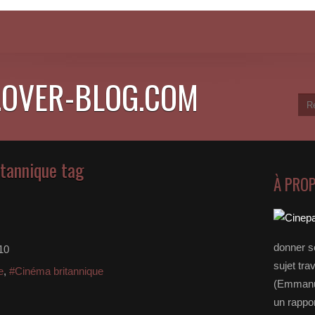
.OVER-BLOG.COM
itannique tag
À PRO
donner s
10
sujet tra
e
,
#Cinéma britannique
(Emmanue
un rappo