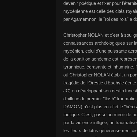
devenir poétique et fixer pour l'étern
mycénienne est celle des cités royale
par Agamemnon, le "roi des rois" a 
Christopher NOLAN et c'est à soulign
connaissances archéologiques sur la 
mycénien, celui d'une puissante acro
de la coalition achéenne est représe
tyrannique, écrasante et inhumaine. 
où Christopher NOLAN établit un pont
tragédie de l'Orestie d'Eschyle écrit
JC) en développant son destin funeste 
d'ailleurs le premier "flash" traumati
DAMON) n'est plus en effet le "héros
tactique. C'est, passé au miroir de
par la violence infligée, un traumatisé
les fleurs de lotus généreusement d