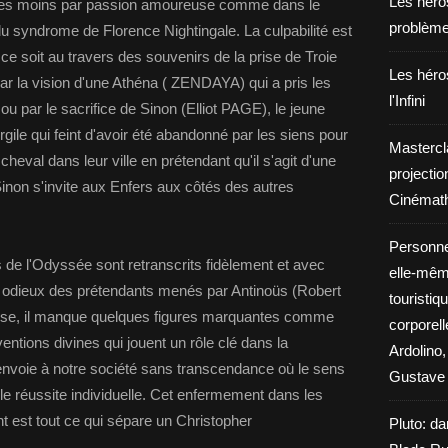
Les héros
nées moins par passion amoureuse comme dans le
problèm
u syndrome de Florence Nightingale. La culpabilité est
ce soit au travers des souvenirs de la prise de Troie
Les héros
 par la vision d'une Athéna ( ZENDAYA) qui a pris les
l'Infini
ou par le sacrifice de Sinon (Elliot PAGE), le jeune
gile qui feint d'avoir été abandonné par les siens pour
Mastercl
cheval dans leur ville en prétendant qu'il s'agit d'une
projectio
inon s'invite aux Enfers aux côtés des autres
Cinémath
Personne
 de l'Odyssée sont retranscrits fidèlement et avec
elle-même
 odieux des prétendants menés par Antinoüs (Robert
touristiq
se, il manque quelques figures marquantes comme
corporel
ventions divines qui jouent un rôle clé dans la
Ardolino,
a renvoie à notre société sans transcendance où le sens
Gustave 
ule réussite individuelle. Cet enfermement dans les
nt est tout ce qui sépare un Christopher
Pluto: da