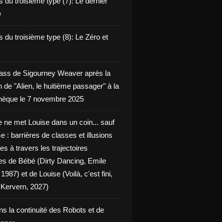
 du troisième type (7): Le dernier
e
 du troisième type (8): Le Zéro et
ass de Sigourney Weaver après la
n de "Alien, le huitième passager" à la
èque le 7 novembre 2025
 ne met Louise dans un coin... sauf
 : barrières de classes et illusions
ues à travers les trajectoires
les de Bébé (Dirty Dancing, Emile
 1987) et de Louise (Voilà, c'est fini,
Kervern, 2027)
ns la continuité des Robots et de