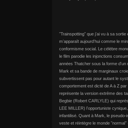
"Trainspotting" que j'ai vu à sa sortie
m'apparaît aujourd'hui comme le mir
conformisme social. Le célèbre m
le film parodie les injonctions consum
années Thatcher sous la forme d'un m
Mark et sa bande de marginaux croient
subvertissent pas pour autant le systè
comportement est dicté de A à Z par
représente la version extrême des tar
Begbie (Robert CARLYLE) qui représent
LEE MILLER) l'opportuniste cynique
infantilisé. Quant à Mark, le pseudo-int
veste et réintègre le monde "normal"