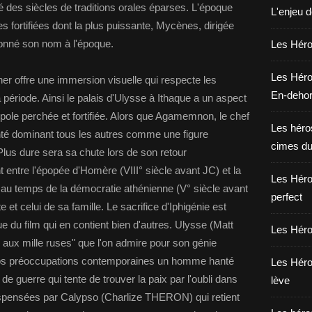
ité des siècles de traditions orales éparses. L'époque
L'enjeu 
s fortifiées dont la plus puissante, Mycènes, dirigée
donné son nom à l'époque.
Les Héros
Les Héro
er offre une immersion visuelle qui respecte les
En-deho
période. Ainsi le palais d'Ulysse à Ithaque a un aspect
pole perchée et fortifiée. Alors que Agamemnon, le chef
Les héros
nté dominant tous les autres comme une figure
cimes du
Plus dure sera sa chute lors de son retour
 entre l'épopée d'Homère (VIII° siècle avant JC) et la
Les Héro
e au temps de la démocratie athénienne (V° siècle avant
perfect
et celui de sa famille. Le sacrifice d'Iphigénie est
que du film qui en contient bien d'autres. Ulysse (Matt
Les Héro
 aux mille ruses" que l'on admire pour son génie
 nos préoccupations contemporaines un homme hanté
Les Héro
 de guerre qui tente de trouver la paix par l'oubli dans
lève
ispensées par Calypso (Charlize THERON) qui retient