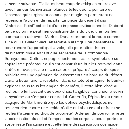
la scène suivante. D'ailleurs beaucoup de critiques ont relevé
avec humour les invraisemblances telles que la peinture ou
l'essence qui surgissent comme par magie et permettent de
repeindre l'avion et de repartir. Le piège du désert dans
"Zabriskie Point" est celui d'une impasse civilisationnelle. D'abord
parce qu'on ne peut rien construire dans du vide: une fois leur
communion achevée, Mark et Daria reprennent la route comme
si ce qu'ils avaient vécu ensemble n'était qu'une parenthèse. Lui
pour rendre l'appareil qu'il a volé, elle pour atteindre sa
destination finale en tant que secrétaire de la compagnie
Sunnydunes. Cette compagnie justement est le symbole de ce
capitalisme prédateur qui s'est construit un bunker hors-sol dans
le désert avec piscine et cascades et prépare à coups de spots
publicitaires une opération de lotissements en bordure du désert.
Daria a beau faire la révolution dans sa tête et imaginer le bunker
exploser sous tous les angles de caméra, il reste bien vissé au
rocher, ne lui laissant que deux choix tangibles: continuer à servir
le système ou s'empaler contre lui. Car enfin, l'épisode du retour
tragique de Mark montre que les délires psychédéliques ne
peuvent rien contre une froide réalité qui abat ce qui enfreint se
règles (l'atteinte au droit de propriété). A défaut de pouvoir arrêter
la colonisation du sol et l'emprise sur les corps, la seule porte de
sortie reste l'imaginaire et cette lente désagrégation cosmique