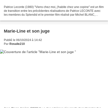
Patrice Leconte (1980) "Viens chez moi, j'habite chez une copine" est un film
de transition entre les précédentes réalisations de Patrice LECONTE avec
les membres du Splendid et le premier film réalisé par Michel BLANC,
"Marche a l'ombre" (1984). Celui-ci...
Marie-Line et son juge
Publié le 06/10/2024 à 14:42
Par
Rosalie210