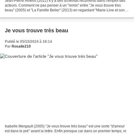
Jean-Pierre Améris (2022) Il y a des schémas récurrents dans l'emploi des
acteurs. Comment ne pas penser à un "remix" entre "Je vous trouve tres
beau" (2005) et "La Famille Belier" (2013) en regardant "Marie-Line et son
juge"? Et ce en dépit du fait qu'il...
Je vous trouve très beau
Publié le 05/10/2024 à 18:14
Par
Rosalie210
Isabelle Mergault (2005) "Je vous trouve très beau" est une sorte "d'amour
est dans le pré" avant la lettre. Enfin presque car dans un premier temps, ni