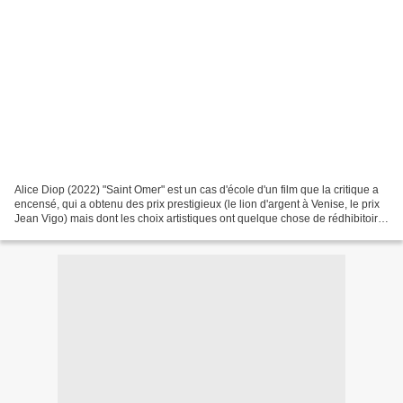
Alice Diop (2022) "Saint Omer" est un cas d'école d'un film que la critique a
encensé, qui a obtenu des prix prestigieux (le lion d'argent à Venise, le prix
Jean Vigo) mais dont les choix artistiques ont quelque chose de rédhibitoire.
Il y a le postulat...