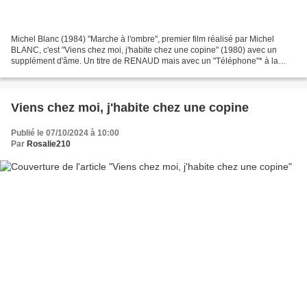
Michel Blanc (1984) "Marche à l'ombre", premier film réalisé par Michel
BLANC, c'est "Viens chez moi, j'habite chez une copine" (1980) avec un
supplément d'âme. Un titre de RENAUD mais avec un "Téléphone"* à la
main prêt à partir pour "New-York avec toi"....
Viens chez moi, j'habite chez une copine
Publié le 07/10/2024 à 10:00
Par
Rosalie210