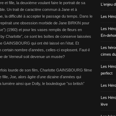
 et fille, la deuxième voulant faire le portrait de sa
L'enjeu 
able. Un trait de caractère commun à Jane et à
ane, la difficulté à accepter le passage du temps. Dans le
Les Héros
epérait une obsession morbide de Jane BIRKIN pour
Les Héro
") (1960) et pour les vases remplis de fleurs en
En-deho
y Charlotte", ce sont les boîtes de conserve laissées
ge GAINSBOURG qui ont été laissé en l'état. Et
Les héros
n certain nombre d'années, celles-ci explosent. Faut-il
cimes du
rue de Verneuil soit devenue un musée?
Les Héro
rfois lourde de son film, Charlotte GAINSBOURG filme
perfect
 fille, Joe, alors âgée d'une dizaine d'années qui
 lumière ainsi que Dolly, le bouledogue "so british"
Les Héro
Les Héro
lève