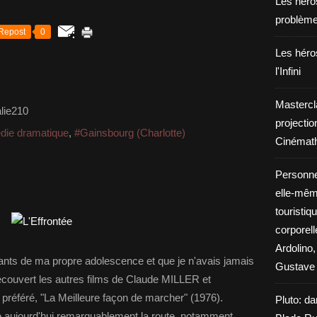
Les héros
problèm
Repost
0
Les héros
l'Infini
Mastercl
lie210
projectio
ie dramatique
,
#Gainsbourg (Charlotte)
Cinémath
Personne
elle-même
touristiq
corporel
Ardolino,
rtants de ma propre adolescence et que je n'avais jamais
Gustave 
découvert les autres films de Claude MILLER et
préféré, "La Meilleure façon de marcher" (1976).
Pluto: da
re aujourd'hui remarquablement la route, notamment