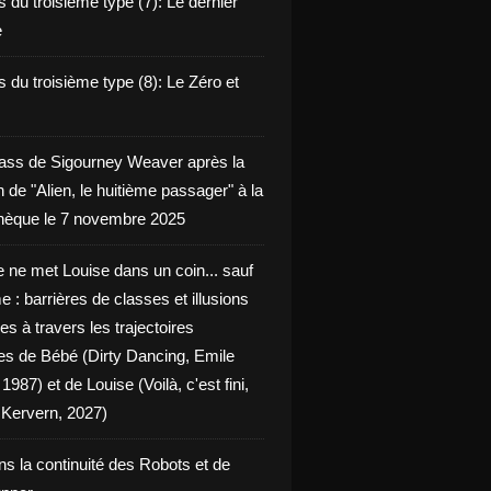
 du troisième type (7): Le dernier
e
 du troisième type (8): Le Zéro et
ass de Sigourney Weaver après la
n de "Alien, le huitième passager" à la
èque le 7 novembre 2025
 ne met Louise dans un coin... sauf
 : barrières de classes et illusions
ues à travers les trajectoires
les de Bébé (Dirty Dancing, Emile
 1987) et de Louise (Voilà, c'est fini,
Kervern, 2027)
ns la continuité des Robots et de