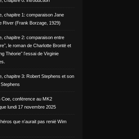
, chapitre 0: introduction
e, chapitre 1: comparaison Jane
e River (Frank Borzage, 1929)
e, chapitre 2: comparaison entre
e", le roman de Charlotte Brontë et
g Théorie" l'essai de Virginie
es.
e, chapitre 3: Robert Stephens et son
y Stephens
 Coe, conférence au MK2
èque lundi 17 novembre 2025
 héros que n'aurait pas renié Wim