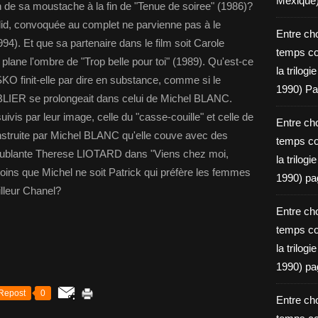
Mexique
 de sa moustache à la fin de "Tenue de soiree" (1986)?
id, convoquée au complet ne parvienne pas à le
Entre ch
94). Et que sa partenaire dans le film soit Carole
temps c
ane l'ombre de "Trop belle pour toi" (1989). Qu'est-ce
la trilog
O finit-elle par dire en substance, comme si le
1990) Pa
BLIER se prolongeait dans celui de Michel BLANC.
uivis par leur image, celle du "casse-couille" et celle de
Entre ch
nstruite par Michel BLANC qu'elle couve avec des
temps c
roublante Therese LIOTARD dans "Viens chez moi,
la trilog
moins que Michel ne soit Patrick qui préfère les femmes
1990) pa
illeur Chanel?
Entre ch
temps c
la trilog
1990) pa
Repost
0
Entre ch