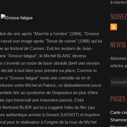
à traver
SUIVE
sé dix ans après "Marche a l'ombre" (1984), "Grosse
 a cassé son image après "Tenue de soiree" (1986) qui lui
NEWSL
ine au festival de Cannes. Exit les avatars de Jean-
dans "Grosse fatigue", le Michel BLANC devenu
Abonnez-
sia s'invente un sosie de loser obsédé (bref une version
articles 
écidé à tout faire pour prendre sa place. Comme si
ême si "Grosse fatigue" reste une comédie où on rit
Email
nfusion entre Michel et Patrick, ce dédoublement ouvre
ntiels liés au syndrome de l'imposteur en plus d'être
PAGES
s (qui traversait une mauvaise passe). Celui
Bertrand BLIER qui lui a suggéré l'idée du film (qui
Carte ci
nture authentique arrivée à Gerard JUGNOT) et imprime
Shamrock
l pour le réalisateur à l'origine de la mue de Michel