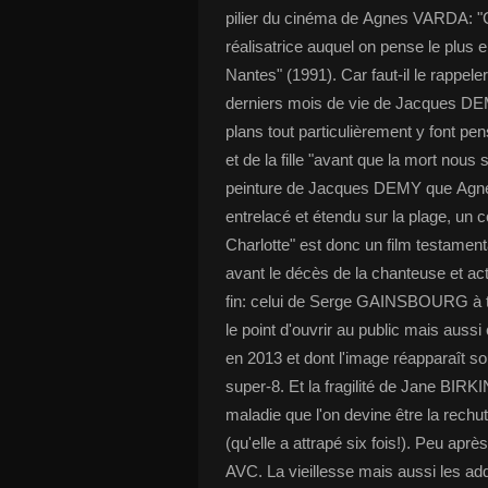
pilier du cinéma de Agnes VARDA: "Cap
réalisatrice auquel on pense le plus 
Nantes" (1991). Car faut-il le rappele
derniers mois de vie de Jacques DEMY
plans tout particulièrement y font pe
et de la fille "avant que la mort nou
peinture de Jacques DEMY que Agnes
entrelacé et étendu sur la plage, un c
Charlotte" est donc un film testament
avant le décès de la chanteuse et act
fin: celui de Serge GAINSBOURG à tra
le point d'ouvrir au public mais auss
en 2013 et dont l'image réapparaît sous
super-8. Et la fragilité de Jane BIRK
maladie que l'on devine être la rechu
(qu'elle a attrapé six fois!). Peu aprè
AVC. La vieillesse mais aussi les add