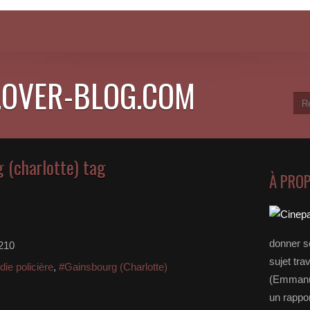
.OVER-BLOG.COM
 (charlotte) tag
À PRO
donner s
210
sujet tra
ie policière
,
#Gainsbourg (Charlotte)
(Emmanue
un rappo