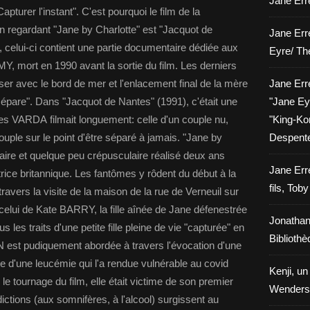
Jane Erre
turer l'instant". C'est pourquoi le film de la
en regardant "Jane by Charlotte" est "Jacquot de
Jane Err
r, celui-ci contient une partie documentaire dédiée aux
Eyre/ Th
, mort en 1990 avant la sortie du film. Les derniers
nser avec le bord de mer et l'enlacement final de la mère
Jane Err
s sépare". Dans "Jacquot de Nantes" (1991), c'était une
"Jane Eyr
 VARDA filmait longuement: celle d'un couple nu,
"King-Kon
ouple sur le point d'être séparé à jamais. "Jane by
Despent
aire et quelque peu crépusculaire réalisé deux ans
Jane Err
rice britannique. Les fantômes y rôdent du début à la
fils, Tob
vers la visite de la maison de la rue de Verneuil sur
i celui de Kate BARRY, la fille aînée de Jane défenestrée
Jonathan
 les traits d'une petite fille pleine de vie "capturée" en
Biblioth
IN est pudiquement abordée à travers l'évocation d'une
te d'une leucémie qui l'a rendue vulnérable au covid
Kenji, un
s le tournage du film, elle était victime de son premier
Wenders
ictions (aux somnifères, à l'alcool) surgissent au