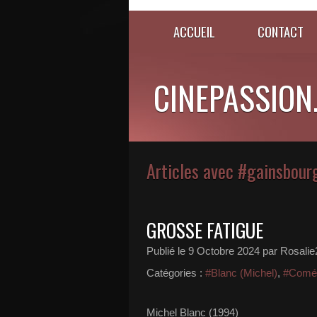
ACCUEIL
CONTACT
CINEPASSION
Articles avec #gainsbourg
GROSSE FATIGUE
Publié le
9 Octobre 2024
par Rosalie
Catégories :
#Blanc (Michel)
,
#Coméd
Michel Blanc (1994)