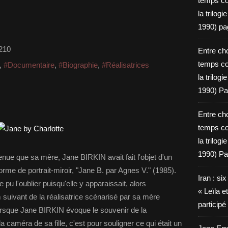
temps c
la trilog
1990) pa
210
Entre cho
temps c
,
#Documentaire
,
#Biographie
,
#Réalisatrices
la trilog
1990) Pa
Entre cho
temps c
la trilog
1990) Pa
e que sa mère, Jane BIRKIN avait fait l'objet d'un
e de portrait-miroir, "Jane B. par Agnes V." (1985).
Iran : si
pu l'oublier puisqu'elle y apparaissait, alors
« Leïla e
 suivant de la réalisatrice scénarisé par sa mère
particip
orsque Jane BIRKIN évoque le souvenir de la
a caméra de sa fille, c'est pour souligner ce qui était un