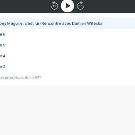
bey Maguire, c'est lui ! Rencontre avec Damien Witecka
e 6
e 5
e 4
e 3
s créatrices de la VF !
e 2
e 1
e Mektoub My Love arrive enfin ! Rencontre avec Shaïn Boumedine et Sal
i : après Toni en famille
elle réalise le bouleversant Dites lui que je l'aime