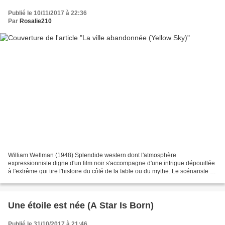
Publié le 10/11/2017 à 22:36
Par
Rosalie210
William Wellman (1948) Splendide western dont l'atmosphère
expressionniste digne d'un film noir s'accompagne d'une intrigue dépouillée
à l'extrême qui tire l'histoire du côté de la fable ou du mythe. Le scénariste a
avoué s'être inspiré de "La tempête"...
Une étoile est née (A Star Is Born)
Publié le 31/10/2017 à 21:46