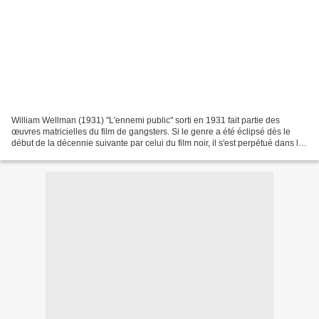
William Wellman (1931) "L'ennemi public" sorti en 1931 fait partie des
œuvres matricielles du film de gangsters. Si le genre a été éclipsé dès le
début de la décennie suivante par celui du film noir, il s'est perpétué dans le
cinéma américain sous forme...