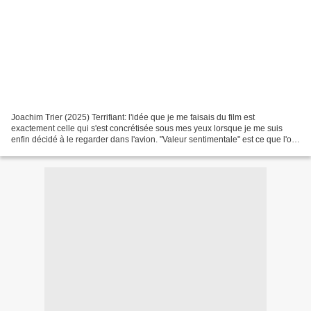
Joachim Trier (2025) Terrifiant: l'idée que je me faisais du film est
exactement celle qui s'est concrétisée sous mes yeux lorsque je me suis
enfin décidé à le regarder dans l'avion. "Valeur sentimentale" est ce que l'on
peut appeler typiquement le film...