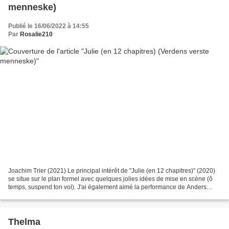
menneske)
Publié le 16/06/2022 à 14:55
Par
Rosalie210
Joachim Trier (2021) Le principal intérêt de "Julie (en 12 chapitres)" (2020)
se situe sur le plan formel avec quelques jolies idées de mise en scène (ô
temps, suspend ton vol). J'ai également aimé la performance de Anders
Danielsen LIE dans le rôle d'Aksel...
Thelma