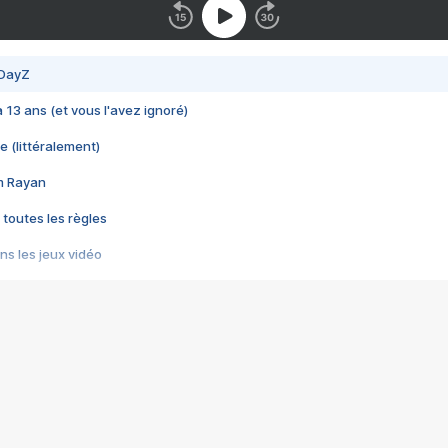
 DayZ
 a 13 ans (et vous l'avez ignoré)
e (littéralement)
im Rayan
 toutes les règles
s les jeux vidéo
us choquant de Rockstar ? - Le scandale BULLY
e plus moche de Steam
du RÊVE tourne au CAUCHEMAR
pendant 8 heures
it… à tort