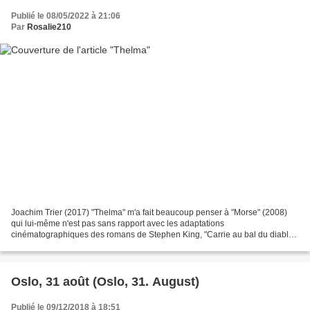
Publié le 08/05/2022 à 21:06
Par
Rosalie210
Joachim Trier (2017) "Thelma" m'a fait beaucoup penser à "Morse" (2008)
qui lui-même n'est pas sans rapport avec les adaptations
cinématographiques des romans de Stephen King, "Carrie au bal du diable"
(1976) et autres "Shining" (1980). Un enfant persécuté...
Oslo, 31 août (Oslo, 31. August)
Publié le 09/12/2018 à 18:51