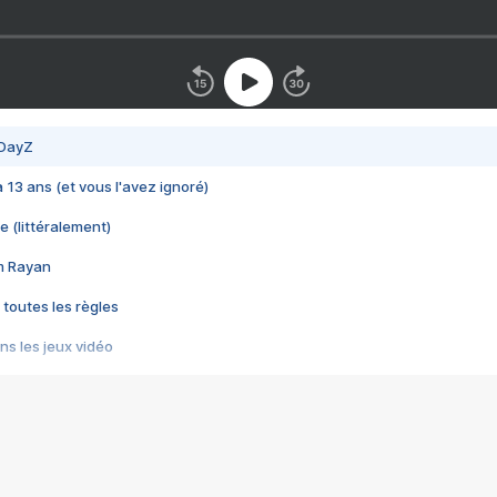
 DayZ
 a 13 ans (et vous l'avez ignoré)
e (littéralement)
im Rayan
 toutes les règles
s les jeux vidéo
us choquant de Rockstar ? - Le scandale BULLY
e plus moche de Steam
du RÊVE tourne au CAUCHEMAR