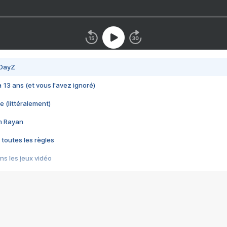
 DayZ
 a 13 ans (et vous l'avez ignoré)
e (littéralement)
im Rayan
 toutes les règles
s les jeux vidéo
us choquant de Rockstar ? - Le scandale BULLY
e plus moche de Steam
du RÊVE tourne au CAUCHEMAR