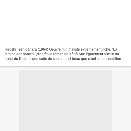
Hiroshi Teshigahara (1964) Oeuvre minimaliste extrêmement riche, "La
femme des sables" (d'après le roman de Kôbô Abe également auteur du
script du film) est une sorte de conte aussi beau que cruel sur la condition
humaine. Jouant en permanence sur les...