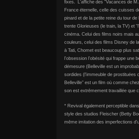
fixes. L'affiche des "Vacances de M. 
France éternelle, celle des cuisses d
pinard et de la petite reine du tour
trente Glorieuses (le train, la TV) et "
cinéma. Celui des films noirs mais au
couleurs, celui des films Disney de
à Tati, Chomet est beaucoup plus sat
l'obsession l'obésité qui frappe une 
démesure (Belleville est un improba
sordides (l'immeuble de prostituées où
Belleville" est un film où comme che
son est extrêmement travaillée que c
* Revival également perceptible dans
style des studios Fleischer (Betty B
même imitation des imperfections d'un