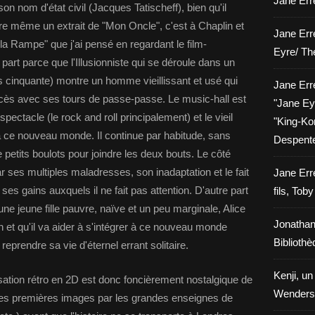
Jane Erre
 son nom d'état civil (Jacques Tatischeff), bien qu'il
e même un extrait de "Mon Oncle", c'est à Chaplin et
Jane Err
la Rampe" que j'ai pensé en regardant le film-
Eyre/ Th
t parce que l'Illusionniste qui se déroule dans un
s cinquante) montre un homme vieillissant et usé qui
Jane Err
ès avec ses tours de passe-passe. Le music-hall est
"Jane Eyr
ectacle (le rock and roll principalement) et le vieil
"King-Kon
 ce nouveau monde. Il continue par habitude, sans
Despent
de petits boulots pour joindre les deux bouts. Le côté
 ses multiples maladresses, son inadaptation et le fait
Jane Err
es gains auxquels il ne fait pas attention. D'autre part
fils, Tob
ne jeune fille pauvre, naïve et un peu marginale, Alice
Jonathan
n et qu'il va aider à s'intégrer à ce nouveau monde
Biblioth
eprendre sa vie d'éternel errant solitaire.
Kenji, un
isation rétro en 2D est donc foncièrement nostalgique de
Wenders
les premières images par les grandes enseignes de