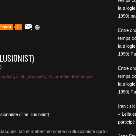
temps c
la trilog
1990) pa
Repost
0
Entre cho
temps c
la trilog
1990) Pa
LLUSIONIST)
0
Entre cho
temps c
imation
,
#Tati (Jacques)
,
#Comédie dramatique
la trilog
1990) Pa
Iran : si
« Leïla e
particip
Jacques Tati et mettant en scène un illusionniste qui lui