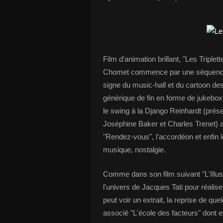
Film d'animation brillant, "Les Triplet
Chomet commence par une séquence d'i
signe du music-hall et du cartoon des
générique de fin en forme de jukebox 
le swing à la Django Reinhardt (prése
Joséphine Baker et Charles Trenet) a
"Rendez-vous", l'accordéon et enfin 
musique, nostalgie.
Comme dans son film suivant "L'Illus
l'univers de Jacques Tati pour réaliser
peut voir un extrait, la reprise de qu
associé "L'école des facteurs" dont e