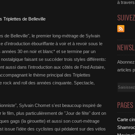
à traver
SUIVE
tes de Belleville", le premier long-métrage de Sylvain
ntroduction ébouriffante à voir et à revoir sous le
NEWSL
 années 30 en noir et blanc* et se termine par un
nostalgique faisant se succéder trois styles différents:
Abonnez-
nt aussi dans l'introduction aux côtés de Fred Astaire,
articles 
ccompagnant le thème principal des Triplettes
le rock and roll des années cinquante. Spectacle,
Email
PAGES
ionniste", Sylvain Chomet s'est beaucoup inspiré de
 le film, plus particulièrement de "Jour de fête" dont on
Carte ci
elques gags (la girouette) et aussi son court-métrage
Shamrock
st issue l'idée des cyclistes qui pédalent sur des vélos