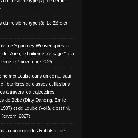
 du troisième type (7): Le dernier
e
 du troisième type (8): Le Zéro et
ass de Sigourney Weaver après la
n de "Alien, le huitième passager" à la
èque le 7 novembre 2025
 ne met Louise dans un coin... sauf
 : barrières de classes et illusions
ues à travers les trajectoires
les de Bébé (Dirty Dancing, Emile
 1987) et de Louise (Voilà, c'est fini,
Kervern, 2027)
ns la continuité des Robots et de