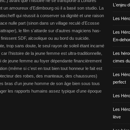
tc.) avant que l'histoire ne se transporte à Londres
L'enjeu 
t un amoureux d'Edimbourg où il a basé son studio. La
tischeff qui réussit à conserver sa dignité et une raison
Les Héros
lace nulle part (sinon dans un village reculé d'Ecosse
 rattraper), le film s'attarde sur d'autres magiciens has-
Les Héro
 finissent SDF, alcoolique ou au bord du suicide.
En-deho
, trop sans doute, le seul rayon de soleil étant incarné
f car l'histoire de la jeune femme est ultra-traditionnelle,
Les héros
elui de jeune femme au foyer dépendante financièrement
cimes du
on (même si c'est en tout bien tout honneur le fait est
Les Héro
otecteur des robes, des manteaux, des chaussures)
perfect
 les bras d'un jeune homme de son âge bien sous tous
sager les rapports humains assez typique d'une époque
Les Héro
Les Héro
lève