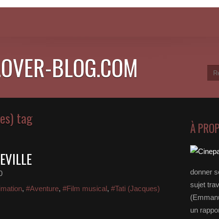
.OVER-BLOG.COM
ues) tag
À PRO
EVILLE
donner s
0
sujet tra
imation
,
#Aventure
,
#Film musical
,
#Tati (Jacques)
(Emmanue
un rappo