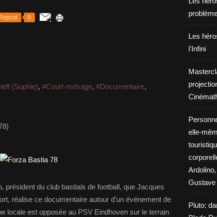
Les héros
problèm
Repost
0
Les héros
l'Infini
Mastercl
projectio
heff (Sophie)
,
#Court-métrage
,
#Documentaire
,
Cinémath
Personne
78)
elle-même
touristiq
corporel
Ardolino,
Gustave 
, président du club bastiais de football, que Jacques
port, réalise ce documentaire autour d'un événement de
Pluto: da
équipe locale est opposée au PSV Eindhoven sur le terrain