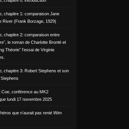
, chapitre 0: introduction
e, chapitre 1: comparaison Jane
e River (Frank Borzage, 1929)
e, chapitre 2: comparaison entre
e", le roman de Charlotte Brontë et
g Théorie" l'essai de Virginie
es.
e, chapitre 3: Robert Stephens et son
y Stephens
 Coe, conférence au MK2
èque lundi 17 novembre 2025
 héros que n'aurait pas renié Wim