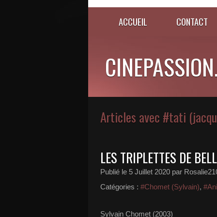
ACCUEIL
CONTACT
CINEPASSION
Articles avec #tati (jacq
LES TRIPLETTES DE BELL
Publié le
5 Juillet 2020
par Rosalie21
Catégories :
#Chomet (Sylvain)
,
#An
Sylvain Chomet (2003)