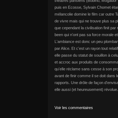
théâtres parisiens (Bobino, Mogador e
puis en Ecosse, Sylvain Chomet étan
mélancolie domine le film car outre Ta
de vivre mais qui ne trouve plus sa p
que cependant la civilisation finit par
been qui n'ont pas sa force morale et
L'ambiance est donc un peu plombante
par Alice. Et c'est un rayon tout relati
elle passe du statut de souillon à c
et accroc aux produits de consommati
qu'elle réclame sans cesse à son pr
avant de finir comme il se doit dans
rapports. Une drôle de façon d'envi
elle aussi (et heureusement) révolue.
Voir les commentaires