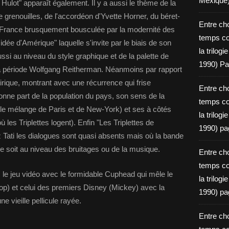
Mexique
Hulot" apparaît également. Il y a aussi le thème de la
e grenouilles, de l'accordéon d'Yvette Horner, du béret-
Entre ch
 de France brusquement bousculée par la modernité des
temps c
l'idée d'Amérique" laquelle s'invite par le biais de son
la trilog
ssi au niveau du style graphique et de la palette de
1990) Pa
 la période Wolfgang Reitherman. Néanmoins par rapport
irique, montrant avec une récurrence qui frise
Entre ch
bonne part de la population du pays, son sens de la
temps c
ble mélange de Paris et de New-York) et ses à côtés
la trilog
 les Triplettes logent). Enfin "Les Triplettes de
1990) pa
z Tati les dialogues sont quasi absents mais où la bande
e soit au niveau des bruitages ou de la musique.
Entre ch
temps c
 le jeu vidéo avec le formidable Cuphead qui mêle le
la trilog
oop) et celui des premiers Disney (Mickey) avec la
1990) pa
e vieille pellicule rayée.
Entre ch