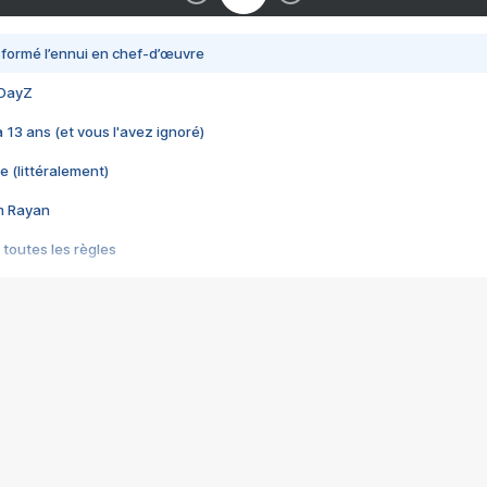
nsformé l’ennui en chef-d’œuvre
 DayZ
 a 13 ans (et vous l'avez ignoré)
e (littéralement)
im Rayan
 toutes les règles
s les jeux vidéo
us choquant de Rockstar ? - Le scandale BULLY
e plus moche de Steam
du RÊVE tourne au CAUCHEMAR
pendant 8 heures
it… à tort