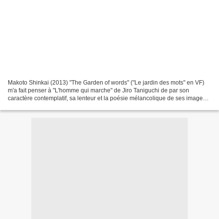
Makoto Shinkai (2013) "The Garden of words" ("Le jardin des mots" en VF)
m'a fait penser à "L'homme qui marche" de Jiro Taniguchi de par son
caractère contemplatif, sa lenteur et la poésie mélancolique de ses images
d'un réalisme sidérant. La pluie, comme...