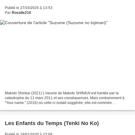
Publié le 27/10/2025 à 13:53
Par
Rosalie210
Makoto Shinkai (2021) L'oeuvre de Makoto SHINKAI est hantée par la
catastrophe du 11 mars 2011 et ses conséquences. Mais contrairement à
"Your name." (2016) où celle-ci restait suggérée, elle est nommée
explicitement dans "Suzume". Ce titre fait référence...
Les Enfants du Temps (Tenki No Ko)
Publié le 18/01/2020 à 23:08