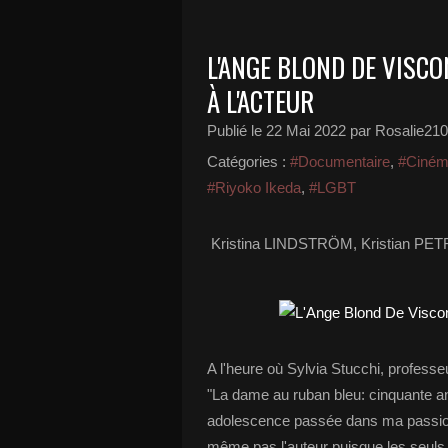
L'ANGE BLOND DE VISCO
À L'ACTEUR
Publié le
22 Mai 2022
par Rosalie210
Catégories :
#Documentaire
,
#Ciném
#Riyoko Ikeda
,
#LGBT
Kristina LINDSTRÖM, Kristian PETR
A l'heure où Sylvia Stucchi, professeu
"La dame au ruban bleu: cinquante 
adolescence passée dans ma passion
même pas l'auteur puisque les seuls