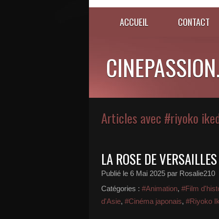
ACCUEIL
CONTACT
CINEPASSION
Articles avec #riyoko ike
LA ROSE DE VERSAILLES
Publié le
6 Mai 2025
par Rosalie210
Catégories :
#Animation
,
#Film d'his
d'Asie
,
#Cinéma japonais
,
#Riyoko I