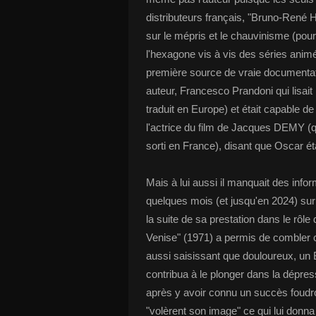
distributeurs français, "Bruno-René H
sur le mépris et le chauvinisme (pour
l'hexagone vis à vis des séries anim
première source de vraie documentat
auteur, Francesco Prandoni qui lisait 
traduit en Europe) et était capable de 
l'actrice du film de Jacques DEMY (que
sorti en France), disant que Oscar éta
Mais à lui aussi il manquait des info
quelques mois (et jusqu'en 2024) su
la suite de sa prestation dans le rôl
Venise" (1971) a permis de combler c
aussi saisissant que douloureux, u
contribua à le plonger dans la dépres
après y avoir connu un succès foudroy
"volèrent son image" ce qui lui donna