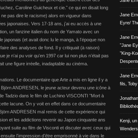
Jane Erre
uchez, Caroline Guicheux et cie." ce qui en disait long
Jane Err
 ne pas dire le racisme) alors en vigueur dans
Eyre/ Th
ées japonaises. Vers 17-18 ans, j'ai eu accès à une
ion, un fanzine italien du nom de Yamato avec un
Jane Err
le japonais (et avait donc lu le manga, à l'époque non
"Jane Eyr
faire des analyses de fond. Il y critiquait (à raison)
"King-Kon
 je n'ai pu voir qu'en 1997 car lui non plus n'était pas
Despent
it une figure irréelle, inadaptable au cinéma.
Jane Err
rmations. Le documentaire que Arte a mis en ligne il y a
fils, Tob
r Björn ANDRESEN, le jeune acteur devenu une icône à
e de Tadzio dans le film de Luchino VISCONTI "Mort à
Jonathan
ette lacune. On y voit en effet dans ce documentaire
Biblioth
n Björn ANDRESEN mal remis de cette expérience qui
sion et les addictions revenir au Japon cinquante ans
Kenji, un
ant suite au film de Visconti et discuter avec ceux qui
Wenders
 ensuite l'impression d'être emprisonné à vie dans le