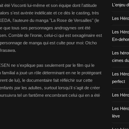
L'enjeu 
ait été Visconti lui-même et son équipe dont l'attitude
 alors s'est avérée indélicate et ce dès le casting, très
Les Héros
IKEDA, l'auteure du manga "La Rose de Versailles" (le
ique que tous ses personnages androgynes ont été
Les Héro
en. Comble de l'ironie, celui-ci qui est sexagénaire est
En-deho
re personnage de manga qui est culte pour moi: Otcho
Urasawa.
Les héros
cimes du
EN ne s'explique pas seulement par le film qui le
ain familial a joué un rôle déterminant en ne le protégeant
Les Héro
nt de lui), le documentaire fait réfléchir sur cette
perfect
nfants par les adultes, surtout lorsqu'il s'agit de créer
Les Héro
oursuivra tel un fantôme encombrant celui qui en a été
Les Héro
lève