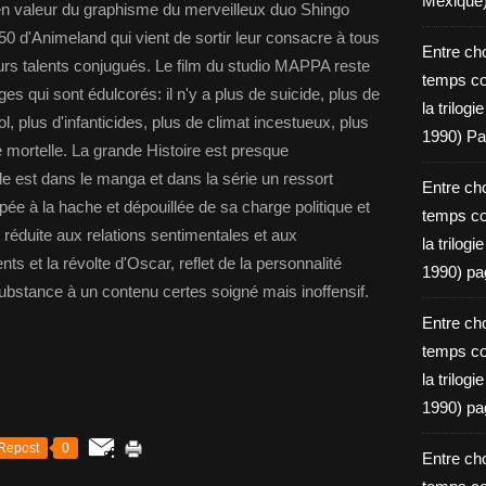
Mexique
 en valeur du graphisme du merveilleux duo Shingo
'Animeland qui vient de sortir leur consacre à tous
Entre ch
eurs talents conjugués. Le film du studio MAPPA reste
temps c
es qui sont édulcorés: il n'y a plus de suicide, plus de
la trilog
ol, plus d'infanticides, plus de climat incestueux, plus
1990) Pa
 mortelle. La grande Histoire est presque
 est dans le manga et dans la série un ressort
Entre ch
oupée à la hache et dépouillée de sa charge politique et
temps c
éduite aux relations sentimentales et aux
la trilog
s et la révolte d'Oscar, reflet de la personnalité
1990) pa
stance à un contenu certes soigné mais inoffensif.
Entre ch
temps c
la trilog
1990) pa
Repost
0
Entre ch