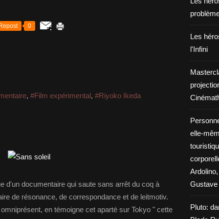
Les héros
problèm
Repost
0
Les héros
l'Infini
Mastercl
projectio
mentaire
,
#Film expérimental
,
#Riyoko Ikeda
Cinémath
Personne
elle-même
touristiq
corporel
Ardolino,
e d'un documentaire qui saute sans arrêt du coq à
Gustave 
affaire de résonance, de correspondance et de leitmotiv.
Pluto: da
 omniprésent, en témoigne cet aparté sur Tokyo " cette