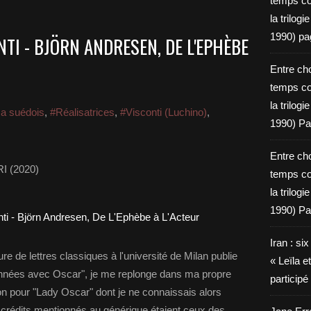
temps c
la trilog
1990) pa
NTI - BJÖRN ANDRESEN, DE L'EPHÈBE
Entre cho
temps c
la trilog
a suédois
,
#Réalisatrices
,
#Visconti (Luchino)
,
1990) Pa
Entre cho
I (2020)
temps c
la trilog
1990) Pa
Iran : si
re de lettres classiques à l'université de Milan publie
« Leïla e
années avec Oscar", je me replonge dans ma propre
particip
 pour "Lady Oscar" dont je ne connaissais alors
 crédits mentionnés au générique étaient ceux des