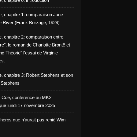
, chapitre 0: introduction
e, chapitre 1: comparaison Jane
e River (Frank Borzage, 1929)
e, chapitre 2: comparaison entre
e", le roman de Charlotte Brontë et
g Théorie" l'essai de Virginie
es.
e, chapitre 3: Robert Stephens et son
y Stephens
 Coe, conférence au MK2
èque lundi 17 novembre 2025
 héros que n'aurait pas renié Wim