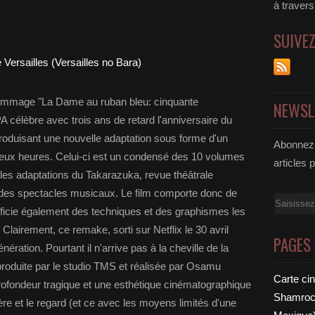
à traver
SUIVE
hommage "La Dame au ruban bleu: cinquante
NEWSL
célèbre avec trois ans de retard l'anniversaire du
oduisant une nouvelle adaptation sous forme d'un
Abonnez-
deux heures. Celui-ci est un condensé des 10 volumes
articles 
es adaptations du Takarazuka, revue théâtrale
des spectacles musicaux. Le film comporte donc de
Email
icie également des techniques et des graphismes les
lairement, ce remake, sorti sur Netflix le 30 avril
PAGES
ération. Pourtant il n'arrive pas à la cheville de la
produite par le studio TMS et réalisée par Osamu
Carte ci
profondeur tragique et une esthétique cinématographique
Shamrock
ère et le regard (et ce avec les moyens limités d'une