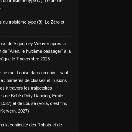
 du troisième type (7): Le dernier
e
 du troisième type (8): Le Zéro et
ass de Sigourney Weaver après la
n de "Alien, le huitième passager" à la
èque le 7 novembre 2025
 ne met Louise dans un coin... sauf
 : barrières de classes et illusions
ues à travers les trajectoires
les de Bébé (Dirty Dancing, Emile
 1987) et de Louise (Voilà, c'est fini,
Kervern, 2027)
ns la continuité des Robots et de