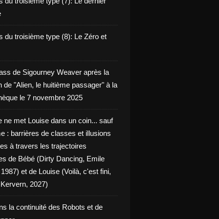
 du troisième type (7): Le dernier
e
 du troisième type (8): Le Zéro et
ass de Sigourney Weaver après la
n de "Alien, le huitième passager" à la
èque le 7 novembre 2025
 ne met Louise dans un coin... sauf
 : barrières de classes et illusions
ues à travers les trajectoires
les de Bébé (Dirty Dancing, Emile
 1987) et de Louise (Voilà, c'est fini,
Kervern, 2027)
ns la continuité des Robots et de