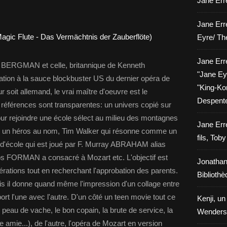
Jane Erre
Jane Err
Eyre/ Th
Jane Err
r BERGMAN et celle, britannique de Kenneth
"Jane Eyr
ion à la sauce blockbuster US du dernier opéra de
"King-Kon
ur soit allemand, le vrai maître d'oeuvre est le
Despent
férences sont transparentes: un univers copié sur
our rejoindre une école sélect au milieu des montagnes
Jane Err
e, un héros au nom, Tim Walker qui résonne comme un
fils, Tob
 d'école qui est joué par F. Murray ABRAHAM alias
los FORMAN a consacré à Mozart etc. L'objectif est
Jonathan
rations tout en recherchant l'approbation des parents.
Biblioth
is il donne quand même l'impression d'un collage entre
ort l'une avec l'autre. D'un côté un teen movie tout ce
Kenji, un
r peau de vache, le bon copain, la brute de service, la
Wenders
ite amie...), de l'autre, l'opéra de Mozart en version