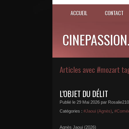
ACCUEIL
CONTACT
CINEPASSION
Articles avec #mozart ta
L'OBJET DU DÉLIT
Publié le
29 Mai 2026
par Rosalie210
Catégories :
#Jaoui (Agnès)
,
#Coméd
Agnès Jaoui (2026)