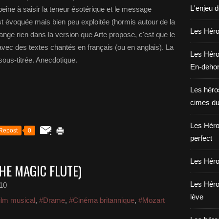
L'enjeu 
eine à saisir la teneur ésotérique et le message
t évoquée mais bien peu exploitée (hormis autour de la
Les Héros
range rien dans la version que Arte propose, c'est que le
 avec des textes chantés en français (ou en anglais). La
Les Héro
sous-titrée. Anecdotique.
En-deho
Les héros
cimes du
Les Héro
Repost
0
perfect
Les Héro
HE MAGIC FLUTE)
Les Héro
10
lève
ilm musical
,
#Drame
,
#Cinéma britannique
,
#Mozart