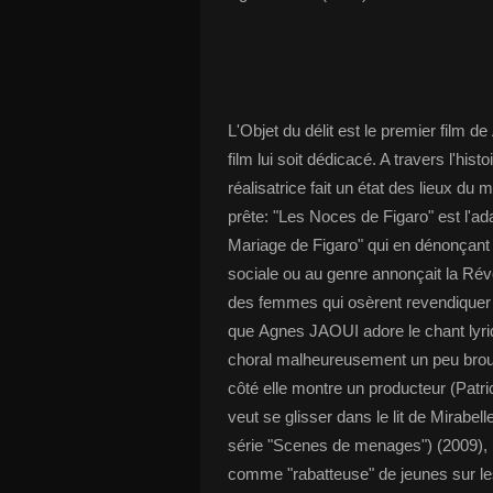
L'Objet du délit est le premier film
film lui soit dédicacé. A travers l'hi
réalisatrice fait un état des lieux d
prête: "Les Noces de Figaro" est l'ad
Mariage de Figaro" qui en dénonçant l
sociale ou au genre annonçait la Révo
des femmes qui osèrent revendiquer pl
que Agnes JAOUI adore le chant lyriqu
choral malheureusement un peu broui
côté elle montre un producteur (Pat
veut se glisser dans le lit de Mirabe
série "Scenes de menages") (2009),
comme "rabatteuse" de jeunes sur l