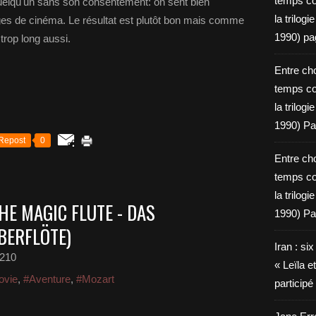
temps c
uelqu'un sans son consentement: on sent bien
la trilog
ges de cinéma. Le résultat est plutôt bon mais comme
1990) pa
 trop long aussi.
Entre cho
temps c
la trilog
1990) Pa
Repost
0
Entre cho
temps c
la trilog
HE MAGIC FLUTE - DAS
1990) Pa
BERFLÖTE)
Iran : si
e210
« Leïla e
ovie
,
#Aventure
,
#Mozart
particip