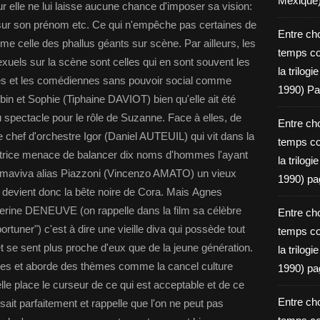
Mexique
ur elle ne lui laisse aucune chance d'imposer sa vision:
 sur son prénom etc. Ce qui n'empêche pas certaines de
Entre ch
e celle des phallus géants sur scène. Par ailleurs, les
temps c
xuels sur la scène sont celles qui en sont souvent les
la trilog
nnes et les comédiennes sans pouvoir social comme
1990) Pa
n et Sophie (Tiphaine DAVIOT) bien qu'elle ait été
spectacle pour le rôle de Suzanne. Face à elles, de
Entre ch
e chef d'orchestre Igor (Daniel AUTEUIL) qui vit dans la
temps c
atrice menace de balancer dix noms d'hommes l'ayant
la trilog
Almaviva alias Piazzoni (Vincenzo AMATO) un vieux
1990) pa
qui devient donc la bête noire de Cora. Mais Agnes
rine DENEUVE (on rappelle dans la film sa célèbre
Entre ch
ortuner") c'est à dire une vieille diva qui possède tout
temps c
se sent plus proche d'eux que de la jeune génération.
la trilog
ères et aborde des thèmes comme la cancel culture
1990) pa
le place le curseur de ce qui est acceptable et de ce
Entre ch
sait parfaitement et rappelle que l'on ne peut pas