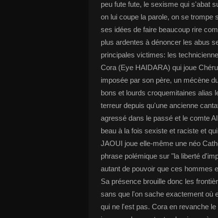
peu fute fute, le sexisme qui s'abat s
on lui coupe la parole, on se trompe
ses idées de faire beaucoup rire comm
plus ardentes à dénoncer les abus se
principales victimes: les technicie
Cora (Eye HAIDARA) qui joue Chérubi
imposée par son père, un mécène du 
bons et lourds croquemitaines alias l
terreur depuis qu'une ancienne cant
agressé dans le passé et le comte 
beau à la fois sexiste et raciste et 
JAOUI joue elle-même une néo Cathe
phrase polémique sur "la liberté d'imp
autant de pouvoir que ces hommes et 
Sa présence brouille donc les fronti
sans que l'on sache exactement où el
qui ne l'est pas. Cora en revanche le 