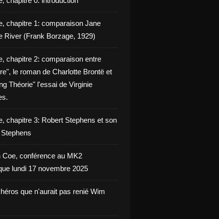
, chapitre 0: introduction
e, chapitre 1: comparaison Jane
e River (Frank Borzage, 1929)
e, chapitre 2: comparaison entre
e", le roman de Charlotte Brontë et
g Théorie" l'essai de Virginie
es.
e, chapitre 3: Robert Stephens et son
y Stephens
 Coe, conférence au MK2
èque lundi 17 novembre 2025
 héros que n'aurait pas renié Wim