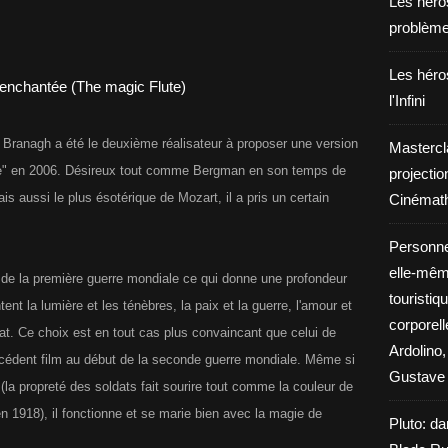
Les héros
problèm
Les héros
l'Infini
ranagh a été le deuxième réalisateur à proposer une version
Mastercl
ée" en 2006. Désireux tout comme Bergman en son temps de
projectio
is aussi le plus ésotérique de Mozart, il a pris un certain
Cinémath
Personne
elle-même
te de la première guerre mondiale ce qui donne une profondeur
touristiq
tent la lumière et les ténèbres, la paix et la guerre, l'amour et
corporel
bat. Ce choix est en tout cas plus convaincant que celui de
Ardolino,
cédent film au début de la seconde guerre mondiale. Même si
Gustave 
el (la propreté des soldats fait sourire tout comme la couleur de
n 1918), il fonctionne et se marie bien avec la magie de
Pluto: da