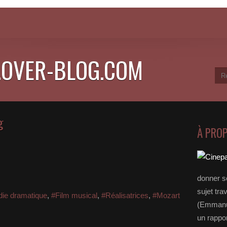
.OVER-BLOG.COM
g
À PRO
donner s
sujet tra
ie dramatique
,
#Film musical
,
#Réalisatrices
,
#Mozart
(Emmanue
un rappo