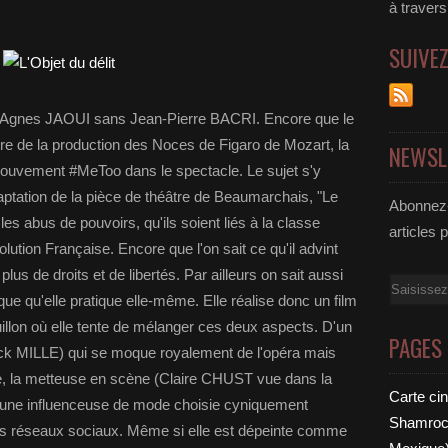
à traver
SUIVE
 de Agnes JAOUI sans Jean-Pierre BACRI. Encore que le
stoire de la production des Noces de Figaro de Mozart, la
NEWSL
u mouvement #MeToo dans le spectacle. Le sujet s'y
aptation de la pièce de théâtre de Beaumarchais, "Le
Abonnez-
es abus de pouvoirs, qu'ils soient liés à la classe
articles 
lution Française. Encore que l'on sait ce qu'il advint
us de droits et de libertés. Par ailleurs on sait aussi
Email
e qu'elle pratique elle-même. Elle réalise donc un film
llon où elle tente de mélanger ces deux aspects. D'un
PAGES
rick MILLE) qui se moque royalement de l'opéra mais
lle, la metteuse en scène (Claire CHUST vue dans la
Carte ci
 une influenceuse de mode choisie cyniquement
Shamrock
es réseaux sociaux. Même si elle est dépeinte comme