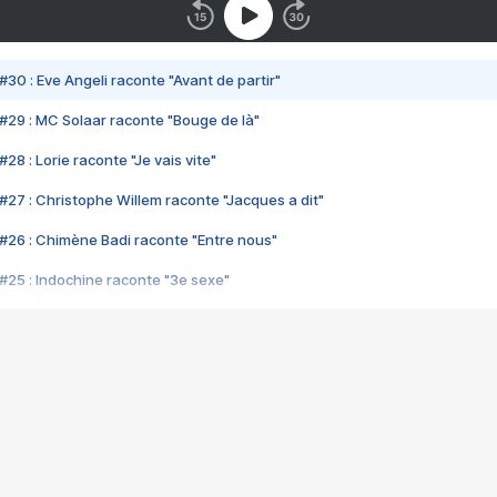
#30 : Eve Angeli raconte "Avant de partir"
#29 : MC Solaar raconte "Bouge de là"
28 : Lorie raconte "Je vais vite"
#27 : Christophe Willem raconte "Jacques a dit"
#26 : Chimène Badi raconte "Entre nous"
#25 : Indochine raconte "3e sexe"
#24 : Zaho raconte "C'est chelou"
#23 : Patrick Bruel raconte "Au café des délices"
#22 : Kyo raconte "Le chemin"
#21 : Nolwenn Leroy raconte "Cassé"
#20 : Patrick Hernandez raconte "Born to be alive"