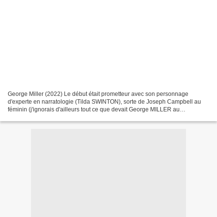
George Miller (2022) Le début était prometteur avec son personnage
d'experte en narratologie (Tilda SWINTON), sorte de Joseph Campbell au
féminin (j'ignorais d'ailleurs tout ce que devait George MILLER au
concepteur du monomythe) qui se retrouve nez à...