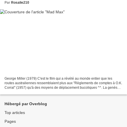
Par
Rosalie210
George Miller (1979) C'est le film qui a révélé au monde entier que les
routes australiennes ressemblaient plus aux "Règlements de comptes à O.K.
Corral" (1957) qu'à des moyens de déplacement bucoliques ^^. La genèse
de "Mad Max" est en effet liée aux...
Hébergé par Overblog
Top articles
Pages