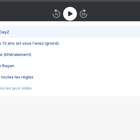
 DayZ
 a 13 ans (et vous l'avez ignoré)
e (littéralement)
im Rayan
 toutes les règles
s les jeux vidéo
us choquant de Rockstar ? - Le scandale BULLY
e plus moche de Steam
du RÊVE tourne au CAUCHEMAR
pendant 8 heures