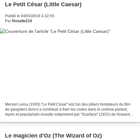
Le Petit César (Little Caesar)
Publié le 04/03/2019 à 22:55
Par
Rosalie210
Mervyn Leroy (1930) "Le Petit César" est l'un des piliers fondateurs du film
de gangsters dont il a contribué à fixer les codes dans le cinéma parlant,
repris et popularisés ensuite notamment par "Scarface" (1931) de Howard
HAWKS. C'est aussi un film...
Le magicien d'Oz (The Wizard of Oz)