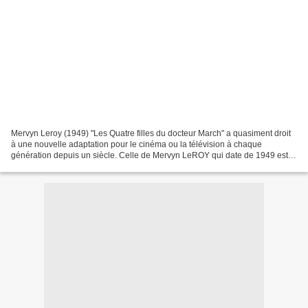
Mervyn Leroy (1949) "Les Quatre filles du docteur March" a quasiment droit
à une nouvelle adaptation pour le cinéma ou la télévision à chaque
génération depuis un siècle. Celle de Mervyn LeROY qui date de 1949 est la
troisième après celle de Harley KNOLES...