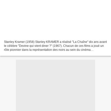
Stanley Kramer (1958) Stanley KRAMER a réalisé "La Chaîne" dix ans avant
le célèbre "Devine qui vient diner ?" (1967). Chacun de ces films a joué un
rôle pionnier dans la représentation des noirs au sein du cinéma
hollywoodien, à l'image de sa première...