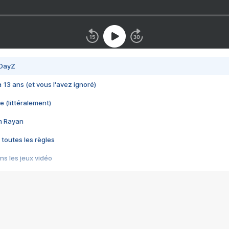
 DayZ
 a 13 ans (et vous l'avez ignoré)
e (littéralement)
im Rayan
 toutes les règles
s les jeux vidéo
us choquant de Rockstar ? - Le scandale BULLY
e plus moche de Steam
du RÊVE tourne au CAUCHEMAR