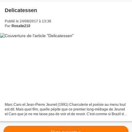
Delicatessen
Publié le 24/08/2017 à 13:36
Par
Rosalie210
Marc Caro et Jean-Pierre Jeunet (1991) Charcuterie et poésie au menu tout
est dit. Mais quel film, quelle pépite que ce premier long-métrage de Jeunet
et Caro que je ne me lasse pas de voir et de revoir. C'est comme si Brazil de
Terry Gillam avait rencontré...