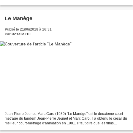
Jacques Prévert, "chanson des escargots...
Le Manège
Publié le 21/06/2018 à 16:31
Par
Rosalie210
Jean-Pierre Jeunet, Marc Caro (1980) "Le Manège" est le deuxième court-
métrage du tandem Jean-Pierre Jeunet et Marc Caro. Il a obtenu le césar du
meilleur court-métrage d'animation en 1981. Il faut dire que les films
d'animation pour adultes français...