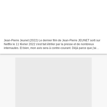
Jean-Pierre Jeunet (2022) Le dernier film de Jean-Pierre JEUNET sorti sur
Netflix le 11 février 2022 s'est fait étriller par la presse et de nombreux
internautes. Et bien, mon avis sera à contre-courant. Déjà parce que j'ai
préféré ce film à la majorité...