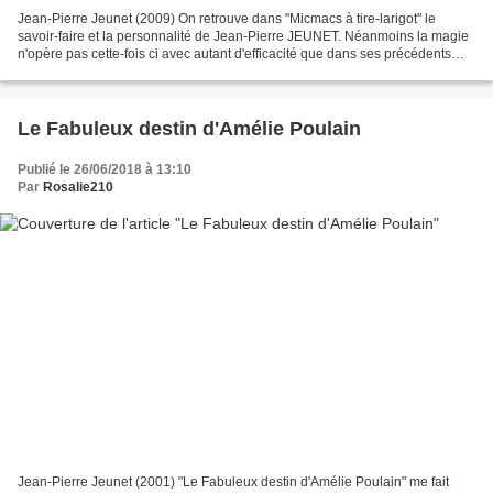
Jean-Pierre Jeunet (2009) On retrouve dans "Micmacs à tire-larigot" le
savoir-faire et la personnalité de Jean-Pierre JEUNET. Néanmoins la magie
n'opère pas cette-fois ci avec autant d'efficacité que dans ses précédents
films. Cela tient déjà à une histoire...
Le Fabuleux destin d'Amélie Poulain
Publié le 26/06/2018 à 13:10
Par
Rosalie210
Jean-Pierre Jeunet (2001) "Le Fabuleux destin d'Amélie Poulain" me fait