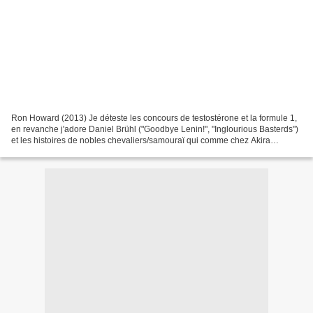
Ron Howard (2013) Je déteste les concours de testostérone et la formule 1,
en revanche j'adore Daniel Brühl ("Goodbye Lenin!", "Inglourious Basterds")
et les histoires de nobles chevaliers/samouraï qui comme chez Akira
Kurosawa ("La Forteresse cachée")...