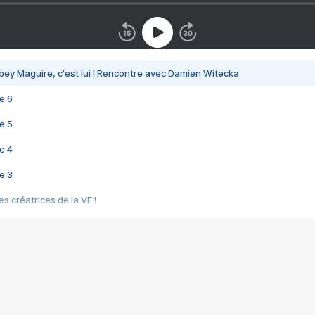
bey Maguire, c'est lui ! Rencontre avec Damien Witecka
e 6
e 5
e 4
e 3
s créatrices de la VF !
e 2
e 1
e Mektoub My Love arrive enfin ! Rencontre avec Shaïn Boumedine et Sal
i : après Toni en famille