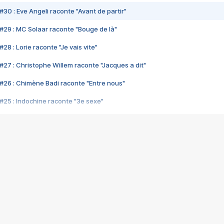
#30 : Eve Angeli raconte "Avant de partir"
#29 : MC Solaar raconte "Bouge de là"
28 : Lorie raconte "Je vais vite"
#27 : Christophe Willem raconte "Jacques a dit"
#26 : Chimène Badi raconte "Entre nous"
#25 : Indochine raconte "3e sexe"
#24 : Zaho raconte "C'est chelou"
#23 : Patrick Bruel raconte "Au café des délices"
#22 : Kyo raconte "Le chemin"
#21 : Nolwenn Leroy raconte "Cassé"
#20 : Patrick Hernandez raconte "Born to be alive"
#19 : Lorie raconte "Près de moi"