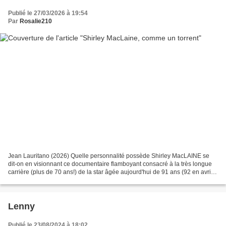
Publié le 27/03/2026 à 19:54
Par
Rosalie210
Jean Lauritano (2026) Quelle personnalité possède Shirley MacLAINE se
dit-on en visionnant ce documentaire flamboyant consacré à la très longue
carrière (plus de 70 ans!) de la star âgée aujourd'hui de 91 ans (92 en avril).
Totalement atypique dans le...
Lenny
Publié le 23/08/2024 à 18:02