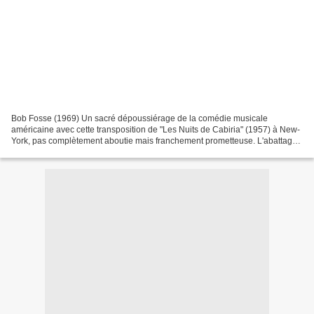
Bob Fosse (1969) Un sacré dépoussiérage de la comédie musicale
américaine avec cette transposition de "Les Nuits de Cabiria" (1957) à New-
York, pas complètement aboutie mais franchement prometteuse. L'abattage
de Shirley MacLAINE (certes dans un énième...