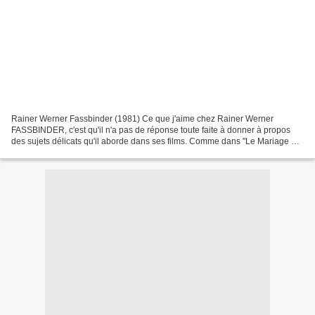
Rainer Werner Fassbinder (1981) Ce que j'aime chez Rainer Werner
FASSBINDER, c'est qu'il n'a pas de réponse toute faite à donner à propos
des sujets délicats qu'il aborde dans ses films. Comme dans "Le Mariage de
Maria Braun" (1979), "Lili Marleen" qui...