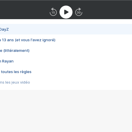
 DayZ
 a 13 ans (et vous l'avez ignoré)
e (littéralement)
im Rayan
 toutes les règles
s les jeux vidéo
us choquant de Rockstar ? - Le scandale BULLY
e plus moche de Steam
du RÊVE tourne au CAUCHEMAR
pendant 8 heures