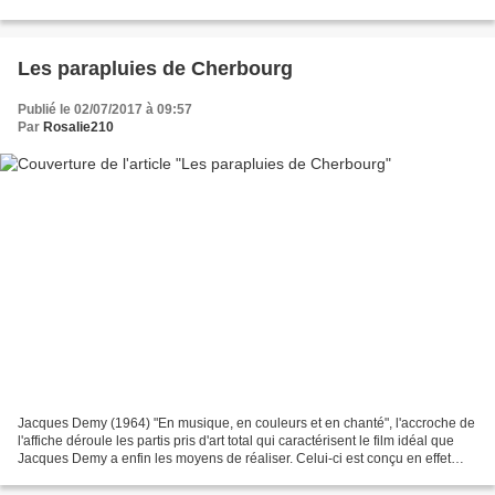
années cinquante, il pense...
Les parapluies de Cherbourg
Publié le 02/07/2017 à 09:57
Par
Rosalie210
Jacques Demy (1964) "En musique, en couleurs et en chanté", l'accroche de
l'affiche déroule les partis pris d'art total qui caractérisent le film idéal que
Jacques Demy a enfin les moyens de réaliser. Celui-ci est conçu en effet
comme un opéra en trois...