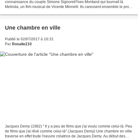
connaissance du couple Simone Signoret/Yves Montand qui tournait là
Melinda, un film musical de Vicente Minnelli. Ils caressent ensemble le projet
d'une comédie musicale. En 1975, Demy...
Une chambre en ville
Publié le 02/07/2017 à 10:31
Par
Rosalie210
Jacques Demy (1982) " Il y a peu de films que j'ai voulu comme celui-là. Peu
de films que j'ai rêvé comme celui-là" (Jacques Demy) Une chambre en ville
traverse en effet toute l'oeuvre créatrice de Jacques Demy. Au début des