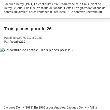
Jacques Demy (1971) La continuité entre Peau d'âne et le film suivant de
Demy Le joueur de flûte n'est que de façade. Certes il s'agit d'adaptations de
contes qui avaient bercé l'enfance du réalisateur. Le contexte libertaire du
début des années 70 imprègne...
Trois places pour le 26
Publié le 02/07/2017 à 20:57
Par
Rosalie210
Jacques Demy (1988) En 1969 à Los Angeles, Jacques Demy a fait la