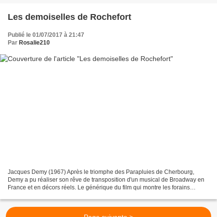
Les demoiselles de Rochefort
Publié le 01/07/2017 à 21:47
Par
Rosalie210
Jacques Demy (1967) Après le triomphe des Parapluies de Cherbourg,
Demy a pu réaliser son rêve de transposition d'un musical de Broadway en
France et en décors réels. Le générique du film qui montre les forains
dansant sur un pont transbordeur illustre...