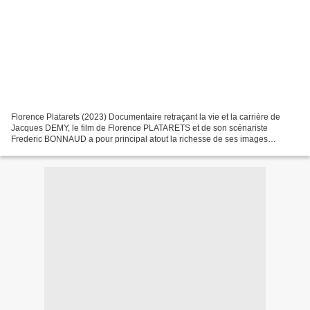
Florence Platarets (2023) Documentaire retraçant la vie et la carrière de
Jacques DEMY, le film de Florence PLATARETS et de son scénariste
Frederic BONNAUD a pour principal atout la richesse de ses images
d'archives dont certaines paraît-il sont inédites....