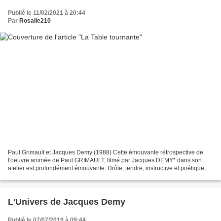
Publié le 11/02/2021 à 20:44
Par
Rosalie210
Paul Grimault et Jacques Demy (1988) Cette émouvante rétrospective de
l'oeuvre animée de Paul GRIMAULT, filmé par Jacques DEMY* dans son
atelier est profondément émouvante. Drôle, tendre, instructive et poétique,
elle permet de mettre en évidence ce qui...
L'Univers de Jacques Demy
Publié le 07/07/2019 à 09:44