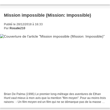
du lourd. Le film est autant un...
Mission impossible (Mission: Impossible)
Publié le 28/12/2018 à 16:33
Par
Rosalie210
Brian De Palma (1996) Le premier long-métrage des aventures de Ethan
Hunt vaut mieux à mon avis que la mention "film moyen". Pour au moins trois
raisons : - Un film moyen est un film qui ne se démarque pas de la masse et
que l'on oublie vite. Or, j'ai...