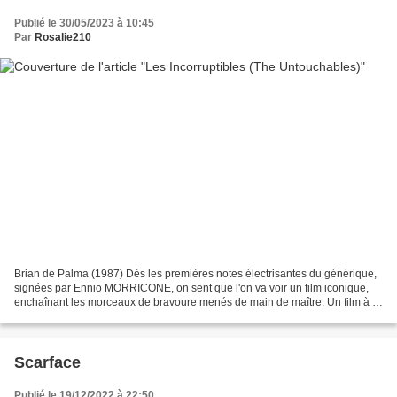
Publié le 30/05/2023 à 10:45
Par
Rosalie210
Brian de Palma (1987) Dès les premières notes électrisantes du générique,
signées par Ennio MORRICONE, on sent que l'on va voir un film iconique,
enchaînant les morceaux de bravoure menés de main de maître. Un film à la
fois brillant et obscur car derrière...
Scarface
Publié le 19/12/2022 à 22:50