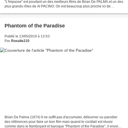
"L'Impasse" est pourtant un des meilleurs films de Brian De PALMA et un des
plus grands rôles de Al PACINO. On est beaucoup plus proche ici de
"Hamlet" ou du "Parrain, 3e partie" (1990)...
Phantom of the Paradise
Publié le 13/05/2019 à 13:53
Par
Rosalie210
Brian De Palma (1974) Il ne suffit pas d'accumuler, détourner ou parodier
des références pour faire un bon film mais quand le cocktail est réussi
comme dans le flamboyant et baroque "Phantom of the Paradise", il envoie