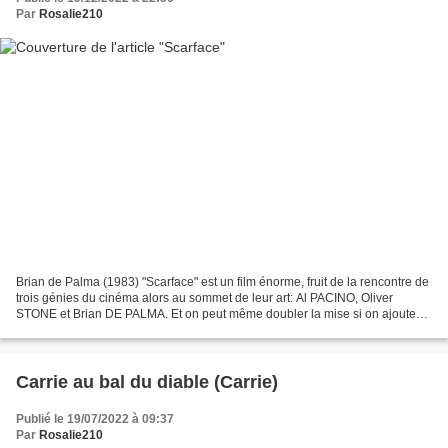
Par
Rosalie210
Brian de Palma (1983) "Scarface" est un film énorme, fruit de la rencontre de
trois génies du cinéma alors au sommet de leur art: Al PACINO, Oliver
STONE et Brian DE PALMA. Et on peut même doubler la mise si on ajoute
les créateurs du film original auquel...
Carrie au bal du diable (Carrie)
Publié le 19/07/2022 à 09:37
Par
Rosalie210