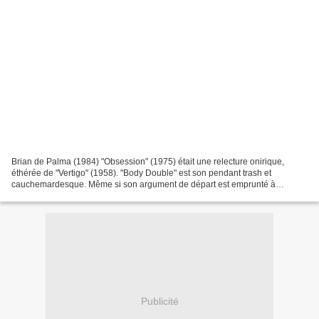
Brian de Palma (1984) "Obsession" (1975) était une relecture onirique,
éthérée de "Vertigo" (1958). "Body Double" est son pendant trash et
cauchemardesque. Même si son argument de départ est emprunté à
"Fenêtre sur cour" (1954) avec un personnage principal...
Publicité