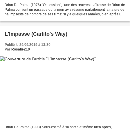
Brian De Palma (1976) "Obsession", l'une des œuvres maîtresse de Brian de
Palma contient un passage qui a mon avis résume parfaitement la nature de
palimpseste de nombre de ses films: "Il y a quelques années, bien après les
inondations, l'humidité s'est...
L'Impasse (Carlito's Way)
Publié le 29/09/2019 à 13:30
Par
Rosalie210
Brian De Palma (1993) Sous-estimé à sa sortie et même bien après,