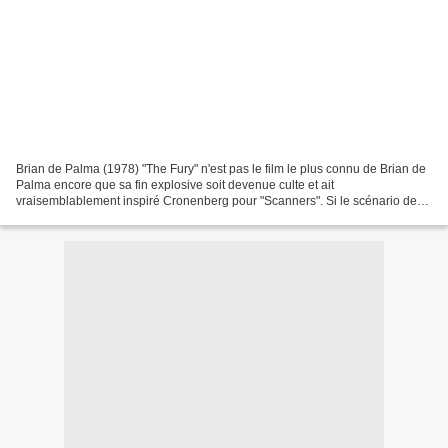
Brian de Palma (1978) "The Fury" n'est pas le film le plus connu de Brian de
Palma encore que sa fin explosive soit devenue culte et ait
vraisemblablement inspiré Cronenberg pour "Scanners". Si le scénario de
"Furie" manque de rigueur et parfois de crédibilité,...