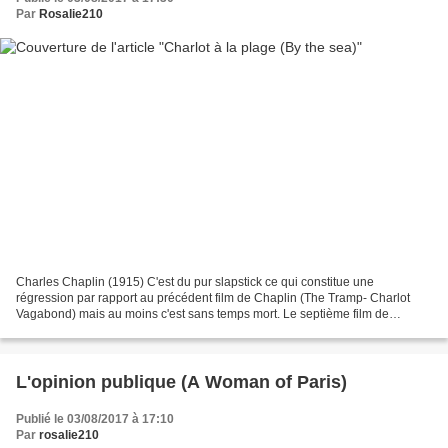
Par
Rosalie210
Charles Chaplin (1915) C'est du pur slapstick ce qui constitue une
régression par rapport au précédent film de Chaplin (The Tramp- Charlot
Vagabond) mais au moins c'est sans temps mort. Le septième film de
Chaplin pour la Essanay a été tourné sur la plage...
L'opinion publique (A Woman of Paris)
Publié le 03/08/2017 à 17:10
Par
rosalie210