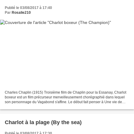
Publié le 03/08/2017 à 17:40
Par
Rosalie210
Charles Chaplin (1915) Troisième film de Chaplin pour la Essanay, Charlot
boxeur est un film précurseur merveilleusement chorégraphié dans lequel
son personnage du Vagabond s'affine. Le début fait penser à Une vie de
chien. On y voit Charlot en traîne-misère...
Charlot à la plage (By the sea)
Publié le 03/08/2017 à 17:30