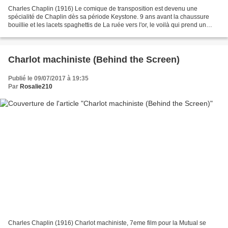
Charles Chaplin (1916) Le comique de transposition est devenu une
spécialité de Chaplin dès sa période Keystone. 9 ans avant la chaussure
bouillie et les lacets spaghettis de La ruée vers l'or, le voilà qui prend un
réveil pour une boîte de conserves....
Charlot machiniste (Behind the Screen)
Publié le 09/07/2017 à 19:35
Par
Rosalie210
Charles Chaplin (1916) Charlot machiniste, 7eme film pour la Mutual se