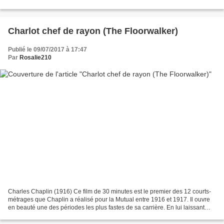
d'authenticité au film. On peut également...
Charlot chef de rayon (The Floorwalker)
Publié le 09/07/2017 à 17:47
Par
Rosalie210
Charles Chaplin (1916) Ce film de 30 minutes est le premier des 12 courts-
métrages que Chaplin a réalisé pour la Mutual entre 1916 et 1917. Il ouvre
en beauté une des périodes les plus fastes de sa carrière. En lui laissant
carte blanche et en lui donnant...