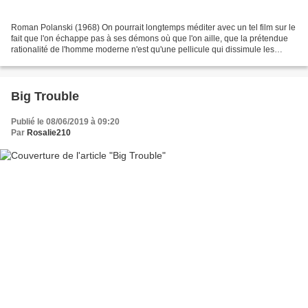
Roman Polanski (1968) On pourrait longtemps méditer avec un tel film sur le
fait que l'on échappe pas à ses démons où que l'on aille, que la prétendue
rationalité de l'homme moderne n'est qu'une pellicule qui dissimule les
instincts les plus barbares...
Big Trouble
Publié le 08/06/2019 à 09:20
Par
Rosalie210