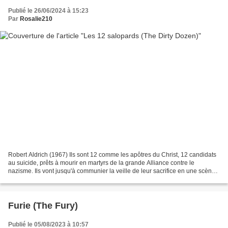
Publié le 26/06/2024 à 15:23
Par
Rosalie210
Robert Aldrich (1967) Ils sont 12 comme les apôtres du Christ, 12 candidats
au suicide, prêts à mourir en martyrs de la grande Alliance contre le
nazisme. Ils vont jusqu'à communier la veille de leur sacrifice en une scène
de repas qui rappelle la Cène....
Furie (The Fury)
Publié le 05/08/2023 à 10:57