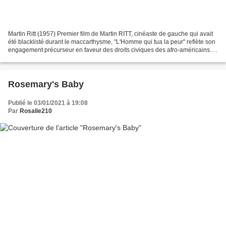
Martin Ritt (1957) Premier film de Martin RITT, cinéaste de gauche qui avait
été blacklisté durant le maccarthysme, "L'Homme qui tua la peur" reflète son
engagement précurseur en faveur des droits civiques des afro-américains.
Si les dialogues sont lourdement...
Rosemary's Baby
Publié le 03/01/2021 à 19:08
Par
Rosalie210