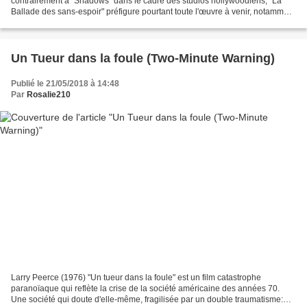
contrairement à "Shadows" dans le cadre des studios hollywoodiens, "La
Ballade des sans-espoir" préfigure pourtant toute l'œuvre à venir, notamment
"Faces" et "Husbands". Plus le film avance,...
Un Tueur dans la foule (Two-Minute Warning)
Publié le 21/05/2018 à 14:48
Par
Rosalie210
Larry Peerce (1976) "Un tueur dans la foule" est un film catastrophe
paranoïaque qui reflète la crise de la société américaine des années 70.
Une société qui doute d'elle-même, fragilisée par un double traumatisme: