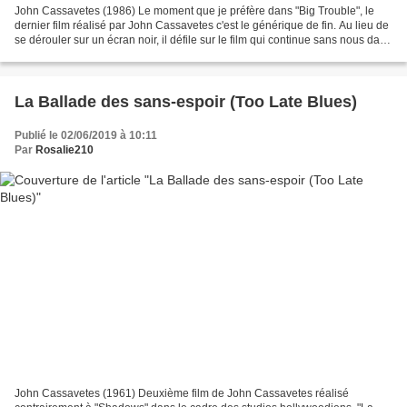
John Cassavetes (1986) Le moment que je préfère dans "Big Trouble", le
dernier film réalisé par John Cassavetes c'est le générique de fin. Au lieu de
se dérouler sur un écran noir, il défile sur le film qui continue sans nous dans
une joyeuse pagaille....
La Ballade des sans-espoir (Too Late Blues)
Publié le 02/06/2019 à 10:11
Par
Rosalie210
John Cassavetes (1961) Deuxième film de John Cassavetes réalisé