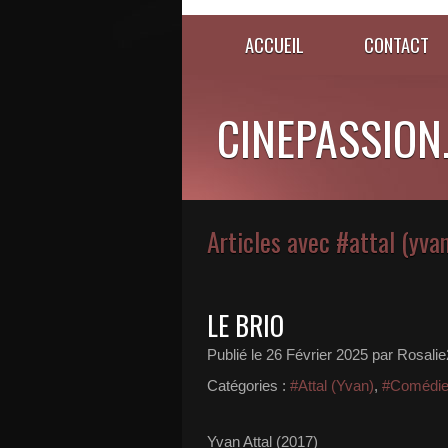
ACCUEIL
CONTACT
CINEPASSION
Articles avec #attal (yva
LE BRIO
Publié le
26 Février 2025
par Rosali
Catégories :
#Attal (Yvan)
,
#Comédie
Yvan Attal (2017)