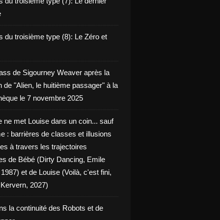
 du troisième type (7): Le dernier
e
 du troisième type (8): Le Zéro et
ass de Sigourney Weaver après la
n de "Alien, le huitième passager" à la
èque le 7 novembre 2025
 ne met Louise dans un coin... sauf
 : barrières de classes et illusions
ues à travers les trajectoires
les de Bébé (Dirty Dancing, Emile
 1987) et de Louise (Voilà, c'est fini,
Kervern, 2027)
ns la continuité des Robots et de