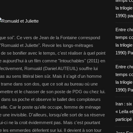
temps c
la trilog
1990) pa
Entre cho
temps c
 que soi". Ce vers de Jean de la Fontaine correspond
la trilog
t "Romuald et Juliette". Revoir les longs-métrages
1990) Pa
 se bonifier avec le temps, c'est réaliser à quel point
se aujourd'hui à un film comme "Intouchables" (2011) en
Entre cho
effectivement, Romuald (Daniel AUTEUIL) souffre lui
temps c
as au sens littéral bien sûr. Mais il s'agit d'un homme
la trilog
e trame dans son dos, que ce soit au bureau où une
1990) Pa
mettre et le chasser de son poste de PDG ou chez lui.
x dans sa poche et observe le ballet des comploteurs
Iran : si
 à elle. Car le poste qu'elle occupe, femme de ménage
« Leïla e
le une invisible. D'ailleurs, lorsqu'elle sort de sa réserve
particip
i-ci ne la croit évidemment pas. Mais c'est pourtant
ue les emmerdes déferlent sur lui. Il devient à son tour