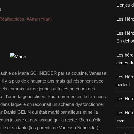
L'enjeu 
0
Réalisatrices
,
#Attal (Yvan)
Les Héros
Les Héro
En-deho
Les héros
cimes du
biographie de Maria SCHNEIDER par sa cousine, Vanessa
Les Héro
 il y a plus de cinquante ans mais qui résonnent avec
perfect
xuels commis sur de jeunes actrices au cours des
e d'omerta généralisée. Pour commencer, le film nous
Les Héro
ia dans laquelle on reconnaît un schéma dysfonctionnel
 Daniel GELIN qui était marié par ailleurs et ne l'a
Les Héro
n jalouse et narcissique qui la rejette. Bien qu'elle
lève
cle et sa tante (les parents de Vanessa Schneider),