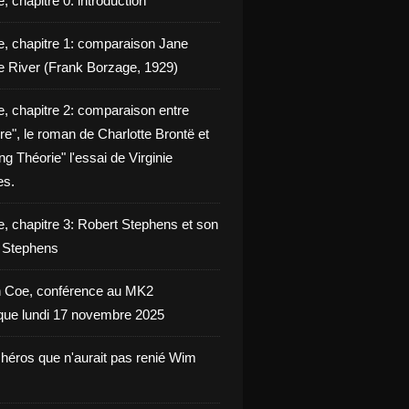
, chapitre 0: introduction
e, chapitre 1: comparaison Jane
e River (Frank Borzage, 1929)
e, chapitre 2: comparaison entre
e", le roman de Charlotte Brontë et
g Théorie" l'essai de Virginie
es.
e, chapitre 3: Robert Stephens et son
y Stephens
 Coe, conférence au MK2
èque lundi 17 novembre 2025
 héros que n'aurait pas renié Wim