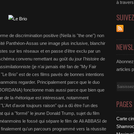
à traver
SUIVE
rme de discrimination positive (Neïla is "the one") non
sité Panthéon-Assas une image plus inclusive, blanchir
NEWSL
tes sur les réseaux et en passe d'être exclu par un
 schéma convenu remettant au goût du jour l'histoire de
Abonnez-
similationniste (je n'ai jamais été fan de "My Fair
articles 
 "Le Brio" est de ces films pavés de bonnes intentions
néanmoins regarder. Principalement parce que le duo
Email
 JORDANA) fonctionne mais aussi parce que bien que
age de la rhétorique est intéressant, notamment
PAGES
 "L'Art d'avoir toujours raison" qui a dû être l'un des
t qui a "formé" le jeune Donald Trump, sujet du film
Carte ci
néanmoins le fossé qui sépare le film de Ali ABBASI de
Shamrock
t finalement qu'un parcours programmé vers la réussite