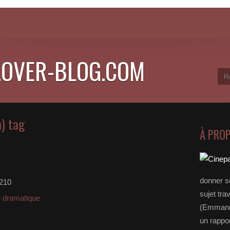
.OVER-BLOG.COM
n) tag
À PRO
donner s
e210
sujet tra
 dramatique
(Emmanue
un rappo