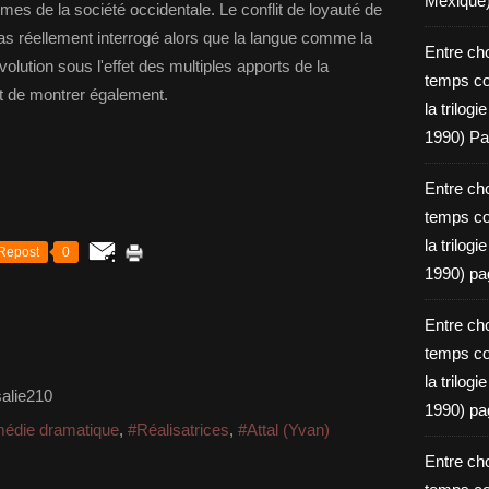
Mexique
rmes de la société occidentale. Le conflit de loyauté de
pas réellement interrogé alors que la langue comme la
Entre ch
olution sous l'effet des multiples apports de la
temps c
ant de montrer également.
la trilog
1990) Pa
Entre ch
temps c
la trilog
Repost
0
1990) pa
Entre ch
temps c
la trilog
alie210
1990) pa
édie dramatique
,
#Réalisatrices
,
#Attal (Yvan)
Entre ch