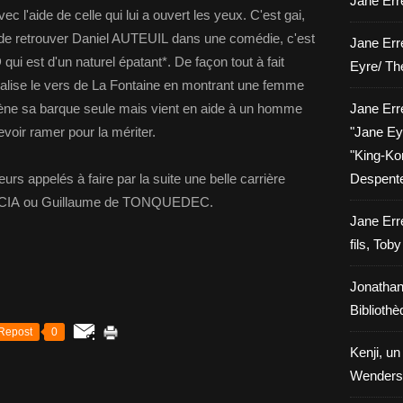
Jane Erre
c l'aide de celle qui lui a ouvert les yeux. C'est gai,
isir de retrouver Daniel AUTEUIL dans une comédie, c'est
Jane Err
ui est d'un naturel épatant*. De façon tout à fait
Eyre/ Th
lise le vers de La Fontaine en montrant une femme
ène sa barque seule mais vient en aide à un homme
Jane Err
evoir ramer pour la mériter.
"Jane Eyr
"King-Kon
rs appelés à faire par la suite une belle carrière
Despent
CIA ou Guillaume de TONQUEDEC.
Jane Err
fils, Tob
Jonathan
Biblioth
Repost
0
Kenji, un
Wenders