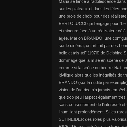
Maria se lance à l'adolescence dans 
sur les plateaux et dans les fêtes noc
une proie de choix pour des réalisa
BERTOLUCCI qui l'engage pour "Le De
et mineure face à un réalisateur déjà
âgée, Marlon BRANDO: une configurati
sur le cinéma, un art fait par des 
belle et tais-toi" (1976) de Delphin
dommage que la mise en scène de Jes
comme si la scène du beurre était un
idyllique alors que les inégalités d
BRANDO (sur la nudité par exemple) ét
vision de l'actrice n'a jamais empêché 
que trop peu l'aspect également trè
sans consentement de l'intéressé et 
l'humiliant profondément. Si les rare
SCHNEIDER des rôles plus valoris
RIVETTE sont salués, si sa franchise 