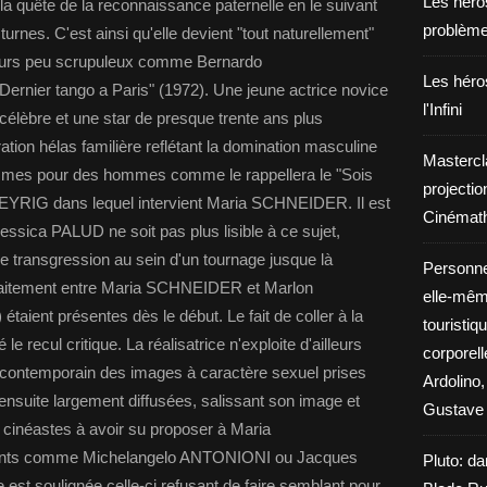
Les héros
la quête de la reconnaissance paternelle en le suivant
problèm
turnes. C'est ainsi qu'elle devient "tout naturellement"
teurs peu scrupuleux comme Bernardo
Les héros
rnier tango a Paris" (1972). Une jeune actrice novice
l'Infini
 célèbre et une star de presque trente ans plus
on hélas familière reflétant la domination masculine
Mastercl
hommes pour des hommes comme le rappellera le "Sois
projectio
e SEYRIG dans lequel intervient Maria SCHNEIDER. Il est
Cinémath
sica PALUD ne soit pas plus lisible à ce sujet,
e transgression au sein d'un tournage jusque là
Personne
e traitement entre Maria SCHNEIDER et Marlon
elle-même
aient présentes dès le début. Le fait de coller à la
touristiq
le recul critique. La réalisatrice n'exploite d'ailleurs
corporel
s contemporain des images à caractère sexuel prises
Ardolino,
ensuite largement diffusées, salissant son image et
Gustave 
s cinéastes à avoir su proposer à Maria
ants comme Michelangelo ANTONIONI ou Jacques
Pluto: da
est soulignée celle-ci refusant de faire semblant pour