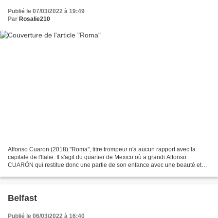
Publié le 07/03/2022 à 19:49
Par
Rosalie210
Alfonso Cuaron (2018) "Roma", titre trompeur n'a aucun rapport avec la
capitale de l'Italie. Il s'agit du quartier de Mexico où a grandi Alfonso
CUARÓN qui restitue donc une partie de son enfance avec une beauté et
une inventivité qui forcent l'admiration....
Belfast
Publié le 06/03/2022 à 16:40