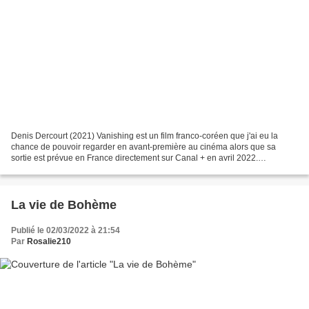
Denis Dercourt (2021) Vanishing est un film franco-coréen que j'ai eu la
chance de pouvoir regarder en avant-première au cinéma alors que sa
sortie est prévue en France directement sur Canal + en avril 2022.
Autrement dit comme pour les productions Netflix,...
La vie de Bohème
Publié le 02/03/2022 à 21:54
Par
Rosalie210