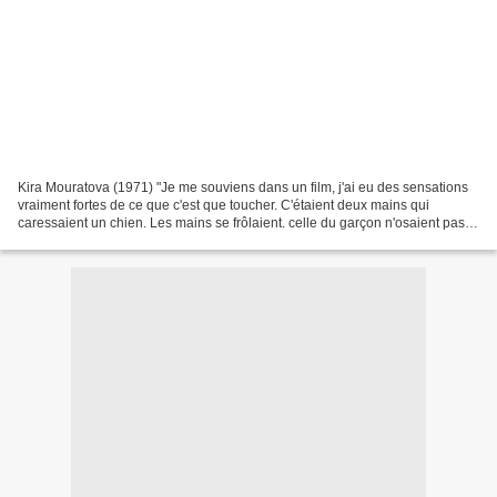
Kira Mouratova (1971) "Je me souviens dans un film, j'ai eu des sensations
vraiment fortes de ce que c'est que toucher. C'étaient deux mains qui
caressaient un chien. Les mains se frôlaient. celle du garçon n'osaient pas
toucher celles de la fille. Et...