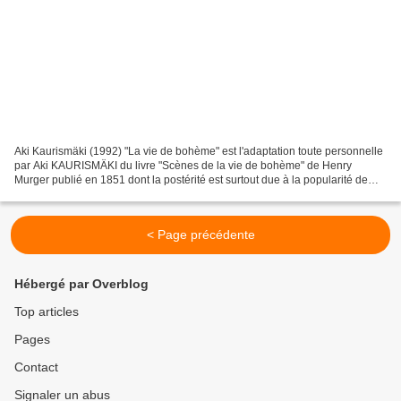
Aki Kaurismäki (1992) "La vie de bohème" est l'adaptation toute personnelle
par Aki KAURISMÄKI du livre "Scènes de la vie de bohème" de Henry
Murger publié en 1851 dont la postérité est surtout due à la popularité de
l'opéra de Puccini (ce qui explique...
< Page précédente
Hébergé par Overblog
Top articles
Pages
Contact
Signaler un abus