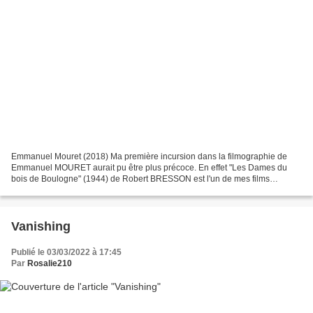
Emmanuel Mouret (2018) Ma première incursion dans la filmographie de
Emmanuel MOURET aurait pu être plus précoce. En effet "Les Dames du
bois de Boulogne" (1944) de Robert BRESSON est l'un de mes films
préférés et je ne me lasserai jamais de l'histoire...
Vanishing
Publié le 03/03/2022 à 17:45
Par
Rosalie210