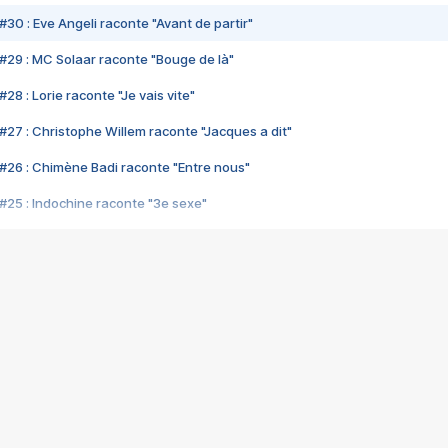
#30 : Eve Angeli raconte "Avant de partir"
#29 : MC Solaar raconte "Bouge de là"
28 : Lorie raconte "Je vais vite"
#27 : Christophe Willem raconte "Jacques a dit"
#26 : Chimène Badi raconte "Entre nous"
#25 : Indochine raconte "3e sexe"
#24 : Zaho raconte "C'est chelou"
#23 : Patrick Bruel raconte "Au café des délices"
#22 : Kyo raconte "Le chemin"
#21 : Nolwenn Leroy raconte "Cassé"
#20 : Patrick Hernandez raconte "Born to be alive"
#19 : Lorie raconte "Près de moi"