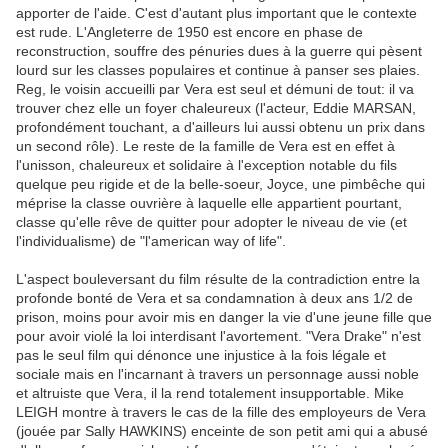
apporter de l'aide. C'est d'autant plus important que le contexte
est rude. L'Angleterre de 1950 est encore en phase de
reconstruction, souffre des pénuries dues à la guerre qui pèsent
lourd sur les classes populaires et continue à panser ses plaies.
Reg, le voisin accueilli par Vera est seul et démuni de tout: il va
trouver chez elle un foyer chaleureux (l'acteur, Eddie MARSAN,
profondément touchant, a d'ailleurs lui aussi obtenu un prix dans
un second rôle). Le reste de la famille de Vera est en effet à
l'unisson, chaleureux et solidaire à l'exception notable du fils
quelque peu rigide et de la belle-soeur, Joyce, une pimbêche qui
méprise la classe ouvrière à laquelle elle appartient pourtant,
classe qu'elle rêve de quitter pour adopter le niveau de vie (et
l'individualisme) de "l'american way of life".
L'aspect bouleversant du film résulte de la contradiction entre la
profonde bonté de Vera et sa condamnation à deux ans 1/2 de
prison, moins pour avoir mis en danger la vie d'une jeune fille que
pour avoir violé la loi interdisant l'avortement. "Vera Drake" n'est
pas le seul film qui dénonce une injustice à la fois légale et
sociale mais en l'incarnant à travers un personnage aussi noble
et altruiste que Vera, il la rend totalement insupportable. Mike
LEIGH montre à travers le cas de la fille des employeurs de Vera
(jouée par Sally HAWKINS) enceinte de son petit ami qui a abusé