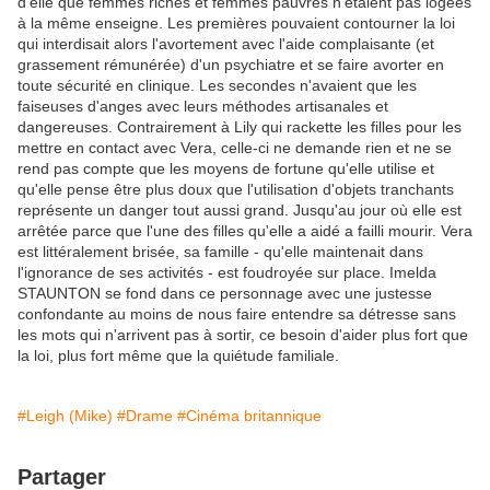
d'elle que femmes riches et femmes pauvres n'étaient pas logées
à la même enseigne. Les premières pouvaient contourner la loi
qui interdisait alors l'avortement avec l'aide complaisante (et
grassement rémunérée) d'un psychiatre et se faire avorter en
toute sécurité en clinique. Les secondes n'avaient que les
faiseuses d'anges avec leurs méthodes artisanales et
dangereuses. Contrairement à Lily qui rackette les filles pour les
mettre en contact avec Vera, celle-ci ne demande rien et ne se
rend pas compte que les moyens de fortune qu'elle utilise et
qu'elle pense être plus doux que l'utilisation d'objets tranchants
représente un danger tout aussi grand. Jusqu'au jour où elle est
arrêtée parce que l'une des filles qu'elle a aidé a failli mourir. Vera
est littéralement brisée, sa famille - qu'elle maintenait dans
l'ignorance de ses activités - est foudroyée sur place. Imelda
STAUNTON se fond dans ce personnage avec une justesse
confondante au moins de nous faire entendre sa détresse sans
les mots qui n'arrivent pas à sortir, ce besoin d'aider plus fort que
la loi, plus fort même que la quiétude familiale.
#Leigh (Mike)
#Drame
#Cinéma britannique
Partager