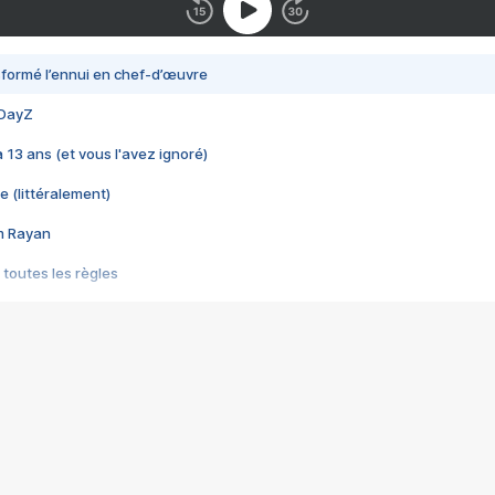
nsformé l’ennui en chef-d’œuvre
 DayZ
 a 13 ans (et vous l'avez ignoré)
e (littéralement)
im Rayan
 toutes les règles
s les jeux vidéo
us choquant de Rockstar ? - Le scandale BULLY
e plus moche de Steam
du RÊVE tourne au CAUCHEMAR
pendant 8 heures