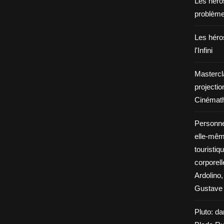
Les héros
problèm
Les héros
l'Infini
Mastercl
projectio
Cinémath
Personne
elle-même
touristiq
corporel
Ardolino,
Gustave 
Pluto: da