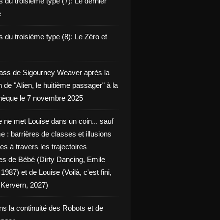
 du troisième type (7): Le dernier
e
 du troisième type (8): Le Zéro et
ass de Sigourney Weaver après la
n de "Alien, le huitième passager" à la
èque le 7 novembre 2025
 ne met Louise dans un coin... sauf
 : barrières de classes et illusions
ues à travers les trajectoires
les de Bébé (Dirty Dancing, Emile
 1987) et de Louise (Voilà, c'est fini,
Kervern, 2027)
ns la continuité des Robots et de