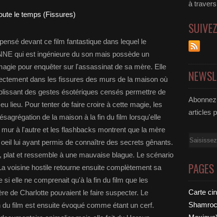
à traver
SUIVE
pensé devant ce film fantastique dans lequel le
NE qui est ingénieure du son mais possède un
magie pour enquêter sur l'assassinat de sa mère. Elle
NEWSL
rectement dans les fissures des murs de la maison où
lissant des gestes ésotériques censés permettre de
Abonnez-
 lieu. Pour tenter de faire croire à cette magie, les
articles 
agrégation de la maison à la fin du film lorsqu'elle
 mur à l'autre et les flashbacks montrent que la mère
Email
oeil lui ayant permis de connaître des secrets gênants.
t, plat et ressemble à une mauvaise blague. Le scénario
PAGES
La voisine hostile retourne ensuite complètement sa
i elle ne comprenait qu'à la fin du film que les
Carte ci
ère de Charlotte pouvaient le faire suspecter. Le
Shamrock
n du film est ensuite évoqué comme étant un cerf.