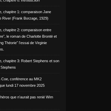
, chapitre 0: introduction
e, chapitre 1: comparaison Jane
e River (Frank Borzage, 1929)
e, chapitre 2: comparaison entre
e", le roman de Charlotte Brontë et
g Théorie" l'essai de Virginie
es.
e, chapitre 3: Robert Stephens et son
y Stephens
 Coe, conférence au MK2
èque lundi 17 novembre 2025
 héros que n'aurait pas renié Wim