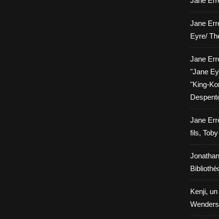
Jane Erre
Jane Err
Eyre/ Th
Jane Err
"Jane Eyr
"King-Kon
Despent
Jane Err
fils, Tob
Jonathan
Biblioth
Kenji, un
Wenders