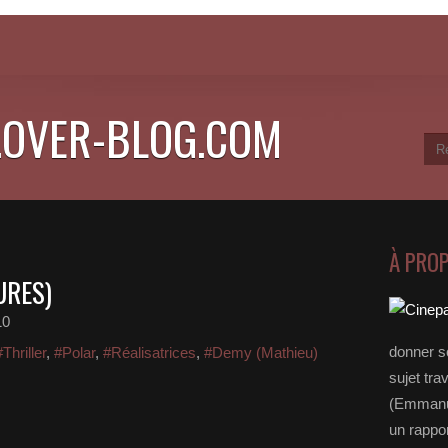
.OVER-BLOG.COM
À PRO
URES)
10
donner s
#Thriller
,
#Polar
,
#Réalisatrices
,
#Demy (Mathieu)
sujet tra
(Emmanue
un rappo