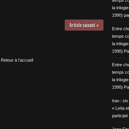
temps c
la trilog
1990) pa
Article suivant »
Entre cho
temps c
la trilog
1990) Pa
Retour à l'accueil
Entre cho
temps c
la trilog
1990) Pa
Iran : si
« Leïla e
particip