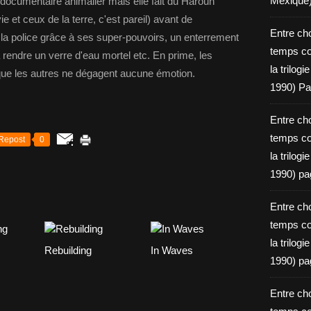
Mexique
e documentaire animalier mais elle fait du Haroun
e et ceux de la terre, c'est pareil) avant de
Entre ch
 la police grâce à ses super-pouvoirs, un enterrement
temps c
 rendre un verre d'eau mortel etc. En prime, les
la trilog
que les autres ne dégagent aucune émotion.
1990) Pa
Entre ch
temps c
Repost
0
la trilog
1990) pa
Entre ch
temps c
la trilog
Rebuilding
In Waves
1990) pa
Entre ch