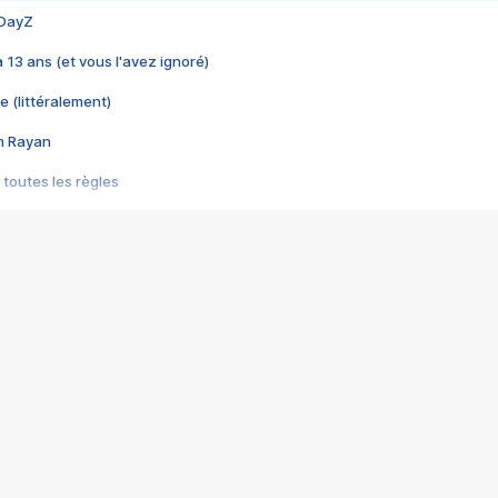
 DayZ
 a 13 ans (et vous l'avez ignoré)
e (littéralement)
im Rayan
 toutes les règles
s les jeux vidéo
us choquant de Rockstar ? - Le scandale BULLY
e plus moche de Steam
du RÊVE tourne au CAUCHEMAR
pendant 8 heures
it… à tort
umiliés par un jeu vidéo