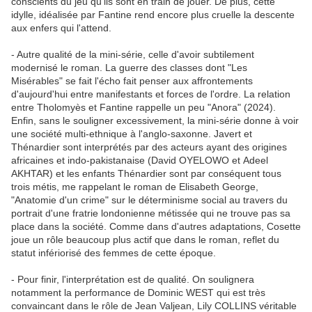
conscients du jeu qu'ils sont en train de jouer. De plus, cette
idylle, idéalisée par Fantine rend encore plus cruelle la descente
aux enfers qui l'attend.
- Autre qualité de la mini-série, celle d'avoir subtilement
modernisé le roman. La guerre des classes dont "Les
Misérables" se fait l'écho fait penser aux affrontements
d'aujourd'hui entre manifestants et forces de l'ordre. La relation
entre Tholomyès et Fantine rappelle un peu "Anora" (2024).
Enfin, sans le souligner excessivement, la mini-série donne à voir
une société multi-ethnique à l'anglo-saxonne. Javert et
Thénardier sont interprétés par des acteurs ayant des origines
africaines et indo-pakistanaise (David OYELOWO et Adeel
AKHTAR) et les enfants Thénardier sont par conséquent tous
trois métis, me rappelant le roman de Elisabeth George,
"Anatomie d'un crime" sur le déterminisme social au travers du
portrait d'une fratrie londonienne métissée qui ne trouve pas sa
place dans la société. Comme dans d'autres adaptations, Cosette
joue un rôle beaucoup plus actif que dans le roman, reflet du
statut infériorisé des femmes de cette époque.
- Pour finir, l'interprétation est de qualité. On soulignera
notamment la performance de Dominic WEST qui est très
convaincant dans le rôle de Jean Valjean, Lily COLLINS véritable