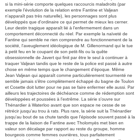
si la mini-série comporte quelques raccourcis maladroits (par
exemple l'évolution de la relation entre Fantine et Valjean
n'apparaît pas très naturelle), les personnages sont plus
développés que d'ordinaire ce qui permet de mieux les cerner.
Leur destin tragique apparaît lié à l'enfermement dans un
comportement déconnecté du réel. Par exemple la naïveté de
Fantine qui semble ne rien comprendre au fonctionnement de la
société, l'aveuglement idéologique de M. Gillenormand qui le tue
à petit feu en le coupant de son petit-fils ou la quête
obsessionnelle de Javert qui finit par être le seul à continuer à
traquer Valjean tandis que le reste de la police est passé à autre
chose en même temps que le changement d'époque. Même
Jean Valjean qui apparaît comme particulièrement tourmenté ne
semble jamais s'être complètement échappé du bagne de Toulon
et Cosette doit lutter pour ne pas se faire enfermer elle aussi. Par
ailleurs les trajectoires de déchéance comme de rédemption sont
développées et poussées à l'extrême. La série s'ouvre sur
Thénardier à Waterloo avant que son espace ne cesse de se
rétrécir jusqu'au trou à rats. Plus rare, la série suit la Thénardier
jusqu'au bout de sa chute tandis que l'épisode souvent passé à la
trappe de la liaison de Fantine avec Tholomyès met bien en
valeur son décalage par rapport au reste du groupe, homme
bourgeois comme femmes ouvrières, tous parfaitement