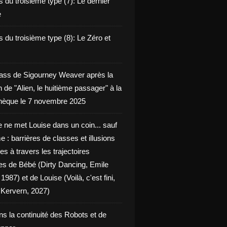
 du troisième type (7): Le dernier
e
 du troisième type (8): Le Zéro et
ass de Sigourney Weaver après la
n de "Alien, le huitième passager" à la
èque le 7 novembre 2025
 ne met Louise dans un coin... sauf
 : barrières de classes et illusions
ues à travers les trajectoires
les de Bébé (Dirty Dancing, Emile
 1987) et de Louise (Voilà, c'est fini,
Kervern, 2027)
ns la continuité des Robots et de