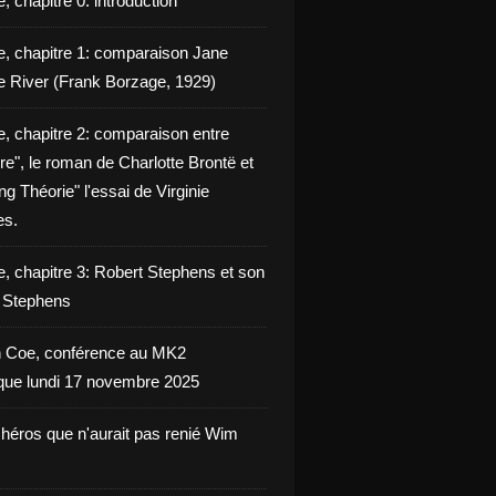
, chapitre 0: introduction
e, chapitre 1: comparaison Jane
e River (Frank Borzage, 1929)
e, chapitre 2: comparaison entre
e", le roman de Charlotte Brontë et
g Théorie" l'essai de Virginie
es.
e, chapitre 3: Robert Stephens et son
y Stephens
 Coe, conférence au MK2
èque lundi 17 novembre 2025
 héros que n'aurait pas renié Wim