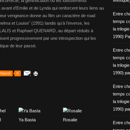
Mexique
incorrecte, la gentrification ou les lotissements
n avant d'Emilie et de Lynda qui renforcent leurs liens au
Entre ch
 leur vengeance donne au film un caractère de road
temps c
elma et Louise" (1991) tandis qu'à l'inverse, les
la trilog
ALIS et Raphael QUENARD, au départ réduits à
1990) Pa
arisent progressivement par une introspection qui les
tique de leur passé.
Entre ch
temps c
la trilog
1990) pa
Repost
0
Entre ch
temps c
la trilog
1990) pa
l
Ya Basta
Rosalie
Entre ch