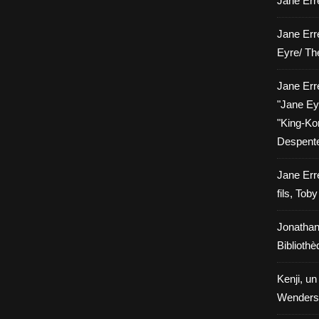
Jane Erre
Jane Err
Eyre/ Th
Jane Err
"Jane Eyr
"King-Kon
Despent
Jane Err
fils, Tob
Jonathan
Biblioth
Kenji, un
Wenders