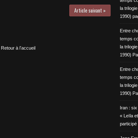
temps c
la trilog
Article suivant »
1990) pa
Entre cho
temps c
la trilog
Retour à l'accueil
1990) Pa
Entre cho
temps c
la trilog
1990) Pa
Iran : si
« Leïla e
particip