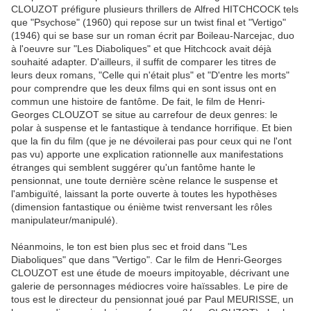
CLOUZOT préfigure plusieurs thrillers de Alfred HITCHCOCK tels
que "Psychose" (1960) qui repose sur un twist final et "Vertigo"
(1946) qui se base sur un roman écrit par Boileau-Narcejac, duo
à l'oeuvre sur "Les Diaboliques" et que Hitchcock avait déjà
souhaité adapter. D'ailleurs, il suffit de comparer les titres de
leurs deux romans, "Celle qui n'était plus" et "D'entre les morts"
pour comprendre que les deux films qui en sont issus ont en
commun une histoire de fantôme. De fait, le film de Henri-
Georges CLOUZOT se situe au carrefour de deux genres: le
polar à suspense et le fantastique à tendance horrifique. Et bien
que la fin du film (que je ne dévoilerai pas pour ceux qui ne l'ont
pas vu) apporte une explication rationnelle aux manifestations
étranges qui semblent suggérer qu'un fantôme hante le
pensionnat, une toute dernière scène relance le suspense et
l'ambiguïté, laissant la porte ouverte à toutes les hypothèses
(dimension fantastique ou énième twist renversant les rôles
manipulateur/manipulé).
Néanmoins, le ton est bien plus sec et froid dans "Les
Diaboliques" que dans "Vertigo". Car le film de Henri-Georges
CLOUZOT est une étude de moeurs impitoyable, décrivant une
galerie de personnages médiocres voire haïssables. Le pire de
tous est le directeur du pensionnat joué par Paul MEURISSE, un