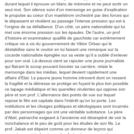
durant lequel il éprouve un blanc de mémoire et ne peut sortir un
seul mot. Son silence suivi d'un mensonge en guise d'explication
le propulse au coeur d'un maelstrom orchestré par des forces qui
le dépassent et révèlent au passage l'intense pression qui est à
l'origine de sa défaillance. D'un côté, un père nationaliste qui lui
met une énorme pression sur les épaules. De l'autre, un prof
d'histoire et examinateur qualifié de gauchiste car extrêmement
critique vis à vis du gouvernement de Viktor Orban qui le
déstabilise sans le vouloir en lui faisant une remarque sur la
cocarde nationaliste épinglée sur sa veste qu'il a oublié d'enlever
pour son oral. Là-dessus vient se rajouter une jeune journaliste
qui flairant le scoop pouvant booster sa carrière, relaie le
mensonge dans les médias, lequel devient rapidement une
affaire d'Etat. Le pauvre jeune homme introverti dont on ressent
la fragilité et la détresse se protège en fuyant le plus loin possible
ce tapage médiatique et les querelles virulentes qui oppose son
père et son prof. L'alternance des points de vue sur lequel
repose le film est capitale dans l'intérêt qu'on lui porte. Les
institutions et les clivages politiques et idéologiques sont incarnés
par des personnages qui ont une véritable substance. Le père
d'Abel, patriarche exigeant à l'ancienne est désespéré de voir la
nonchalance et le peu de goût pour les études de son fils. Le
prof, Jakab est dépeint comme un donneur de leçons qui