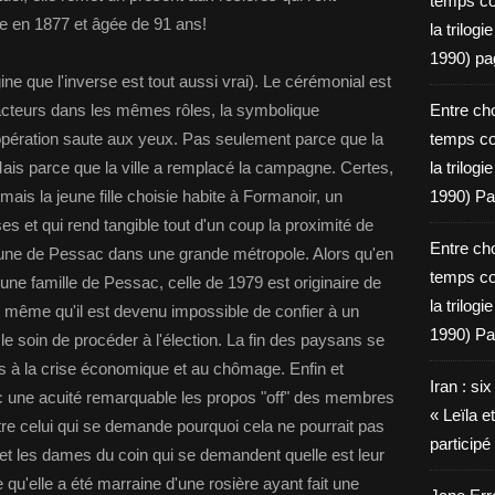
temps c
ée en 1877 et âgée de 91 ans!
la trilog
1990) pa
ine que l'inverse est tout aussi vrai). Le cérémonial est
cteurs dans les mêmes rôles, la symbolique
Entre cho
l'opération saute aux yeux. Pas seulement parce que la
temps c
Mais parce que la ville a remplacé la campagne. Certes,
la trilog
ais la jeune fille choisie habite à Formanoir, un
1990) Pa
s et qui rend tangible tout d'un coup la proximité de
Entre cho
mune de Pessac dans une grande métropole. Alors qu'en
temps c
d'une famille de Pessac, celle de 1979 est originaire de
la trilog
de même qu'il est devenu impossible de confier à un
1990) Pa
e soin de procéder à l'élection. La fin des paysans se
 à la crise économique et au chômage. Enfin et
Iran : si
 une acuité remarquable les propos "off" des membres
« Leïla e
re celui qui se demande pourquoi cela ne pourrait pas
particip
 et les dames du coin qui se demandent quelle est leur
e qu'elle a été marraine d'une rosière ayant fait une