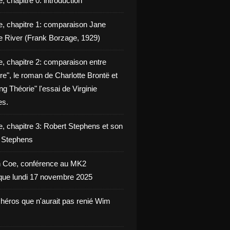
, chapitre 0: introduction
e, chapitre 1: comparaison Jane
e River (Frank Borzage, 1929)
e, chapitre 2: comparaison entre
e", le roman de Charlotte Brontë et
g Théorie" l'essai de Virginie
es.
e, chapitre 3: Robert Stephens et son
y Stephens
 Coe, conférence au MK2
èque lundi 17 novembre 2025
 héros que n'aurait pas renié Wim