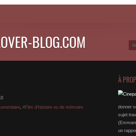
.OVER-BLOG.COM
À PRO
10
donner s
umentaire
,
#Film d'histoire ou de mémoire
sujet tra
(Emmanue
un rappo