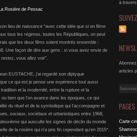
à traver
SUIVE
 lieu de naissance “avec cette idée que si on filme
us tous les régimes, toutes les Républiques, on peut
drais que les deux films soient montrés ensemble :
NEWSL
 68. Une façon de dire aux gens : si vous avez envie de
estez, vous allez voir”.
Abonnez-
articles 
Jean EUSTACHE, j'ai regardé son diptyque
que ce qui est je pense une expérience tout aussi
Email
tradition et la modernité, entre la rupture et la
s ou bien que l'on avance dans les époques, ce qui
PAGES
abilité du rituel et de la symbolique qui l'accompagne et
s, sociaux, sociétaux et urbanistiques entre 1968,
Carte ci
u deuxième qui ausculte les signes de déclin du monde
Shamrock
elle de la rosière qui n'a pris fin cependant qu'en 2015*.