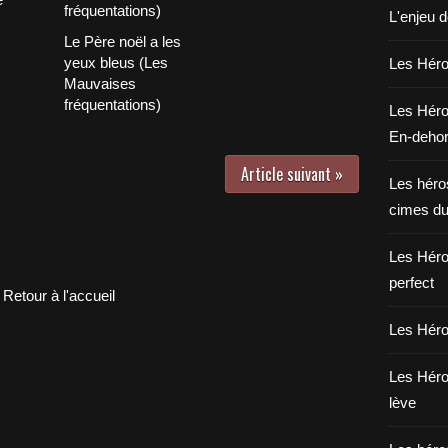
L'enjeu 
Le Père noël a les
yeux bleus (Les
Les Héros
Mauvaises
fréquentations)
Les Héro
En-deho
Article suivant »
Les héros
cimes du
Les Héro
perfect
Retour à l'accueil
Les Héro
Les Héro
lève