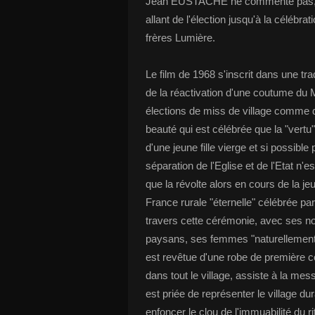
Jean EUSTACHE ne commente pas, il 
allant de l'élection jusqu'à la célébr
frères Lumière.
Le film de 1968 s'inscrit dans une tr
de la réactivation d'une coutume du
élections de miss de village comme da
beauté qui est célébrée que la "vertu",
d'une jeune fille vierge et si possible
séparation de l'Eglise et de l'Etat n
que la révolte alors en cours de la 
France rurale "éternelle" célébrée pa
travers cette cérémonie, avec ses n
paysans, ses femmes "naturellement"
est revêtue d'une robe de première 
dans tout le village, assiste à la me
est priée de représenter le village du
enfoncer le clou de l'immuabilité du ri