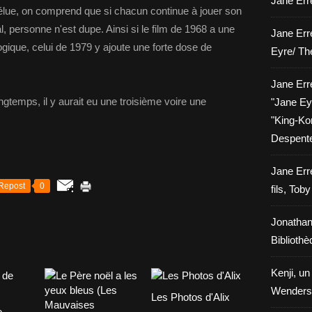
Jane Erre
élue, on comprend que si chacun continue à jouer son
al, personne n'est dupe. Ainsi si le film de 1968 a une
Jane Err
ogique, celui de 1979 y ajoute une forte dose de
Eyre/ Th
Jane Err
ongtemps, il y aurait eu une troisième voire une
"Jane Eyr
"King-Kon
Despent
Jane Err
Repost
0
fils, Tob
Jonathan
Biblioth
Kenji, un
Wenders
Les Photos d'Alix
e