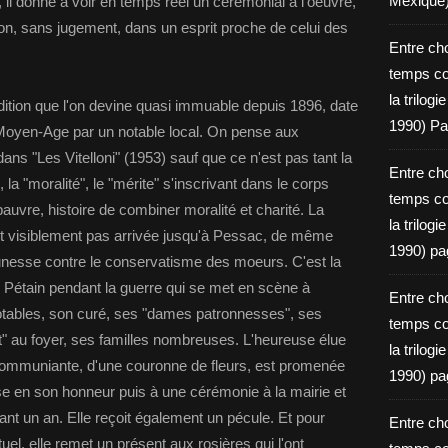
Mexique
donne à voir en temps réel un cérémonial à l'oeuvre,
ation, sans jugement, dans un esprit proche de celui des
Entre ch
temps c
la trilog
adition que l'on devine quasi immuable depuis 1896, date
1990) Pa
 Moyen-Age par un notable local. On pense aux
ns "Les Vitelloni" (1953) sauf que ce n'est pas tant la
Entre ch
 la "moralité", le "mérite" s'inscrivant dans le corps
temps c
 pauvre, histoire de combiner moralité et charité. La
la trilog
'est visiblement pas arrivée jusqu'à Pessac, de même
1990) pa
jeunesse contre le conservatisme des moeurs. C'est la
r Pétain pendant la guerre qui se met en scène à
Entre ch
otables, son curé, ses "dames patronnesses", ses
temps c
 au foyer, ses familles nombreuses. L'heureuse élue
la trilog
communiante, d'une couronne de fleurs, est promenée
1990) pa
sse en son honneur puis à une cérémonie à la mairie et
rant un an. Elle reçoit également un pécule. Et pour
Entre ch
tuel, elle remet un présent aux rosières qui l'ont