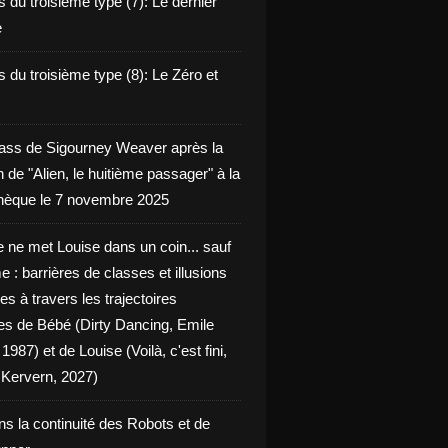
 du troisième type (7): Le dernier
e
 du troisième type (8): Le Zéro et
ass de Sigourney Weaver après la
n de "Alien, le huitième passager" à la
èque le 7 novembre 2025
 ne met Louise dans un coin... sauf
 : barrières de classes et illusions
ues à travers les trajectoires
les de Bébé (Dirty Dancing, Emile
 1987) et de Louise (Voilà, c'est fini,
Kervern, 2027)
ns la continuité des Robots et de