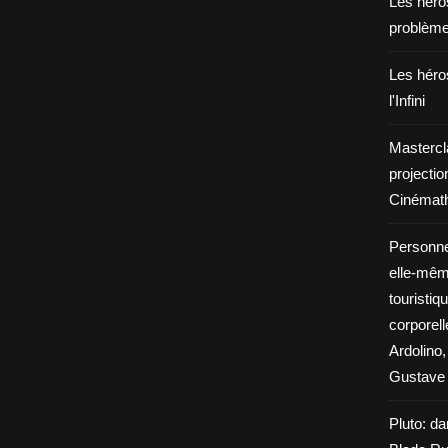
Les héros
problèm
Les héros
l'Infini
Mastercl
projectio
Cinémath
Personne
elle-même
touristiq
corporel
Ardolino,
Gustave 
Pluto: da