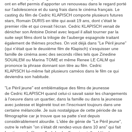
ont en effet permis d'apporter un renouveau dans le regard porté
sur l'adolescence et du sang frais dans le cinéma français. Le
casting du film de Cedric KLAPISCH comporte plusieurs futures
stars, Romain DURIS en tête qui avait 19 ans, dont c'était le
premier rôle et qui crevait l'écran. Cedric KLAPISCH venait de
dénicher son Antoine Doinel avec lequel il allait tourner par la
suite sept films dont la trilogie de l'auberge espagnole traitant
également de thèmes proches. On voit déjà dans "Le Péril jeune"
(qui n'était que le deuxième film de Klapisch) s'esquisser une
famille de cinéma avec des seconds rôles tels que Zinedine
SOUALEM ou Marina TOME et même Renee LE CALM qui
prononce la phrase donnant son titre au film. Cedric
KLAPISCH lui-même fait plusieurs caméos dans le film ce qui
deviendra son habitude.
"Le Péril jeune" est emblématique des films de jeunesse
de Cedric KLAPISCH quand celui-ci savait saisir les changements
à l'oeuvre dans un quartier, dans la famille ou dans la jeunesse
avec justesse et légèreté tout en l'inscrivant toujours dans une
certaine mélancolie. Je suis nostalgique de cette période de sa
filmographie car je trouve que sa patte s'est depuis
considérablement alourdie. L'idée de génie de "Le Péril jeune",
outre le refrain "on s'était dit rendez-vous dans 10 ans" qui fait