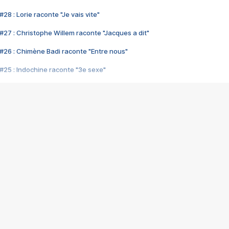
28 : Lorie raconte "Je vais vite"
#27 : Christophe Willem raconte "Jacques a dit"
#26 : Chimène Badi raconte "Entre nous"
#25 : Indochine raconte "3e sexe"
#24 : Zaho raconte "C'est chelou"
#23 : Patrick Bruel raconte "Au café des délices"
#22 : Kyo raconte "Le chemin"
#21 : Nolwenn Leroy raconte "Cassé"
#20 : Patrick Hernandez raconte "Born to be alive"
#19 : Lorie raconte "Près de moi"
#18 : Michael Jones raconte "A nos actes manqués" (avec Jean-Jacque
#17 : Khaled raconte "Aïcha"