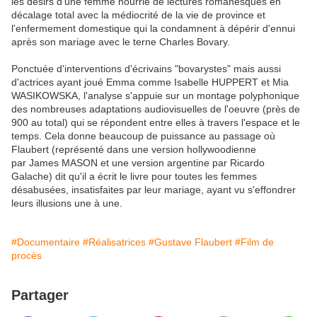
les désirs d'une femme nourrie de lectures romanesques en
décalage total avec la médiocrité de la vie de province et
l'enfermement domestique qui la condamnent à dépérir d'ennui
après son mariage avec le terne Charles Bovary.
Ponctuée d'interventions d'écrivains "bovarystes" mais aussi
d'actrices ayant joué Emma comme Isabelle HUPPERT et Mia
WASIKOWSKA, l'analyse s'appuie sur un montage polyphonique
des nombreuses adaptations audiovisuelles de l'oeuvre (près de
900 au total) qui se répondent entre elles à travers l'espace et le
temps. Cela donne beaucoup de puissance au passage où
Flaubert (représenté dans une version hollywoodienne
par James MASON et une version argentine par Ricardo
Galache) dit qu'il a écrit le livre pour toutes les femmes
désabusées, insatisfaites par leur mariage, ayant vu s'effondrer
leurs illusions une à une.
#Documentaire
#Réalisatrices
#Gustave Flaubert
#Film de
procès
Partager