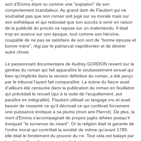
sort d'Emma étant vu comme une "expiation" de son
comportement scandaleux. Au grand dam de Flaubert qui ne
souhaitait pas que son roman soit jugé sur sa morale mais sur
son esthétique et qui redoutait que son succès à venir en raison
de la publicité du procès ne repose sur un malentendu. Il était
trop en avance sur son époque, tout comme son héroïne,
coupable de ne pas se satisfaire de son sort de "bonne épouse et
bonne mère", régi par le patriarcat napoléonien et de désirer
autre chose.
Le passionnant documentaire de Audrey GORDON revient sur la
genèse du roman qui fait apparaître le soubassement sexuel qui
bien qu'implicite dans la version définitive du roman, a été perçu
par le tribunal l'ayant fait comparaître. La scène du fiacre avait
d'ailleurs été censurée dans la publication du roman en feuilleton
qui précédait le recueil (qui à la suite de l'acquittement, put
paraître en intégralité). Flaubert utilisait un langage cru et avait
besoin de ressentir ce qu'il décrivait ce qui conférait forcement
une puissance érotique à sa plume (mon ami Pierrot). De plus, la
mort d'Emma s'accompagnait de propos jugés athées puisqu'il
évoquait "la survenue du néant". Or la religion était la garante de
l'ordre moral qui contrôlait la société de même qu'avant 1789,
elle était le fondement du pouvoir du roi. Tout cela est balayé par