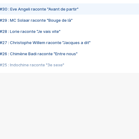
#30 : Eve Angeli raconte "Avant de partir"
#29 : MC Solaar raconte "Bouge de là"
28 : Lorie raconte "Je vais vite"
#27 : Christophe Willem raconte "Jacques a dit"
#26 : Chimène Badi raconte "Entre nous"
#25 : Indochine raconte "3e sexe"
#24 : Zaho raconte "C'est chelou"
#23 : Patrick Bruel raconte "Au café des délices"
#22 : Kyo raconte "Le chemin"
#21 : Nolwenn Leroy raconte "Cassé"
#20 : Patrick Hernandez raconte "Born to be alive"
#19 : Lorie raconte "Près de moi"