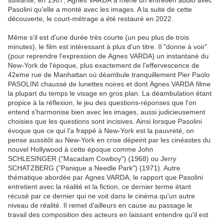
suivante, en 1967, Agnes VARDA a mené un entretien audio avec
Pasolini qu'elle a monté avec les images. A la suite de cette
découverte, le court-métrage a été restauré en 2022.
Même s'il est d'une durée très courte (un peu plus de trois
minutes), le film est intéressant à plus d'un titre. Il "donne à voir"
(pour reprendre l'expression de Agnes VARDA) un instantané du
New-York de l'époque, plus exactement de l'effervescence de
42eme rue de Manhattan où déambule tranquillement Pier Paolo
PASOLINI chaussé de lunettes noires et dont Agnes VARDA filme
la plupart du temps le visage en gros plan. La déambulation étant
propice à la réflexion, le jeu des questions-réponses que l'on
entend s'harmonise bien avec les images, aussi judicieusement
choisies que les questions sont incisives. Ainsi lorsque Pasolini
évoque que ce qui l'a frappé à New-York est la pauvreté, on
pense aussitôt au New-York en crise dépeint par les cinéastes du
nouvel Hollywood à cette époque comme John
SCHLESINGER ("Macadam Cowboy") (1968) ou Jerry
SCHATZBERG ("Panique a Needle Park") (1971). Autre
thématique abordée par Agnes VARDA, le rapport que Pasolini
entretient avec la réalité et la fiction, ce dernier terme étant
récusé par ce dernier qui ne voit dans le cinéma qu'un autre
niveau de réalité. Il remet d'ailleurs en cause au passage le
travail des composition des acteurs en laissant entendre qu'il est