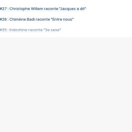
#27 : Christophe Willem raconte "Jacques a dit"
#26 : Chimène Badi raconte "Entre nous"
#25 : Indochine raconte "3e sexe"
#24 : Zaho raconte "C'est chelou"
#23 : Patrick Bruel raconte "Au café des délices"
#22 : Kyo raconte "Le chemin"
#21 : Nolwenn Leroy raconte "Cassé"
#20 : Patrick Hernandez raconte "Born to be alive"
#19 : Lorie raconte "Près de moi"
#18 : Michael Jones raconte "A nos actes manqués" (avec Jean-Jacque
#17 : Khaled raconte "Aïcha"
#16 : Corneille raconte "Parce qu'on vient de loin"